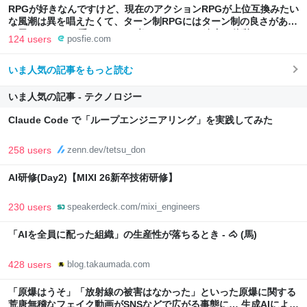
RPGが好きなんですけど、現在のアクションRPGが上位互換みたい
な風潮は異を唱えたくて、ターン制RPGにはターン制の良さがある
と思ってます 一手をじっくり考えられたり、途中で休憩したりでき
124 users
posfie.com
るのがターン制の良さじゃないですか もっとターン制を煮詰めて欲
しい→「既出だと思うがここはオクトパストラベラーを推したい
いま人気の記事をもっと読む
(´・ω・｀)」
いま人気の記事 - テクノロジー
Claude Code で「ループエンジニアリング」を実践してみた
258 users
zenn.dev/tetsu_don
AI研修(Day2)【MIXI 26新卒技術研修】
230 users
speakerdeck.com/mixi_engineers
「AIを全員に配った組織」の生産性が落ちるとき - 🐴 (馬)
428 users
blog.takaumada.com
「原爆はうそ」「放射線の被害はなかった」といった原爆に関する
荒唐無稽なフェイク動画がSNSなどで広がる事態に… 生成AIによる