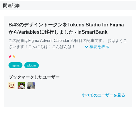
関連記事
B/43のデザイントークンをTokens Studio for Figma
からVariablesに移行しました - inSmartBank
この記事は
Figma
Advent Calendar 20日目の記事です。 おはようご
ざいます！こんにちは！こんばんは！ ...
概要を表示
r
y
e
e
figma
plugin
d
ll
o
ブックマークしたユーザー
w
すべてのユーザーを見る