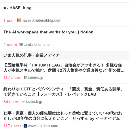
■ - HASE. blog
1 user
hase78.hatenablog.com
The AI workspace that works for you. | Notion
2 users
toruf.notion.site
いま人気の記事 - 企業メディア
旧五輪選手村「HARUMI FLAG」自治会がアツすぎる！ 多様な住
人が本気スキルで挑む、盆踊り2万人集客や交通改善など“街の価値
向上”戦略 東京・中央区
117 users
suumo.jp
終わりゆくCTFとバグバウンティ 「競技、賞金、責任ある開示」
で起きていること【フォーカス】 - レバテックLAB
34 users
levtech.jp
仕事・家庭・個人の優先順位はもっと柔軟に変えていい 40代のわ
たしが10年後の自分に伝えたいこと - りっすん by イーアイデム
117 users
www.e-aidem.com