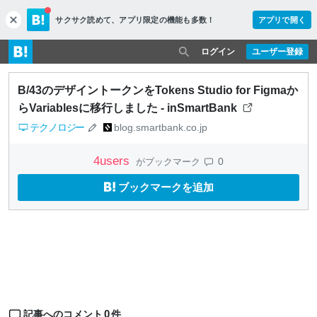
サクサク読めて、
アプリ限定の機能も多数！
アプリで開く
c
l
o
ログイン
ユーザー登録
s
e
B/43のデザイントークンをTokens Studio for Figmaか
らVariablesに移行しました - inSmartBank
テクノロジー
blog.smartbank.co.jp
4
users
0
がブックマーク
ブックマークを追加
0
記事へのコメント
件