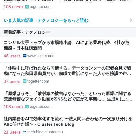
被爆の実相からはかけ離れた動画も増加、被爆者からは憤りの声も
108 users
togetter.com
いま人気の記事 - テクノロジーをもっと読む
新着記事 - テクノロジー
コンサル大手トップから市場縮小論 AIによる業務代替、4社が危
機感 - 日本経済新聞
48 users
www.nikkei.com
「休暇中に呼ばれたなら同情する」データセンターの記者会見で騒
動になった秋田県職員だが、前職で世話になった人から擁護の声
「行政側として八面六臂の活躍をしたと思う」
37 users
togetter.com
「原爆はうそ」「放射線の被害はなかった」といった原爆に関する
荒唐無稽なフェイク動画がSNSなどで広がる事態に… 生成AIによる
被爆の実相からはかけ離れた動画も増加、被爆者からは憤りの声も
108 users
togetter.com
社内業務をAIで効率化する流れ 〜法人問い合わせの一次振り分けを
AIに任せた話〜 - Cluster Tech Blog
21 users
tech-blog.cluster.mu