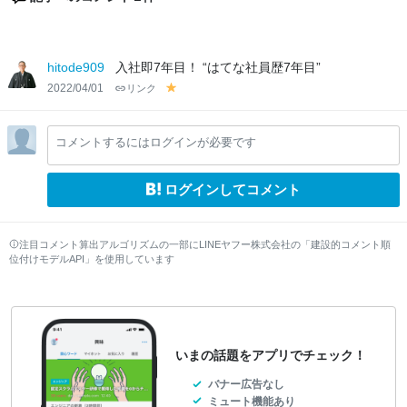
hitode909
入社即7年目！ “はてな社員歴7年目”
2022/04/01
リンク
y
el
lo
コメントするにはログインが必要です
w
ログインしてコメント
注目コメント算出アルゴリズムの一部にLINEヤフー株式会社の「建設的コメント順
位付けモデルAPI」を使用しています
いまの話題をアプリでチェック！
バナー広告なし
ミュート機能あり