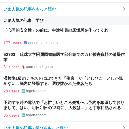
いま人気の記事をもっと読む
いま人気の記事 - 学び
「心理的安全性」の前に、中途社員の居場所を作ってくれ
177 users
anond.hatelabo.jp
E2903 – 琉球大学附属図書館医学部分館でのカビ被害資料の清掃作
業
31 users
current.ndl.go.jp
漢検準1級のテキストに出てきた「俊彦」が「としひこ」としか読
めない→脳内に登場する、選び抜かれた俊彦たち
28 users
togetter.com
予約する時の電話で「お忙しいところ失礼〜…予約を希望しており
まして、はい、明日◯日の12時に、人数は…」と丁寧に話されるよ
り、受ける側としてはもっと簡潔な方が楽なんだよな
36 users
togetter.com
いま人気の記事 - 学びをもっと読む