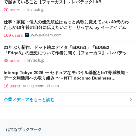
で起きていること【フォーカス】 - レバテックLAB
20 users
levtech.jp
仕事・家庭・個人の優先順位はもっと柔軟に変えていい 40代のわ
たしが10年後の自分に伝えたいこと - りっすん by イーアイデム
109 users
www.e-aidem.com
21年ぶり新作、ドット絵エディタ「EDGE1」「EDGE2」
「Edge3」の歴史について作者に聞く【フォーカス】 - レバテック
LAB
89 users
levtech.jp
Interop Tokyo 2026 〜 セキュアなモバイル基盤とIoT脅威検知・
データ利活用への取り組み 〜 - NTT docomo Business
Engineers' Blog
18 users
engineers.ntt.com
企業メディアをもっと読む
はてなブックマーク