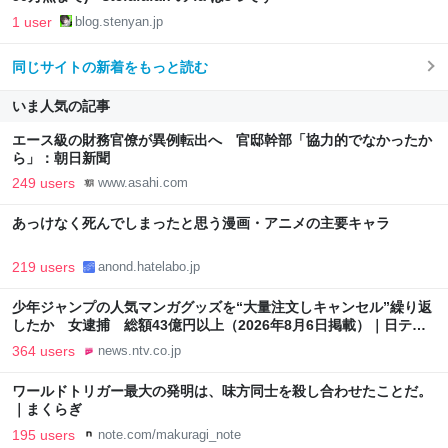
1 user
blog.stenyan.jp
同じサイトの新着をもっと読む
いま人気の記事
エース級の財務官僚が異例転出へ 官邸幹部「協力的でなかったか
ら」：朝日新聞
249 users
www.asahi.com
あっけなく死んでしまったと思う漫画・アニメの主要キャラ
219 users
anond.hatelabo.jp
少年ジャンプの人気マンガグッズを“大量注文しキャンセル”繰り返
したか 女逮捕 総額43億円以上（2026年8月6日掲載）｜日テレ
NEWS NNN
364 users
news.ntv.co.jp
ワールドトリガー最大の発明は、味方同士を殺し合わせたことだ。
｜まくらぎ
195 users
note.com/makuragi_note