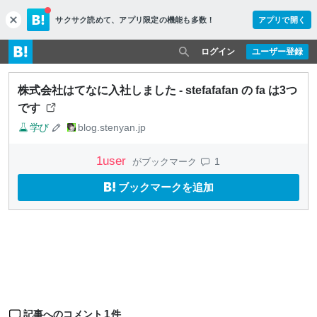
サクサク読めて、
アプリ限定の機能も多数！
アプリで開く
c
l
o
ログイン
ユーザー登録
s
e
株式会社はてなに入社しました - stefafafan の fa は3つ
です
学び
blog.stenyan.jp
1
user
1
がブックマーク
ブックマークを追加
1
記事へのコメント
件