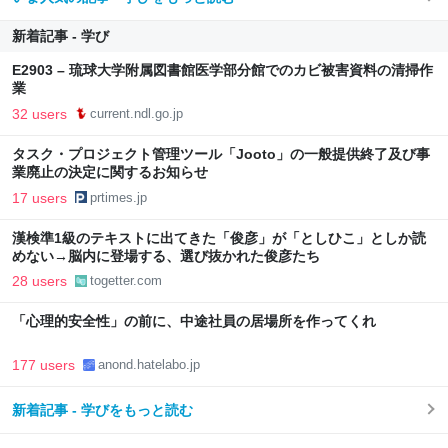
新着記事 - 学び
E2903 – 琉球大学附属図書館医学部分館でのカビ被害資料の清掃作
業
32 users
current.ndl.go.jp
タスク・プロジェクト管理ツール「Jooto」の一般提供終了及び事
業廃止の決定に関するお知らせ
17 users
prtimes.jp
漢検準1級のテキストに出てきた「俊彦」が「としひこ」としか読
めない→脳内に登場する、選び抜かれた俊彦たち
28 users
togetter.com
「心理的安全性」の前に、中途社員の居場所を作ってくれ
177 users
anond.hatelabo.jp
新着記事 - 学びをもっと読む