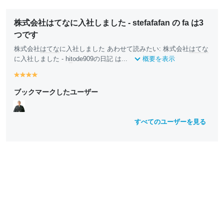
株式会社はてなに入社しました - stefafafan の fa は3
つです
株式会社
はてな
に入社しました あわせて読みたい: 株式会社
はてな
に入社しました - h
it
ode909の日記 は...
概要を表示
y
y
y
y
e
e
e
e
ブックマークしたユーザー
ll
ll
ll
ll
o
o
o
o
w
w
w
w
すべてのユーザーを見る