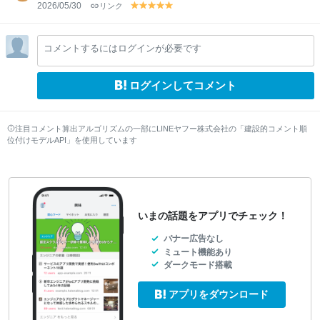
w
w
w
w
w
2026/05/30
リンク
y
y
y
y
y
el
el
el
el
el
lo
lo
lo
lo
lo
コメントするにはログインが必要です
w
w
w
w
w
ログインしてコメント
注目コメント算出アルゴリズムの一部にLINEヤフー株式会社の「建設的コメント順
位付けモデルAPI」を使用しています
いまの話題をアプリでチェック！
バナー広告なし
ミュート機能あり
ダークモード搭載
アプリをダウンロード