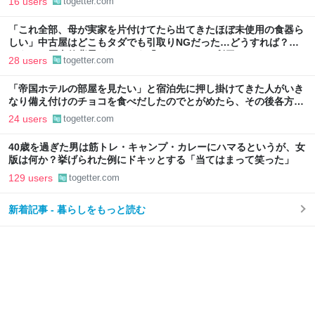
16 users
togetter.com
「これ全部、母が実家を片付けてたら出てきたほぼ未使用の食器ら
しい」中古屋はどこもタダでも引取りNGだった…どうすれば？→
どうやら歴史的背景がありそう「ジモティーを利用しては？」
28 users
togetter.com
「帝国ホテルの部屋を見たい」と宿泊先に押し掛けてきた人がいき
なり備え付けのチョコを食べだしたのでとがめたら、その後各方面
に呪詛を吐かれまくった→残念な体験談に同情集まる
24 users
togetter.com
40歳を過ぎた男は筋トレ・キャンプ・カレーにハマるというが、女
版は何か？挙げられた例にドキッとする「当てはまって笑った」
129 users
togetter.com
新着記事 - 暮らしをもっと読む