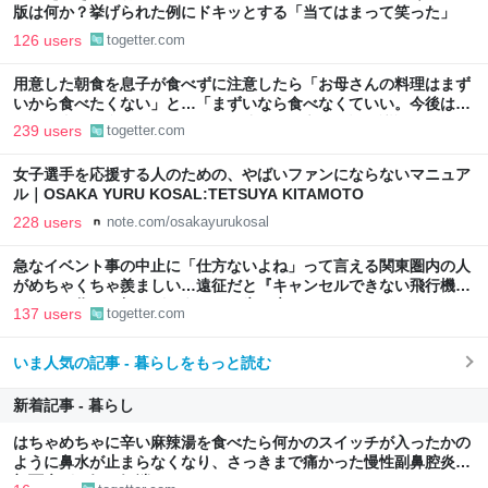
版は何か？挙げられた例にドキッとする「当てはまって笑った」
126 users
togetter.com
用意した朝食を息子が食べずに注意したら「お母さんの料理はまず
いから食べたくない」と…「まずいなら食べなくていい。今後は自
分で食事を用意しなさい。お金は渡す」と言った話が議論に
239 users
togetter.com
女子選手を応援する人のための、やばいファンにならないマニュア
ル｜OSAKA YURU KOSAL:TETSUYA KITAMOTO
228 users
note.com/osakayurukosal
急なイベント事の中止に「仕方ないよね」って言える関東圏内の人
がめちゃくちゃ羨ましい…遠征だと『キャンセルできない飛行機代
とホテル代』の怒りがどうしても先に来る
137 users
togetter.com
いま人気の記事 - 暮らしをもっと読む
新着記事 - 暮らし
はちゃめちゃに辛い麻辣湯を食べたら何かのスイッチが入ったかの
ように鼻水が止まらなくなり、さっきまで痛かった慢性副鼻腔炎の
顔面痛が一気に解消した