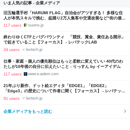
いま人気の記事 - 企業メディア
旧五輪選手村「HARUMI FLAG」自治会がアツすぎる！ 多様な住
人が本気スキルで挑む、盆踊り2万人集客や交通改善など“街の価値
向上”戦略 東京・中央区
117 users
suumo.jp
終わりゆくCTFとバグバウンティ 「競技、賞金、責任ある開示」
で起きていること【フォーカス】 - レバテックLAB
34 users
levtech.jp
仕事・家庭・個人の優先順位はもっと柔軟に変えていい 40代のわ
たしが10年後の自分に伝えたいこと - りっすん by イーアイデム
117 users
www.e-aidem.com
21年ぶり新作、ドット絵エディタ「EDGE1」「EDGE2」
「Edge3」の歴史について作者に聞く【フォーカス】 - レバテック
LAB
91 users
levtech.jp
企業メディアをもっと読む