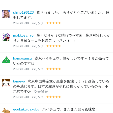
shiho196123
癒されました。 ありがとうございました。 感
謝してます。
2026/05/30
リンク
y
y
y
y
y
el
el
el
el
el
lo
lo
lo
lo
lo
makkosan70
暑くなりそうな晴れで〜す☀️ 暑さ対策しっか
w
w
w
w
w
りと素敵な一日をお過ごし下さい_(._.)_
2026/05/30
リンク
y
y
y
y
y
el
el
el
el
el
lo
lo
lo
lo
lo
hamasansu
森永ハイチュウ、懐かしいです～！まだ売って
w
w
w
w
w
いたのですね！
2026/05/30
リンク
y
y
y
y
y
el
el
el
el
el
lo
lo
lo
lo
lo
tameyo
私も中国共産党が皇室を破壊しようと画策している
w
w
w
w
w
のを感じます。日本の左派がそれに乗っかっているのも、不
気味です💦
😃😃😃
2026/05/30
リンク
y
y
y
y
y
el
el
el
el
el
lo
lo
lo
lo
lo
goukakuigakubu
ハイチュウ、またまた知らぬ味😳‼️