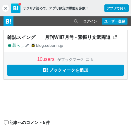
サクサク読めて、
アプリ限定の機能も多数！
アプリで開く
c
l
o
ログイン
ユーザー登録
s
e
雑誌スイング 月刊Will7月号 - 素振り文武両道
暮らし
blog.suburin.jp
10
users
5
がブックマーク
ブックマークを追加
5
記事へのコメント
件