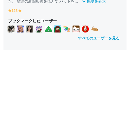
た。 雑誌の新聞広告を読んで バットを...
概要を表示
123
y
y
e
e
ブックマークしたユーザー
ll
ll
o
o
w
w
すべてのユーザーを見る