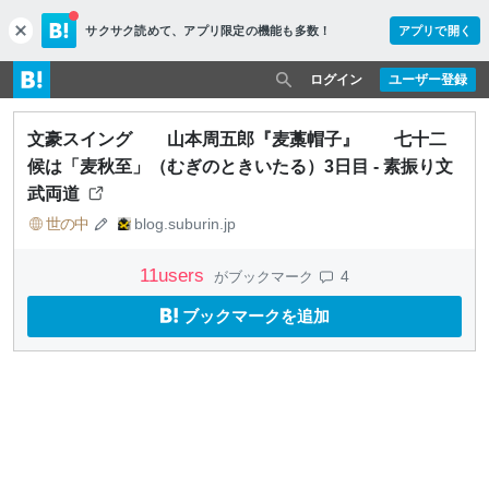
サクサク読めて、
アプリ限定の機能も多数！
アプリで開く
c
l
o
ログイン
ユーザー登録
s
e
文豪スイング 山本周五郎『麦藁帽子』 七十二
候は「麦秋至」（むぎのときいたる）3日目 - 素振り文
武両道
世の中
blog.suburin.jp
11
users
4
がブックマーク
ブックマークを追加