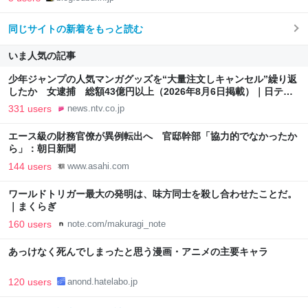
同じサイトの新着をもっと読む
いま人気の記事
少年ジャンプの人気マンガグッズを“大量注文しキャンセル”繰り返
したか 女逮捕 総額43億円以上（2026年8月6日掲載）｜日テレ
NEWS NNN
331 users
news.ntv.co.jp
エース級の財務官僚が異例転出へ 官邸幹部「協力的でなかったか
ら」：朝日新聞
144 users
www.asahi.com
ワールドトリガー最大の発明は、味方同士を殺し合わせたことだ。
｜まくらぎ
160 users
note.com/makuragi_note
あっけなく死んでしまったと思う漫画・アニメの主要キャラ
120 users
anond.hatelabo.jp