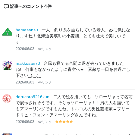
4
記事へのコメント
件
hamasansu
一人、釣り糸を垂らしている老人、妙に気にな
りますね！北海道美瑛町の小麦畑、とても壮大で美しいで
す！
2026/06/03
リンク
makkosan70
台風も寝てる合間に過ぎ去っていきました
ね! 何事もなかったように青空へ☀️ 素敵な一日をお過ごし
下さい_(._.)_
2026/06/03
リンク
darucoro9216kun
二人で絵を描いても...ソローリャって名前
で展示されそうです。そりゃソローリャ！！男の人を描いて
もアマーリングですもんね。トルコ人の男性芸術家→フリー
ドリヒ・フォン・アマーリングさんですね。
2026/06/03
リンク
y
y
y
y
y
el
el
el
el
el
lo
lo
lo
lo
lo