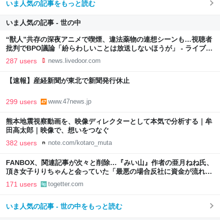
いま人気の記事をもっと読む
いま人気の記事 - 世の中
“獣人”共存の深夜アニメで喫煙、違法薬物の連想シーンも…視聴者
批判でBPO議論「紛らわしいことは放送しないほうが」 - ライブド
アニュース
287 users
news.livedoor.com
【速報】産経新聞が東北で新聞発行休止
299 users
www.47news.jp
熊本地震視察動画を、映像ディレクターとして本気で分析する｜牟
田高太郎｜映像で、想いをつなぐ
382 users
note.com/kotaro_muta
FANBOX、関連記事が次々と削除…『みい山』作者の亜月ねね氏、
頂き女子りりちゃんと会っていた「最悪の場合反社に資金が流れか
ねない」
171 users
togetter.com
いま人気の記事 - 世の中をもっと読む