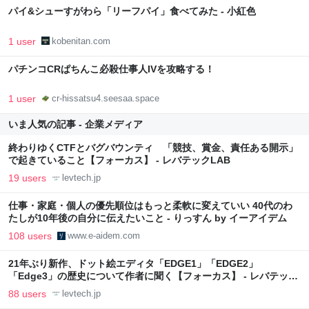
パイ&シューすがわら「リーフパイ」食べてみた - 小紅色
1 user
kobenitan.com
パチンコCRぱちんこ必殺仕事人IVを攻略する！
1 user
cr-hissatsu4.seesaa.space
いま人気の記事 - 企業メディア
終わりゆくCTFとバグバウンティ 「競技、賞金、責任ある開示」
で起きていること【フォーカス】 - レバテックLAB
19 users
levtech.jp
仕事・家庭・個人の優先順位はもっと柔軟に変えていい 40代のわ
たしが10年後の自分に伝えたいこと - りっすん by イーアイデム
108 users
www.e-aidem.com
21年ぶり新作、ドット絵エディタ「EDGE1」「EDGE2」
「Edge3」の歴史について作者に聞く【フォーカス】 - レバテック
LAB
88 users
levtech.jp