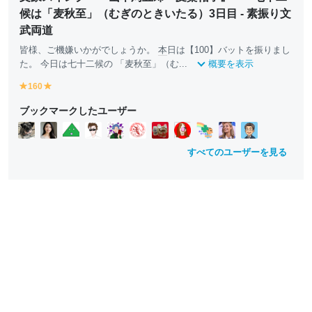
候は「麦秋至」（むぎのときいたる）3日目 - 素振り文
武両道
皆様、ご機嫌いかがでしょうか。
本
日は【100】バットを振りまし
た。 今日は七十二候の 「麦秋至」（む...
概要を表示
160
y
y
e
e
ブックマークしたユーザー
ll
ll
o
o
w
w
すべてのユーザーを見る