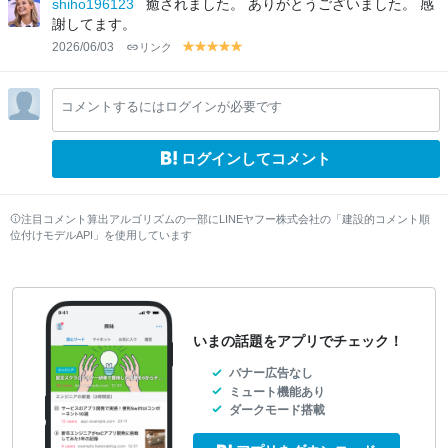
shiho196123
癒されました。 ありがとうございました。 感
w
w
w
w
w
謝してます。
2026/06/03
リンク
y
y
y
y
y
el
el
el
el
el
lo
lo
lo
lo
lo
コメントするにはログインが必要です
w
w
w
w
w
ログインしてコメント
注目コメント算出アルゴリズムの一部にLINEヤフー株式会社の「建設的コメント順
位付けモデルAPI」を使用しています
いまの話題をアプリでチェック！
バナー広告なし
ミュート機能あり
ダークモード搭載