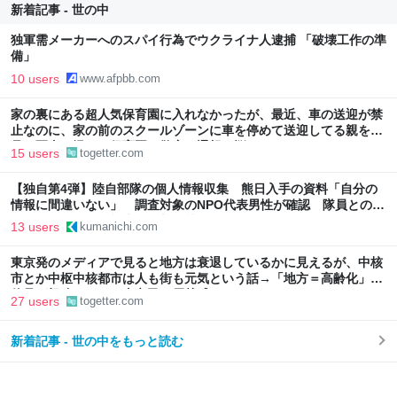
新着記事 - 世の中
独軍需メーカーへのスパイ行為でウクライナ人逮捕 「破壊工作の準
備」
10 users
www.afpbb.com
家の裏にある超人気保育園に入れなかったが、最近、車の送迎が禁
止なのに、家の前のスクールゾーンに車を停めて送迎してる親を発
見…写真を撮って保育園か警察に通報で悩んでいる
15 users
togetter.com
【独自第4弾】陸自部隊の個人情報収集 熊日入手の資料「自分の
情報に間違いない」 調査対象のNPO代表男性が確認 隊員とのメ
ール履歴も一致｜熊本日日新聞社
13 users
kumanichi.com
東京発のメディアで見ると地方は衰退しているかに見えるが、中核
市とか中枢中核都市は人も街も元気という話→「地方＝高齢化」の
偏見が根強いのか？東京民の優越感なのか？
27 users
togetter.com
新着記事 - 世の中をもっと読む