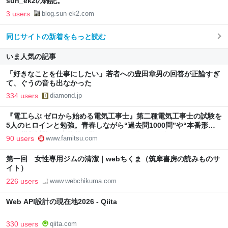
sun_ek2の雑記。
3 users
blog.sun-ek2.com
同じサイトの新着をもっと読む
いま人気の記事
「好きなことを仕事にしたい」若者への豊田章男の回答が正論すぎ
て、ぐうの音も出なかった
334 users
diamond.jp
『電工らぶ ゼロから始める電気工事士』第二種電気工事士の試験を
5人のヒロインと勉強。青春しながら“過去問1000問”や“本番形式
CBT模擬試験”で本格的に学べるノベルゲーム | ゲーム・エンタメ
90 users
www.famitsu.com
最新情報のファミ通.com
第一回 女性専用ジムの清潔｜webちくま（筑摩書房の読みものサ
イト）
226 users
www.webchikuma.com
Web API設計の現在地2026 - Qiita
330 users
qiita.com