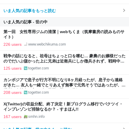
いま人気の記事をもっと読む
いま人気の記事 - 世の中
第一回 女性専用ジムの清潔｜webちくま（筑摩書房の読みものサ
イト）
226 users
www.webchikuma.com
戦争の話になると、祖母はちょっと口を噤む… 豪農のお嬢様だった
のでだいぶ儲かった上に兄弟は近衛兵にしか徴兵されず、戦時中も
白米しか食べたことがなかった
125 users
togetter.com
カンボジアで息子が行方不明になり8ヶ月経ったが、息子から連絡
がきた… 友人も一緒でとりあえず無事で元気そうではあったが、居
場所や会社名も言えず、帰国も難しい状況のよう
208 users
togetter.com
X(Twitter)の収益分配、終了決定！新プログラム移行でパクツイ・
インプレゾンビ排除なるか？ - すまほん!!
167 users
smhn.info