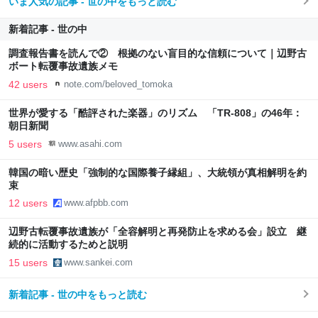
いま人気の記事 - 世の中をもっと読む
新着記事 - 世の中
調査報告書を読んで② 根拠のない盲目的な信頼について｜辺野古
ボート転覆事故遺族メモ
42 users
note.com/beloved_tomoka
世界が愛する「酷評された楽器」のリズム 「TR-808」の46年：
朝日新聞
5 users
www.asahi.com
韓国の暗い歴史「強制的な国際養子縁組」、大統領が真相解明を約
束
12 users
www.afpbb.com
辺野古転覆事故遺族が「全容解明と再発防止を求める会」設立 継
続的に活動するためと説明
15 users
www.sankei.com
新着記事 - 世の中をもっと読む