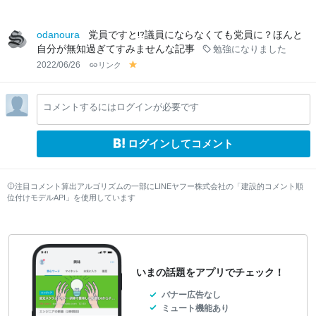
odanoura
党員ですと⁉議員にならなくても党員に？ほんと
自分が無知過ぎてすみませんな記事
勉強になりました
2022/06/26
リンク
y
el
lo
コメントするにはログインが必要です
w
ログインしてコメント
注目コメント算出アルゴリズムの一部にLINEヤフー株式会社の「建設的コメント順
位付けモデルAPI」を使用しています
いまの話題をアプリでチェック！
バナー広告なし
ミュート機能あり