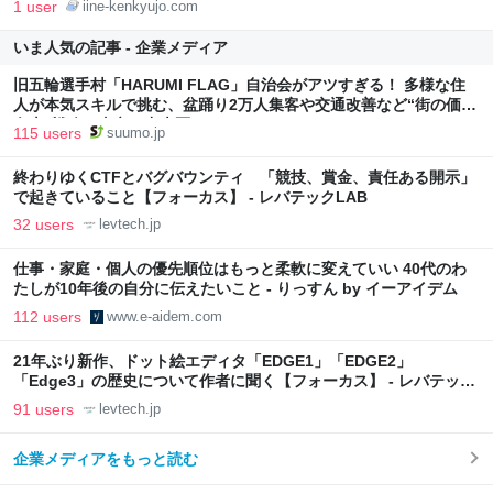
1 user
iine-kenkyujo.com
いま人気の記事 - 企業メディア
旧五輪選手村「HARUMI FLAG」自治会がアツすぎる！ 多様な住
人が本気スキルで挑む、盆踊り2万人集客や交通改善など“街の価値
向上”戦略 東京・中央区
115 users
suumo.jp
終わりゆくCTFとバグバウンティ 「競技、賞金、責任ある開示」
で起きていること【フォーカス】 - レバテックLAB
32 users
levtech.jp
仕事・家庭・個人の優先順位はもっと柔軟に変えていい 40代のわ
たしが10年後の自分に伝えたいこと - りっすん by イーアイデム
112 users
www.e-aidem.com
21年ぶり新作、ドット絵エディタ「EDGE1」「EDGE2」
「Edge3」の歴史について作者に聞く【フォーカス】 - レバテック
LAB
91 users
levtech.jp
企業メディアをもっと読む