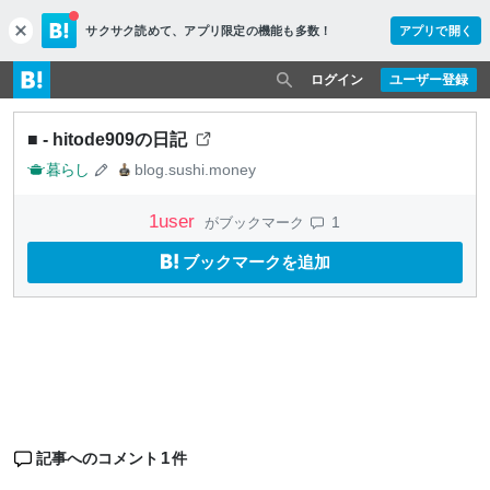
サクサク読めて、
アプリ限定の機能も多数！
アプリで開く
c
l
o
ログイン
ユーザー登録
s
e
■ - hitode909の日記
暮らし
blog.sushi.money
1
user
1
がブックマーク
ブックマークを追加
1
記事へのコメント
件