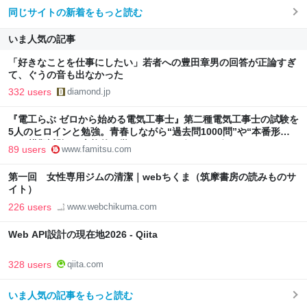
同じサイトの新着をもっと読む
いま人気の記事
「好きなことを仕事にしたい」若者への豊田章男の回答が正論すぎ
て、ぐうの音も出なかった
332 users
diamond.jp
『電工らぶ ゼロから始める電気工事士』第二種電気工事士の試験を
5人のヒロインと勉強。青春しながら“過去問1000問”や“本番形式
CBT模擬試験”で本格的に学べるノベルゲーム | ゲーム・エンタメ
89 users
www.famitsu.com
最新情報のファミ通.com
第一回 女性専用ジムの清潔｜webちくま（筑摩書房の読みものサ
イト）
226 users
www.webchikuma.com
Web API設計の現在地2026 - Qiita
328 users
qiita.com
いま人気の記事をもっと読む