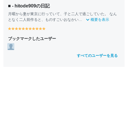
■ - hitode909の日記
月曜から
妻
が東京に行っていて、子と二人で過ごしていた。 なん
となく二人前作ると、ものすごいおなかい...
概要を表示
y
y
y
y
y
y
y
y
y
y
y
e
e
e
e
e
e
e
e
e
e
e
ブックマークしたユーザー
ll
ll
ll
ll
ll
ll
ll
ll
ll
ll
ll
o
o
o
o
o
o
o
o
o
o
o
w
w
w
w
w
w
w
w
w
w
w
すべてのユーザーを見る