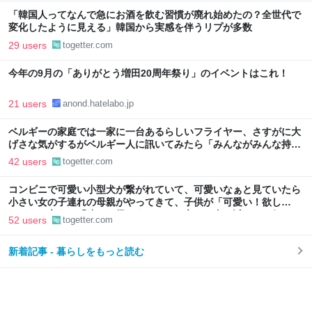
「韓国人ってなんで急にお酒を飲む習慣が廃れ始めたの？全世代で
変化したように見える」韓国から実感を伴うリプが多数
29 users
togetter.com
今年の9月の「ありがとう増田20周年祭り」のイベントはこれ！
21 users
anond.hatelabo.jp
ベルギーの家庭では一家に一台あるらしいフライヤー、さすがに大
げさな気がするがベルギー人に訊いてみたら「みんながみんな持っ
てるわけやないで。うちにはあるけどな」とか答えるんだろうな
42 users
togetter.com
コンビニで可愛い小型犬が繋がれていて、可愛いなぁと見ていたら
小さい女の子連れの母親がやってきて、子供が「可愛い！欲し
い！」と言うと「連れて帰ろうか？」と言って犬に近づいて行った
52 users
togetter.com
新着記事 - 暮らしをもっと読む