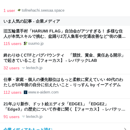
1 user
tollnehachi.seesaa.space
いま人気の記事 - 企業メディア
旧五輪選手村「HARUMI FLAG」自治会がアツすぎる！ 多様な住
人が本気スキルで挑む、盆踊り2万人集客や交通改善など“街の価値
向上”戦略 東京・中央区
115 users
suumo.jp
終わりゆくCTFとバグバウンティ 「競技、賞金、責任ある開示」
で起きていること【フォーカス】 - レバテックLAB
32 users
levtech.jp
仕事・家庭・個人の優先順位はもっと柔軟に変えていい 40代のわ
たしが10年後の自分に伝えたいこと - りっすん by イーアイデム
112 users
www.e-aidem.com
21年ぶり新作、ドット絵エディタ「EDGE1」「EDGE2」
「Edge3」の歴史について作者に聞く【フォーカス】 - レバテック
LAB
91 users
levtech.jp
企業メディアをもっと読む