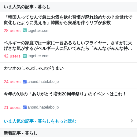
いま人気の記事 - 暮らし
「韓国人ってなんで急にお酒を飲む習慣が廃れ始めたの？全世代で
変化したように見える」韓国から実感を伴うリプが多数
28 users
togetter.com
ベルギーの家庭では一家に一台あるらしいフライヤー、さすがに大
げさな気がするがベルギー人に訊いてみたら「みんながみんな持っ
てるわけやないで。うちにはあるけどな」とか答えるんだろうな
42 users
togetter.com
カツオのしゃぶしゃぶがうまい
24 users
anond.hatelabo.jp
今年の9月の「ありがとう増田20周年祭り」のイベントはこれ！
21 users
anond.hatelabo.jp
いま人気の記事 - 暮らしをもっと読む
新着記事 - 暮らし