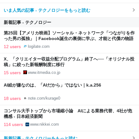
いま人気の記事 - テクノロジーをもっと読む
新着記事 - テクノロジー
第25回【アメリカ映画】ソーシャル・ネットワーク「つながりを作
った男の孤独」｜Facebook誕生の裏側に学ぶ、才能と代償の物語
12 users
logilate.com
X、「クリエイター収益分配プログラム」終了へ──「オリジナル投
稿」に絞った新報酬制度に移行
15 users
www.itmedia.co.jp
AI絵が嫌なのは、「AIだから」ではない｜k.a.256
18 users
note.com/kurage0
コンサル大手トップから市場縮小論 AIによる業務代替、4社が危
機感 - 日本経済新聞
114 users
www.nikkei.com
新着記事 - テクノロジーをもっと読む