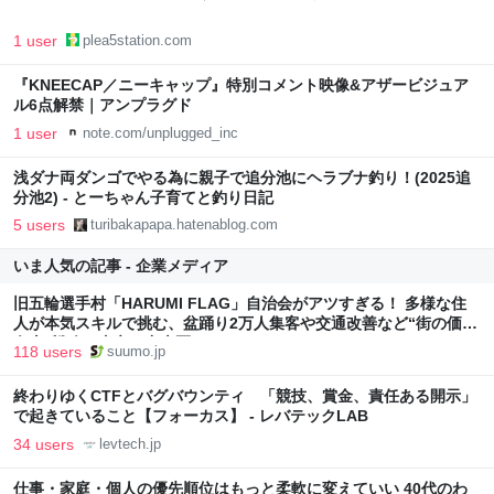
1 user
plea5station.com
『KNEECAP／ニーキャップ』特別コメント映像&アザービジュア
ル6点解禁｜アンプラグド
1 user
note.com/unplugged_inc
浅ダナ両ダンゴでやる為に親子で追分池にヘラブナ釣り！(2025追
分池2) - とーちゃん子育てと釣り日記
5 users
turibakapapa.hatenablog.com
いま人気の記事 - 企業メディア
旧五輪選手村「HARUMI FLAG」自治会がアツすぎる！ 多様な住
人が本気スキルで挑む、盆踊り2万人集客や交通改善など“街の価値
向上”戦略 東京・中央区
118 users
suumo.jp
終わりゆくCTFとバグバウンティ 「競技、賞金、責任ある開示」
で起きていること【フォーカス】 - レバテックLAB
34 users
levtech.jp
仕事・家庭・個人の優先順位はもっと柔軟に変えていい 40代のわ