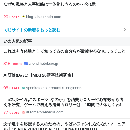
なぜAI戦略と人事戦略は一体化しうるのか - 🐴 (馬)
20 users
blog.takaumada.com
同じサイトの新着をもっと読む
いま人気の記事
これはもう体験として知ってるの自分らが最後やろなぁ…ってこと
316 users
anond.hatelabo.jp
AI研修(Day1)【MIXI 26新卒技術研修】
98 users
speakerdeck.com/mixi_engineers
「eスポーツは“スポーツ”なのか」を消費カロリーや心拍数から考
える研究。ゲームで増える消費カロリーは、1時間で大体ちくわ1本
分 - AUTOMATON
77 users
automaton-media.com
女子選手を応援する人のための、やばいファンにならないマニュア
ル｜OSAKA YURU KOSAL:TETSUYA KITAMOTO