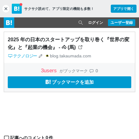
サクサク読めて、
アプリ限定の機能も多数！
アプリで開く
c
l
o
ログイン
ユーザー登録
s
e
2025 年の日本のスタートアップを取り巻く『世界の変
化』と『起業の機会』 - 🐴 (馬)
テクノロジー
blog.takaumada.com
3
users
0
がブックマーク
ブックマークを追加
0
記事へのコメント
件