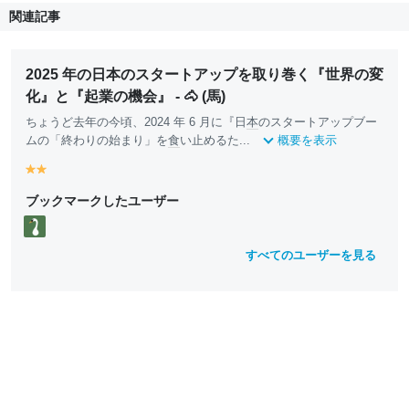
関連記事
2025 年の日本のスタートアップを取り巻く『世界の変
化』と『起業の機会』 - 🐴 (馬)
ちょうど去年の今頃、2024 年 6 月に『日
本
のスタートアップブー
ムの「終わりの始まり」を
食
い止めるた...
概要を表示
y
y
e
e
ブックマークしたユーザー
ll
ll
o
o
w
w
すべてのユーザーを見る