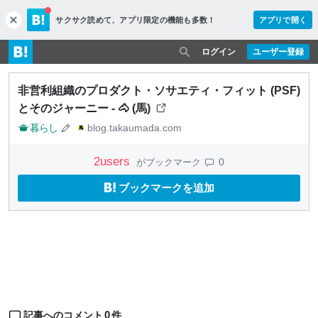
サクサク読めて、
アプリ限定の機能も多数！
アプリで開く
c
l
o
ログイン
ユーザー登録
s
e
非営利組織のプロダクト・ソサエティ・フィット (PSF)
とそのジャーニー - 🐴 (馬)
暮らし
blog.takaumada.com
2
users
0
がブックマーク
ブックマークを追加
0
記事へのコメント
件