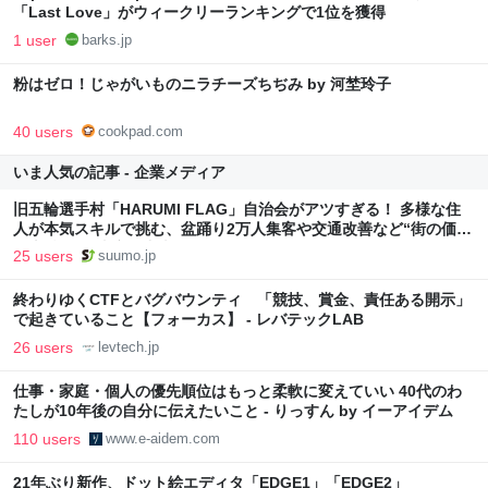
「Last Love」がウィークリーランキングで1位を獲得
1 user
barks.jp
粉はゼロ！じゃがいものニラチーズちぢみ by 河埜玲子
40 users
cookpad.com
いま人気の記事 - 企業メディア
旧五輪選手村「HARUMI FLAG」自治会がアツすぎる！ 多様な住
人が本気スキルで挑む、盆踊り2万人集客や交通改善など“街の価値
向上”戦略 東京・中央区
25 users
suumo.jp
終わりゆくCTFとバグバウンティ 「競技、賞金、責任ある開示」
で起きていること【フォーカス】 - レバテックLAB
26 users
levtech.jp
仕事・家庭・個人の優先順位はもっと柔軟に変えていい 40代のわ
たしが10年後の自分に伝えたいこと - りっすん by イーアイデム
110 users
www.e-aidem.com
21年ぶり新作、ドット絵エディタ「EDGE1」「EDGE2」