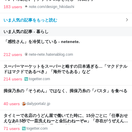
183 users
note.com/design_hikidashi
いま人気の記事をもっと読む
いま人気の記事 - 暮らし
「感性さん」を冷笑している - netenete.
212 users
nete-nete.hatenablog.com
スーパーマーケットをスーパーと略すの日本過ぎる…「マクドナル
ドはマクドであるべき」「海外でもある」など
214 users
togetter.com
揖保乃糸の「そうめん」ではなく、揖保乃糸の「パスタ」を食べる
40 users
dailyportalz.jp
タイミーで名店のうどん屋で働いてた時に、15分ごとに「仕事おせ
えなあ0.5秒で一皿洗えねーと金払わねーぞw」「存在がうぜえんだ
よ早く消えろ」と耳元で囁かれた話
71 users
togetter.com