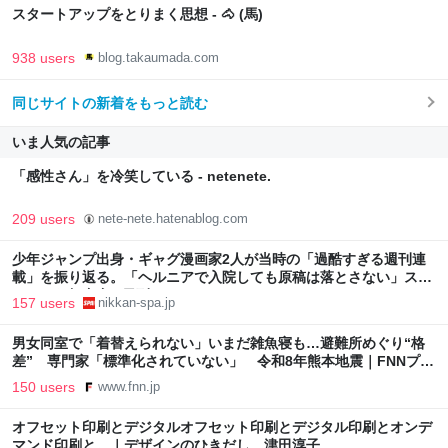
スタートアップをとりまく思想 - 🐴 (馬)
938 users
blog.takaumada.com
同じサイトの新着をもっと読む
いま人気の記事
「感性さん」を冷笑している - netenete.
209 users
nete-nete.hatenablog.com
少年ジャンプ出身・ギャグ漫画家2人が当時の「過酷すぎる週刊連
載」を振り返る。「ヘルニアで入院しても原稿は落とさない」スト
イックな舞台裏 | 日刊SPA!
157 users
nikkan-spa.jp
男女同室で「着替えられない」いまだ雑魚寝も…避難所めぐり“格
差” 専門家「標準化されていない」 令和8年熊本地震｜FNNプラ
イムオンライン
150 users
www.fnn.jp
オフセット印刷とデジタルオフセット印刷とデジタル印刷とオンデ
マンド印刷と。｜デザインのひきだし 津田淳子