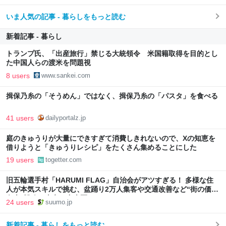
いま人気の記事 - 暮らしをもっと読む
新着記事 - 暮らし
トランプ氏、「出産旅行」禁じる大統領令 米国籍取得を目的とし
た中国人らの渡米を問題視
8 users
www.sankei.com
揖保乃糸の「そうめん」ではなく、揖保乃糸の「パスタ」を食べる
41 users
dailyportalz.jp
庭のきゅうりが大量にできすぎて消費しきれないので、Xの知恵を
借りようと「きゅうりレシピ」をたくさん集めることにした
19 users
togetter.com
旧五輪選手村「HARUMI FLAG」自治会がアツすぎる！ 多様な住
人が本気スキルで挑む、盆踊り2万人集客や交通改善など“街の価値
向上”戦略 東京・中央区
24 users
suumo.jp
新着記事 - 暮らしをもっと読む