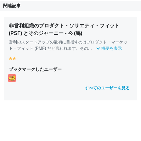
関連記事
非営利組織のプロダクト・ソサエティ・フィット
(PSF) とそのジャーニー - 🐴 (馬)
営利のスタートアップの最初に目指すのはプロダクト・マーケッ
ト・フィット (
PM
F) だと言われます。その...
概要を表示
y
y
e
e
ブックマークしたユーザー
ll
ll
o
o
w
w
すべてのユーザーを見る