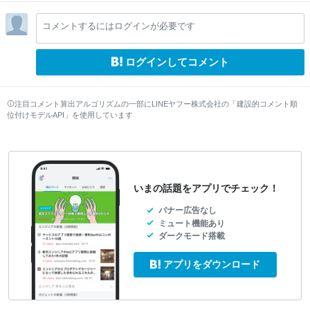
el
el
el
el
el
el
el
el
el
el
lo
lo
lo
lo
lo
lo
lo
lo
lo
lo
コメントするにはログインが必要です
w
w
w
w
w
w
w
w
w
w
ログインしてコメント
注目コメント算出アルゴリズムの一部にLINEヤフー株式会社の「建設的コメント順
位付けモデルAPI」を使用しています
いまの話題をアプリでチェック！
バナー広告なし
ミュート機能あり
ダークモード搭載
アプリをダウンロード