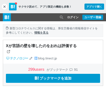
サクサク読めて、
アプリ限定の機能も多数！
アプリで開く
c
l
o
ログイン
ユーザー登録
s
e
新型コロナウイルスに関する情報は、厚生労働省の情報発信サイトを
参考にしてください。
情報を見る
Xが言語の壁を壊したのをおれは評価する
テクノロジー
blog.tinect.jp
299
users
91
がブックマーク
ブックマークを追加