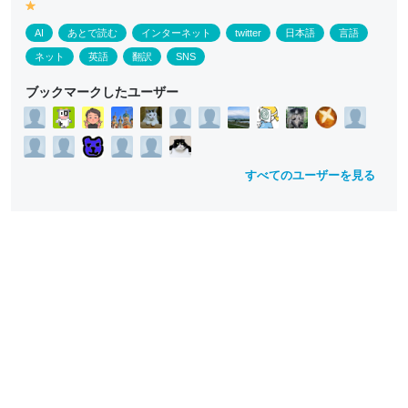
y
e
AI
あとで読む
インターネット
twitter
日本語
言語
ll
o
ネット
英語
翻訳
SNS
w
ブックマークしたユーザー
すべてのユーザーを見る