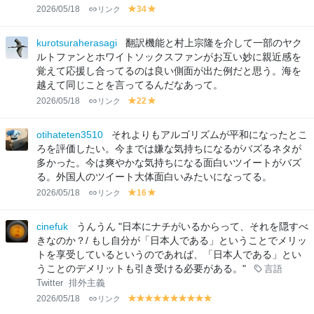
2026/05/18
リンク
34
y
y
el
el
lo
lo
kurotsuraherasagi
翻訳機能と村上宗隆を介して一部のヤク
w
w
ルトファンとホワイトソックスファンがお互い妙に親近感を
覚えて応援し合ってるのは良い側面が出た例だと思う。海を
越えて同じことを言ってるんだなあって。
2026/05/18
リンク
22
y
y
el
el
lo
lo
otihateten3510
それよりもアルゴリズムが平和になったとこ
w
w
ろを評価したい。今までは嫌な気持ちになるがバズるネタが
多かった。今は爽やかな気持ちになる面白いツイートがバズ
る。外国人のツイート大体面白いみたいになってる。
2026/05/18
リンク
16
y
y
el
el
lo
lo
cinefuk
うんうん "日本にナチがいるからって、それを隠すべ
w
w
きなのか？/ もし自分が「日本人である」ということでメリッ
トを享受しているというのであれば、「日本人である」とい
うことのデメリットも引き受ける必要がある。"
言語
Twitter
排外主義
2026/05/18
リンク
y
y
y
y
y
y
y
y
y
y