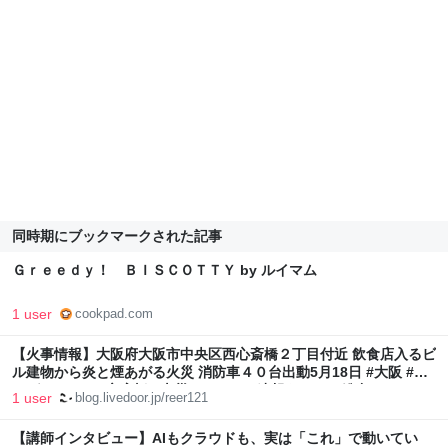
同時期にブックマークされた記事
Ｇｒｅｅｄｙ！ ＢＩＳＣＯＴＴＹ by ルイマム
1 user
cookpad.com
【火事情報】大阪府大阪市中央区西心斎橋２丁目付近 飲食店入るビ
ル建物から炎と煙あがる火災 消防車４０台出動5月18日 #大阪 #な
んば #ミナミ #心斎橋 #火災 : ニュース速報あれこれ総合
1 user
blog.livedoor.jp/reer121
【講師インタビュー】AIもクラウドも、実は「これ」で動いてい