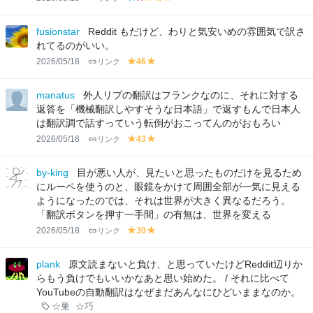
b
r
y
y
lu
e
el
el
e
d
lo
lo
fusionstar
Reddit もだけど、わりと気安いめの雰囲気で訳さ
w
w
れてるのがいい。
2026/05/18
リンク
46
y
y
el
el
lo
lo
manatus
外人リプの翻訳はフランクなのに、それに対する
w
w
返答を「機械翻訳しやすそうな日本語」で返すもんで日本人
は翻訳調で話すっていう転倒がおこってんのがおもろい
2026/05/18
リンク
43
y
y
el
el
lo
lo
by-king
目が悪い人が、見たいと思ったものだけを見るため
w
w
にルーペを使うのと、眼鏡をかけて周囲全部が一気に見える
ようになったのでは、それは世界が大きく異なるだろう。
「翻訳ボタンを押す一手間」の有無は、世界を変える
2026/05/18
リンク
30
y
y
el
el
lo
lo
plank
原文読まないと負け、と思っていたけどReddit辺りか
w
w
らもう負けでもいいかなあと思い始めた。 / それに比べて
YouTubeの自動翻訳はなぜまだあんなにひどいままなのか。
☆巣
☆巧