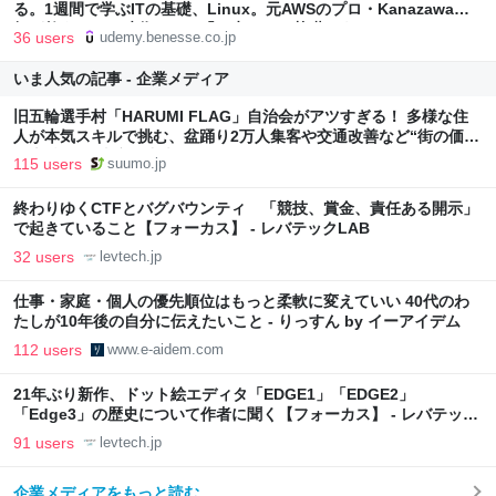
る。1週間で学ぶITの基礎、Linux。元AWSのプロ・Kanazawa講
師が教える、AI時代こその「一生モノの基礎」｜Udemy メディア
36 users
udemy.benesse.co.jp
いま人気の記事 - 企業メディア
旧五輪選手村「HARUMI FLAG」自治会がアツすぎる！ 多様な住
人が本気スキルで挑む、盆踊り2万人集客や交通改善など“街の価値
向上”戦略 東京・中央区
115 users
suumo.jp
終わりゆくCTFとバグバウンティ 「競技、賞金、責任ある開示」
で起きていること【フォーカス】 - レバテックLAB
32 users
levtech.jp
仕事・家庭・個人の優先順位はもっと柔軟に変えていい 40代のわ
たしが10年後の自分に伝えたいこと - りっすん by イーアイデム
112 users
www.e-aidem.com
21年ぶり新作、ドット絵エディタ「EDGE1」「EDGE2」
「Edge3」の歴史について作者に聞く【フォーカス】 - レバテック
LAB
91 users
levtech.jp
企業メディアをもっと読む