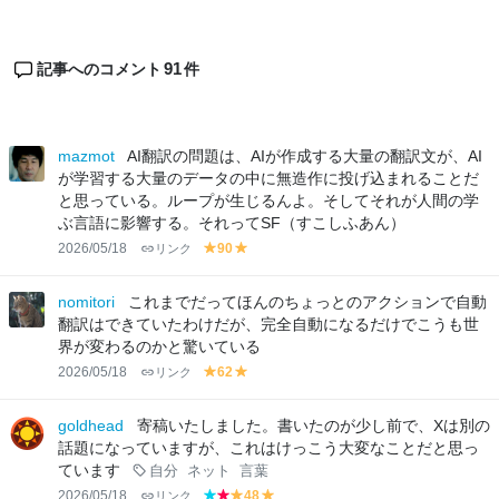
91
記事へのコメント
件
mazmot
AI翻訳の問題は、AIが作成する大量の翻訳文が、AI
が学習する大量のデータの中に無造作に投げ込まれることだ
と思っている。ループが生じるんよ。そしてそれが人間の学
ぶ言語に影響する。それってSF（すこしふあん）
2026/05/18
リンク
90
y
y
el
el
lo
lo
nomitori
これまでだってほんのちょっとのアクションで自動
w
w
翻訳はできていたわけだが、完全自動になるだけでこうも世
界が変わるのかと驚いている
2026/05/18
リンク
62
y
y
el
el
lo
lo
goldhead
寄稿いたしました。書いたのが少し前で、Xは別の
w
w
話題になっていますが、これはけっこう大変なことだと思っ
ています
自分
ネット
言葉
2026/05/18
リンク
48