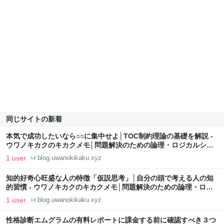
同じサイトの新着
本気で成功したいなら○○に集中せよ│TOC制約理論の基礎を解説 -
ウワノキカクのキカクメモ│問題解決のための論理・ロジカルシン
キング
1 user
blog.uwanokikaku.xyz
知的好奇心旺盛な人の特徴「仮説思考」│自分の頭で考える人の知
的習慣 - ウワノキカクのキカクメモ│問題解決のための論理・ロジ
カルシンキング
1 user
blog.uwanokikaku.xyz
性格診断エムグラムの有料レポートに課金する前に確認すべき３つ