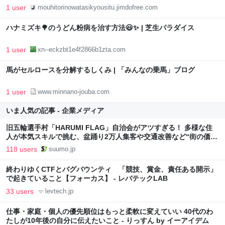
1 user
mouhitorinowatasikyousitu.jimdofree.com
ハナミズキ🌳のうどん粉病を治す方法😃✨ | 芝生パラダイス
1 user
xn--eckzbt1e4f2866b1zta.com
馬がセルロースを分解するしくみ | 「みんなの乗馬」ブログ
1 user
www.minnano-jouba.com
いま人気の記事 - 企業メディア
旧五輪選手村「HARUMI FLAG」自治会がアツすぎる！ 多様な住
人が本気スキルで挑む、盆踊り2万人集客や交通改善など“街の価値
向上”戦略 東京・中央区
118 users
suumo.jp
終わりゆくCTFとバグバウンティ 「競技、賞金、責任ある開示」
で起きていること【フォーカス】 - レバテックLAB
33 users
levtech.jp
仕事・家庭・個人の優先順位はもっと柔軟に変えていい 40代のわ
たしが10年後の自分に伝えたいこと - りっすん by イーアイデム