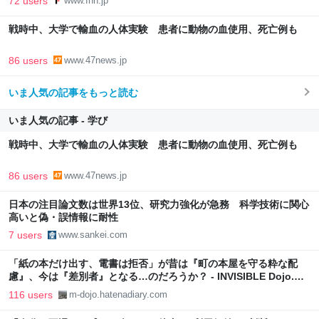
72 users
www.fnn.jp
戦時中、大学で輸血の人体実験 患者に動物の血使用、死亡例も
86 users
www.47news.jp
いま人気の記事をもっと読む
いま人気の記事 - 学び
戦時中、大学で輸血の人体実験 患者に動物の血使用、死亡例も
86 users
www.47news.jp
日本の注目論文数は世界13位、研究力強化が急務 科学技術に関心
高いと偽・誤情報に耐性
7 users
www.sankei.com
「紙の本だけ出す、電書は拒否」が昔は『町の本屋を守る粋な配
慮』、今は『差別者』となる…のだろうか？ - INVISIBLE Dojo.
ーQUIET & COLORFUL PLACE-
116 users
m-dojo.hatenadiary.com