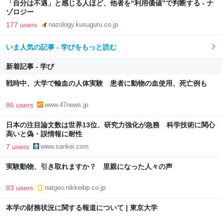
「自分は不遇」と感じる人ほど、他者を“利用価値”で判断する - ナ
ゾロジー
177 users
nazology.kusuguru.co.jp
いま人気の記事 - 学びをもっと読む
新着記事 - 学び
戦時中、大学で輸血の人体実験 患者に動物の血使用、死亡例も
86 users
www.47news.jp
日本の注目論文数は世界13位、研究力強化が急務 科学技術に関心
高いと偽・誤情報に耐性
7 users
www.sankei.com
実験動物、引き取れますか？ 里親になった人々の声
83 users
natgeo.nikkeibp.co.jp
本学の財務状況に関する報道について | 東京大学