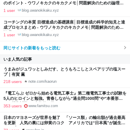
のポイント - ウワノキカクのキカクメモ│問題解決のための論理・
ロジカルシンキング
1 user
blog.uwanokikaku.xyz
コーチングの本質 目標達成の基礎講座│目標達成の科学的知見と達
成プロセスまとめ - ウワノキカクのキカクメモ│問題解決のための
論理・ロジカルシンキング
1 user
blog.uwanokikaku.xyz
同じサイトの新着をもっと読む
いま人気の記事
うまみがジュワッとしみだす、とうもろこしとスペアリブの塩スー
プ｜有賀 薫
218 users
note.com/kaorun
『電工らぶ ゼロから始める電気工事士』第二種電気工事士の試験を
5人のヒロインと勉強。青春しながら“過去問1000問”や“本番形式
CBT模擬試験”で本格的に学べるノベルゲーム | ゲーム・エンタメ
353 users
www.famitsu.com
最新情報のファミ通.com
日本のマヨネーズが世界を魅了 「ソース類」の輸出額が過去最高
を更新 人気の裏には卵黄のコク アメリカでは“日本風”が誕生｜
FNNプライムオンライン