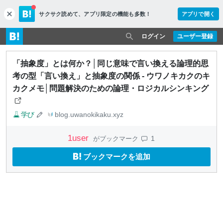
サクサク読めて、
アプリ限定の機能も多数！
アプリで開く
c
l
o
ログイン
ユーザー登録
s
e
「抽象度」とは何か？│同じ意味で言い換える論理的思
考の型「言い換え」と抽象度の関係 - ウワノキカクのキ
カクメモ│問題解決のための論理・ロジカルシンキング
学び
blog.uwanokikaku.xyz
1
user
1
がブックマーク
ブックマークを追加