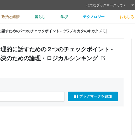
はてなブックマークって？
ア
政治と経済
暮らし
学び
テクノロジー
おもしろ
「論理的」ってどういう意味？│論理的に話すための２つのチェックポイント - ウワノキカクのキカクメモ│問題解決のための論理・ロジカルシンキング
理的に話すための２つのチェックポイント -
解決のための論理・ロジカルシンキング
ブックマークを追加