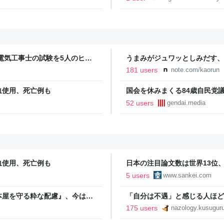
グ
電気工事士の試験を5人のヒロ
うまみがジュワッとしみだす、
本番形式CBT模擬試験”で本格的
181 users
note.com/kaorun
報のファミ通.com
血使用、死亡例も
国会を休みまくる84歳自民党
52 users
gendai.media
血使用、死亡例も
日本の注目論文数は世界13位
誤情報に耐性
5 users
www.sankei.com
本屋を守る粋な配慮』、今は
「自分は不遇」と感じる人ほど、
jo. ーQUIET &
175 users
nazology.kusuguru