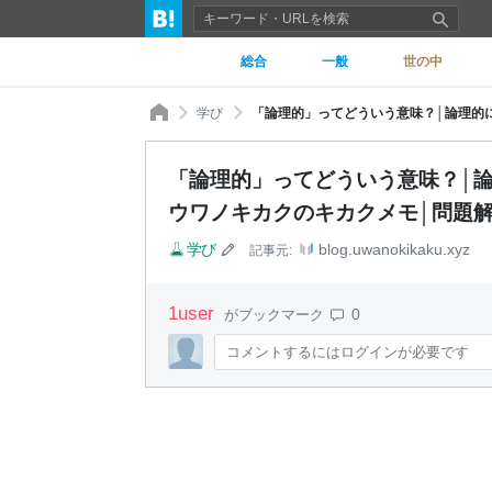
総合
一般
世の中
学び
「論理的」ってどういう意味？│論
ウワノキカクのキカクメモ│問題
学び
blog.uwanokikaku.xyz
記事元:
1
user
0
がブックマーク
コメントするにはログインが必要です