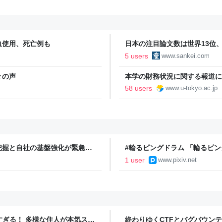
血使用、死亡例も
日本の注目論文数は世界13位
誤情報に耐性
5 users
www.sankei.com
々の声
本学の財務状況に関する報道につ
58 users
www.u-tokyo.ac.jp
把握と自社の基盤強化が緊急の
#輪るピングドラム 「輪るピン
ラスト - pixiv
1 user
www.pixiv.net
ツすぎる！ 多様な住人が本気スキ
終わりゆくCTFとバグバウン