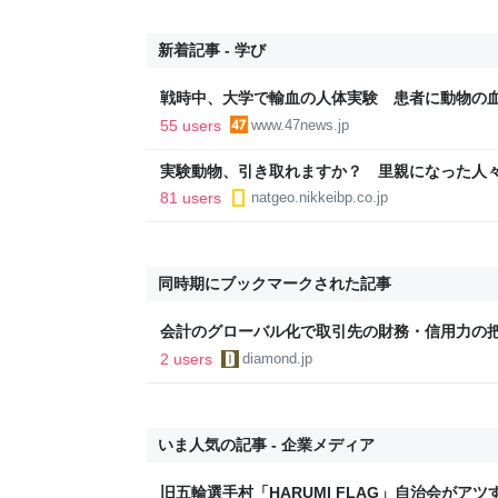
新着記事 - 学び
戦時中、大学で輸血の人体実験 患者に動物の
55 users
www.47news.jp
実験動物、引き取れますか？ 里親になった人
81 users
natgeo.nikkeibp.co.jp
同時期にブックマークされた記事
会計のグローバル化で取引先の財務・信用力の
課題に
2 users
diamond.jp
いま人気の記事 - 企業メディア
旧五輪選手村「HARUMI FLAG」自治会がア