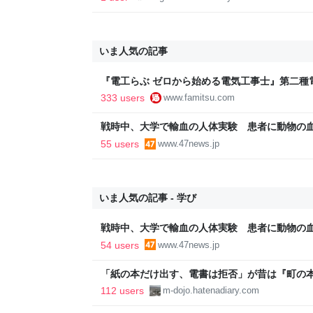
いま人気の記事
『電工らぶ ゼロから始める電気工事士』第二種
インと勉強。青春しながら“過去問1000問”や“
333 users
www.famitsu.com
に学べるノベルゲーム | ゲーム・エンタメ最新情
戦時中、大学で輸血の人体実験 患者に動物の
55 users
www.47news.jp
いま人気の記事 - 学び
戦時中、大学で輸血の人体実験 患者に動物の
54 users
www.47news.jp
「紙の本だけ出す、電書は拒否」が昔は『町の
『差別者』となる…のだろうか？ - INVISIBLE Do
112 users
m-dojo.hatenadiary.com
COLORFUL PLACE-