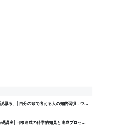
説思考」│自分の頭で考える人の知的習慣 - ウワ
決のための論理・ロジカルシンキング
基礎講座│目標達成の科学的知見と達成プロセス
カクメモ│問題解決のための論理・ロジカルシンキン