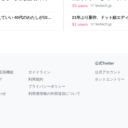
の価値向上”戦略 東京・中央
ること【フォーカス】 - レバテ
33 users
levtech.jp
いい 40代のわたしが10年
21年ぶり新作、ドット絵エディタ
イデム
ついて作者に聞く【フォーカス】
91 users
levtech.jp
公式Twitter
拡張機能
ガイドライン
公式アカウント
グ
利用規約
ホットエントリー
プライバシーポリシー
わせ
利用者情報の外部送信について