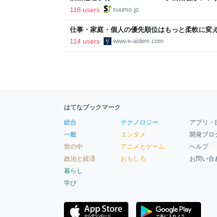
ルで挑む、盆踊り2万人集客や交通改善など“街
118 users
suumo.jp
区
仕事・家庭・個人の優先順位はもっと柔軟に変えて
後の自分に伝えたいこと - りっすん by イーア
114 users
www.e-aidem.com
はてなブックマーク
総合
テクノロジー
アプリ・
一般
エンタメ
開発ブロ
世の中
アニメとゲーム
ヘルプ
政治と経済
おもしろ
お問い合
暮らし
学び