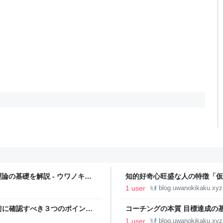
論の基礎を解説 - ウワノキカ
知的好奇心旺盛な人の特徴「仮
カルシンキング
ノキカクのキカクメモ│問題解
1 user
blog.uwanokikaku.xyz
前に確認すべき３つのポイント
コーチングの本質 目標達成の
の論理・ロジカルシンキング
まとめ - ウワノキカクのキ
1 user
blog.uwanokikaku.xyz