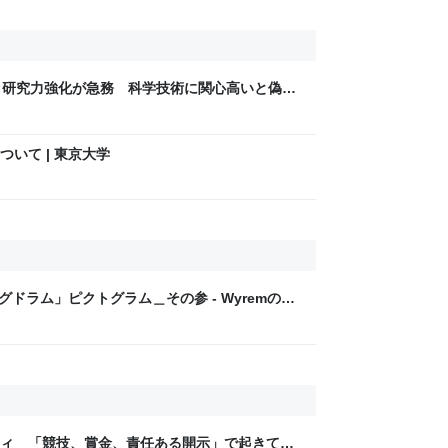
、研究力強化が急務 科学技術に関心高いと偽・
いて | 東京大学
グドラム」ピクトグラム＿その参 - Wyremのイ
ティ 「競技、賞金、責任ある開示」で起きてい