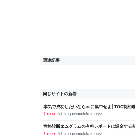
関連記事
同じサイトの新着
本気で成功したいなら○○に集中せよ│TOC制約理
クのキカクメモ│問題解決のための論理・ロジ
1 user
blog.uwanokikaku.xyz
性格診断エムグラムの有料レポートに課金する
- ウワノキカクのキカクメモ│問題解決のため
1 user
blog.uwanokikaku.xyz