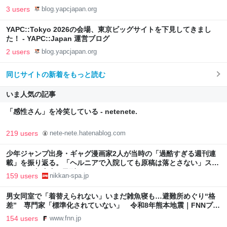
3 users
blog.yapcjapan.org
YAPC::Tokyo 2026の会場、東京ビッグサイトを下見してきまし
た！ - YAPC::Japan 運営ブログ
2 users
blog.yapcjapan.org
同じサイトの新着をもっと読む
いま人気の記事
「感性さん」を冷笑している - netenete.
219 users
nete-nete.hatenablog.com
少年ジャンプ出身・ギャグ漫画家2人が当時の「過酷すぎる週刊連
載」を振り返る。「ヘルニアで入院しても原稿は落とさない」スト
イックな舞台裏 | 日刊SPA!
159 users
nikkan-spa.jp
男女同室で「着替えられない」いまだ雑魚寝も…避難所めぐり“格
差” 専門家「標準化されていない」 令和8年熊本地震｜FNNプラ
イムオンライン
154 users
www.fnn.jp