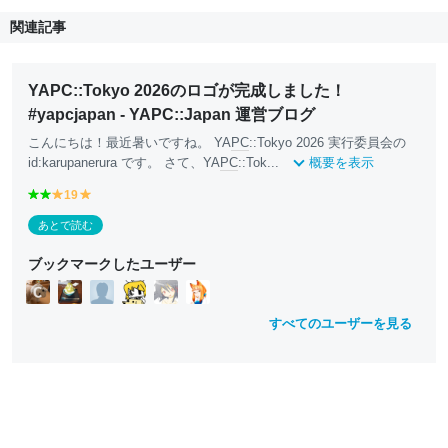
関連記事
YAPC::Tokyo 2026のロゴが完成しました！
#yapcjapan - YAPC::Japan 運営ブログ
こんにちは！最近暑いですね。 YA
PC
::Tokyo 2026 実行委員会の
id:karupanerura です。 さて、YA
PC
::Tok...
概要を表示
g
g
19
y
y
r
r
e
e
あとで読む
e
e
ll
ll
e
e
o
o
ブックマークしたユーザー
n
n
w
w
すべてのユーザーを見る