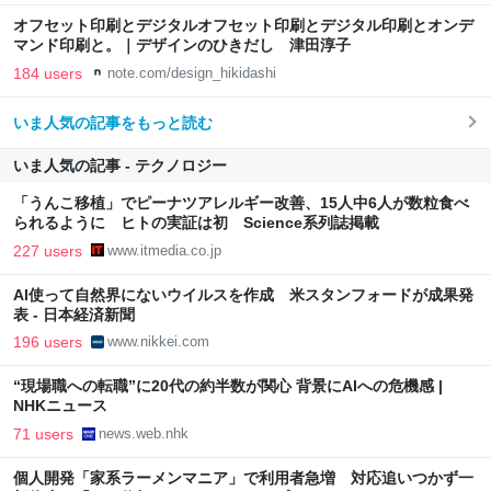
オフセット印刷とデジタルオフセット印刷とデジタル印刷とオンデ
マンド印刷と。｜デザインのひきだし 津田淳子
184 users
note.com/design_hikidashi
いま人気の記事をもっと読む
いま人気の記事 - テクノロジー
「うんこ移植」でピーナツアレルギー改善、15人中6人が数粒食べ
られるように ヒトの実証は初 Science系列誌掲載
227 users
www.itmedia.co.jp
AI使って自然界にないウイルスを作成 米スタンフォードが成果発
表 - 日本経済新聞
196 users
www.nikkei.com
“現場職への転職”に20代の約半数が関心 背景にAIへの危機感 |
NHKニュース
71 users
news.web.nhk
個人開発「家系ラーメンマニア」で利用者急増 対応追いつかず一