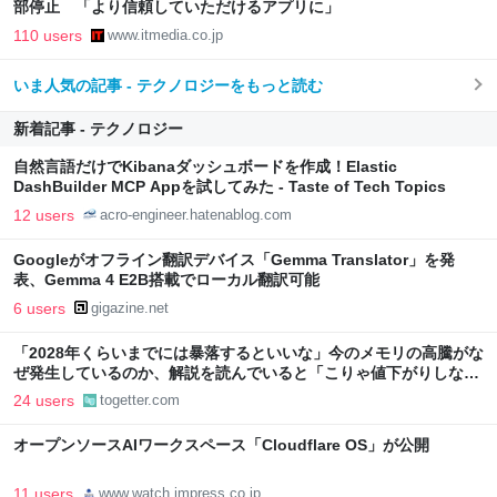
部停止 「より信頼していただけるアプリに」
110 users
www.itmedia.co.jp
いま人気の記事 - テクノロジーをもっと読む
新着記事 - テクノロジー
自然言語だけでKibanaダッシュボードを作成！Elastic
DashBuilder MCP Appを試してみた - Taste of Tech Topics
12 users
acro-engineer.hatenablog.com
Googleがオフライン翻訳デバイス「Gemma Translator」を発
表、Gemma 4 E2B搭載でローカル翻訳可能
6 users
gigazine.net
「2028年くらいまでには暴落するといいな」今のメモリの高騰がな
ぜ発生しているのか、解説を読んでいると「こりゃ値下がりしない
わ」と思う
24 users
togetter.com
オープンソースAIワークスペース「Cloudflare OS」が公開
11 users
www.watch.impress.co.jp