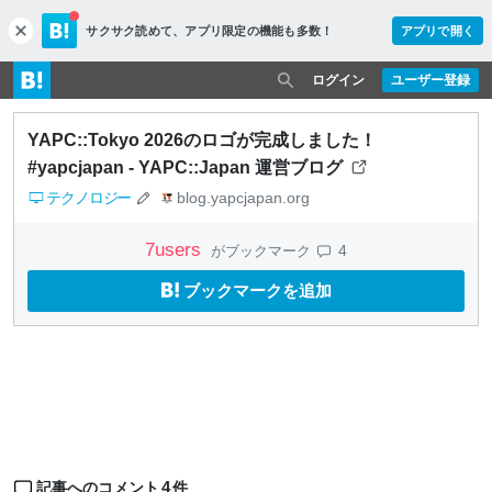
サクサク読めて、
アプリ限定の機能も多数！
アプリで開く
c
l
o
ログイン
ユーザー登録
s
e
YAPC::Tokyo 2026のロゴが完成しました！
#yapcjapan - YAPC::Japan 運営ブログ
テクノロジー
blog.yapcjapan.org
7
users
4
がブックマーク
ブックマークを追加
4
記事へのコメント
件