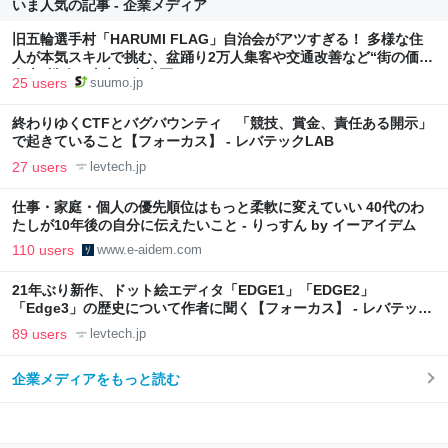
いま人気の記事 - 企業メディア
旧五輪選手村「HARUMI FLAG」自治会がアツすぎる！ 多様な住
人が本気スキルで挑む、盆踊り2万人集客や交通改善など“街の価値
向上”戦略 東京・中央区
25 users
suumo.jp
終わりゆくCTFとバグバウンティ 「競技、賞金、責任ある開示」
で起きていること【フォーカス】 - レバテックLAB
27 users
levtech.jp
仕事・家庭・個人の優先順位はもっと柔軟に変えていい 40代のわ
たしが10年後の自分に伝えたいこと - りっすん by イーアイデム
110 users
www.e-aidem.com
21年ぶり新作、ドット絵エディタ「EDGE1」「EDGE2」
「Edge3」の歴史について作者に聞く【フォーカス】 - レバテック
LAB
89 users
levtech.jp
企業メディアをもっと読む