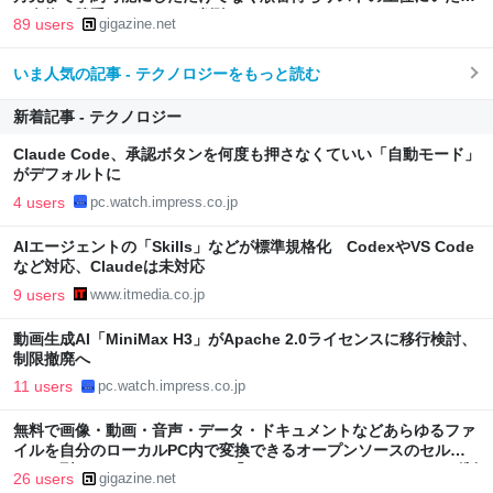
の人物を勝手にリストから削除
89 users
gigazine.net
いま人気の記事 - テクノロジーをもっと読む
新着記事 - テクノロジー
Claude Code、承認ボタンを何度も押さなくていい「自動モード」
がデフォルトに
4 users
pc.watch.impress.co.jp
AIエージェントの「Skills」などが標準規格化 CodexやVS Code
など対応、Claudeは未対応
9 users
www.itmedia.co.jp
動画生成AI「MiniMax H3」がApache 2.0ライセンスに移行検討、
制限撤廃へ
11 users
pc.watch.impress.co.jp
無料で画像・動画・音声・データ・ドキュメントなどあらゆるファ
イルを自分のローカルPC内で変換できるオープンソースのセルフ
ホスト型ファイルコンバーター「Transmute」、ファイルサイズ制
26 users
gigazine.net
限や透かしの追加など一切なしでユーザー作成も可能