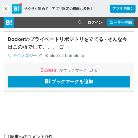
サクサク読めて、
アプリ限定の機能も多数！
アプリで開く
c
l
o
ログイン
ユーザー登録
s
e
Dockerのプライベートリポジトリを立てる - そんな今
日この頃でして、、、
テクノロジー
blue1st.hateblo.jp
2
users
0
がブックマーク
ブックマークを追加
0
記事へのコメント
件