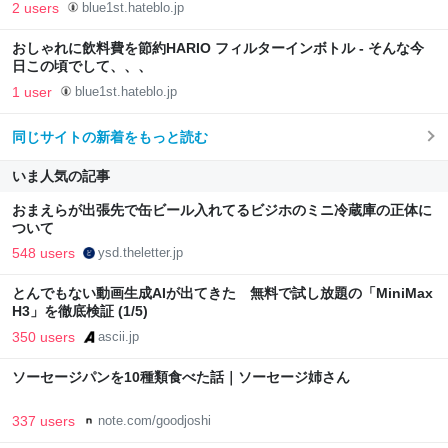
2 users
blue1st.hateblo.jp
おしゃれに飲料費を節約HARIO フィルターインボトル - そんな今
日この頃でして、、、
1 user
blue1st.hateblo.jp
同じサイトの新着をもっと読む
いま人気の記事
おまえらが出張先で缶ビール入れてるビジホのミニ冷蔵庫の正体に
ついて
548 users
ysd.theletter.jp
とんでもない動画生成AIが出てきた 無料で試し放題の「MiniMax
H3」を徹底検証 (1/5)
350 users
ascii.jp
ソーセージパンを10種類食べた話｜ソーセージ姉さん
337 users
note.com/goodjoshi