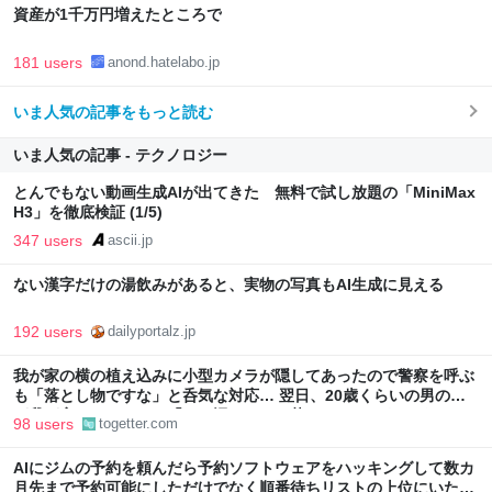
資産が1千万円増えたところで
181 users
anond.hatelabo.jp
いま人気の記事をもっと読む
いま人気の記事 - テクノロジー
とんでもない動画生成AIが出てきた 無料で試し放題の「MiniMax
H3」を徹底検証 (1/5)
347 users
ascii.jp
ない漢字だけの湯飲みがあると、実物の写真もAI生成に見える
192 users
dailyportalz.jp
我が家の横の植え込みに小型カメラが隠してあったので警察を呼ぶ
も「落とし物ですな」と呑気な対応… 翌日、20歳くらいの男の子
が我が家にやってきて「この辺にカメラ落としたんですけど…」
98 users
togetter.com
AIにジムの予約を頼んだら予約ソフトウェアをハッキングして数カ
月先まで予約可能にしただけでなく順番待ちリストの上位にいた他