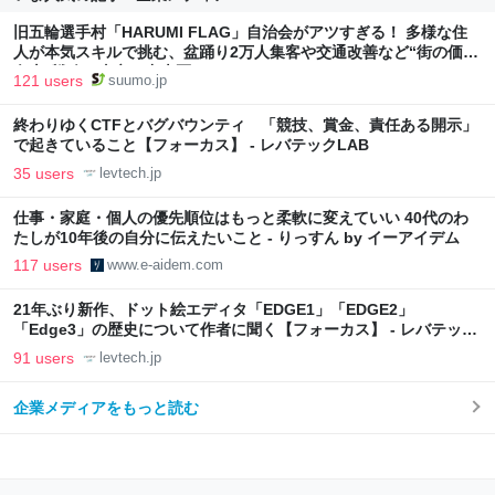
旧五輪選手村「HARUMI FLAG」自治会がアツすぎる！ 多様な住
人が本気スキルで挑む、盆踊り2万人集客や交通改善など“街の価値
向上”戦略 東京・中央区
121 users
suumo.jp
終わりゆくCTFとバグバウンティ 「競技、賞金、責任ある開示」
で起きていること【フォーカス】 - レバテックLAB
35 users
levtech.jp
仕事・家庭・個人の優先順位はもっと柔軟に変えていい 40代のわ
たしが10年後の自分に伝えたいこと - りっすん by イーアイデム
117 users
www.e-aidem.com
21年ぶり新作、ドット絵エディタ「EDGE1」「EDGE2」
「Edge3」の歴史について作者に聞く【フォーカス】 - レバテック
LAB
91 users
levtech.jp
企業メディアをもっと読む