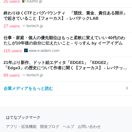
25 users
suumo.jp
終わりゆくCTFとバグバウンティ 「競技、賞金、責任ある開示」
で起きていること【フォーカス】 - レバテックLAB
27 users
levtech.jp
仕事・家庭・個人の優先順位はもっと柔軟に変えていい 40代のわ
たしが10年後の自分に伝えたいこと - りっすん by イーアイデム
110 users
www.e-aidem.com
21年ぶり新作、ドット絵エディタ「EDGE1」「EDGE2」
「Edge3」の歴史について作者に聞く【フォーカス】 - レバテック
LAB
89 users
levtech.jp
企業メディアをもっと読む
はてなブックマーク
アプリ・拡張機能
開発ブログ
ヘルプ
お問い合わせ