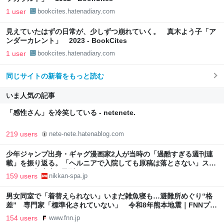
1 user
bookcites.hatenadiary.com
見えていたはずの日常が、少しずつ崩れていく。 真木よう子「ア
ンダーカレント」 2023 - BookCites
1 user
bookcites.hatenadiary.com
同じサイトの新着をもっと読む
いま人気の記事
「感性さん」を冷笑している - netenete.
219 users
nete-nete.hatenablog.com
少年ジャンプ出身・ギャグ漫画家2人が当時の「過酷すぎる週刊連
載」を振り返る。「ヘルニアで入院しても原稿は落とさない」スト
イックな舞台裏 | 日刊SPA!
159 users
nikkan-spa.jp
男女同室で「着替えられない」いまだ雑魚寝も…避難所めぐり“格
差” 専門家「標準化されていない」 令和8年熊本地震｜FNNプラ
イムオンライン
154 users
www.fnn.jp