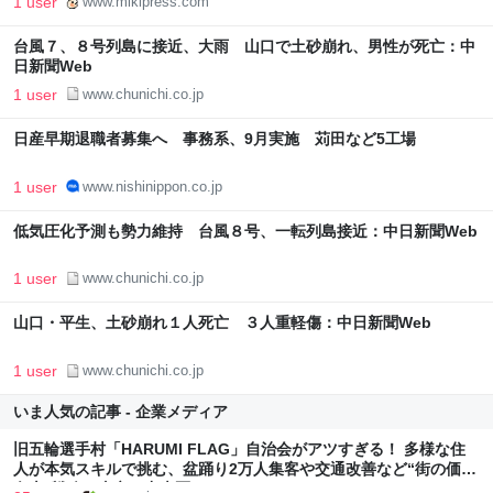
1 user
www.mikipress.com
台風７、８号列島に接近、大雨 山口で土砂崩れ、男性が死亡：中
日新聞Web
1 user
www.chunichi.co.jp
日産早期退職者募集へ 事務系、9月実施 苅田など5工場
1 user
www.nishinippon.co.jp
低気圧化予測も勢力維持 台風８号、一転列島接近：中日新聞Web
1 user
www.chunichi.co.jp
山口・平生、土砂崩れ１人死亡 ３人重軽傷：中日新聞Web
1 user
www.chunichi.co.jp
いま人気の記事 - 企業メディア
旧五輪選手村「HARUMI FLAG」自治会がアツすぎる！ 多様な住
人が本気スキルで挑む、盆踊り2万人集客や交通改善など“街の価値
向上”戦略 東京・中央区