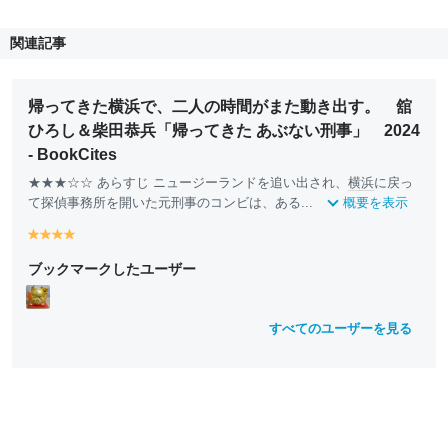
関連記事
帰ってきた横浜で、二人の時間がまた動き出す。 舘
ひろし＆柴田恭兵「帰ってきた あぶない刑事」 2024
- BookCites
★★★☆☆ あらすじ ニュージーランドを追い出され、
横浜
に戻っ
て探偵事務所を開いた元刑事のコンビは、ある...
概要を表示
y
y
y
y
e
e
e
e
ブックマークしたユーザー
ll
ll
ll
ll
o
o
o
o
w
w
w
w
すべてのユーザーを見る