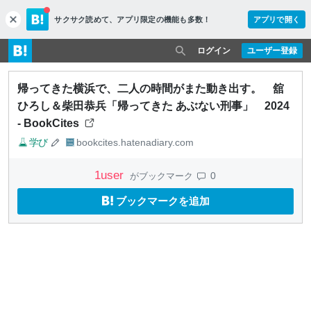
サクサク読めて、
アプリ限定の機能も多数！
アプリで開く
c
l
o
ログイン
ユーザー登録
s
e
帰ってきた横浜で、二人の時間がまた動き出す。 舘
ひろし＆柴田恭兵「帰ってきた あぶない刑事」 2024
- BookCites
学び
bookcites.hatenadiary.com
1
user
0
がブックマーク
ブックマークを追加