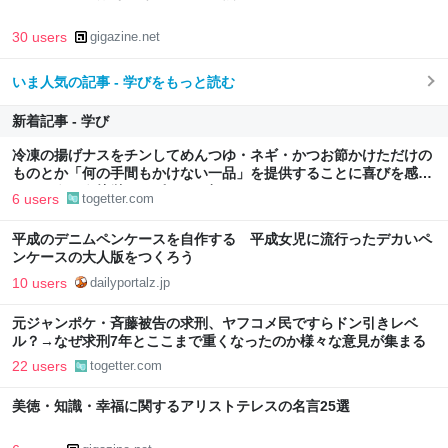
30 users
gigazine.net
いま人気の記事 - 学びをもっと読む
新着記事 - 学び
冷凍の揚げナスをチンしてめんつゆ・ネギ・かつお節かけただけの
ものとか「何の手間もかけない一品」を提供することに喜びを感じ
る…こういう簡単レシピもっと知りたい
6 users
togetter.com
平成のデニムペンケースを自作する 平成女児に流行ったデカいペ
ンケースの大人版をつくろう
10 users
dailyportalz.jp
元ジャンポケ・斉藤被告の求刑、ヤフコメ民ですらドン引きレベ
ル？→なぜ求刑7年とここまで重くなったのか様々な意見が集まる
22 users
togetter.com
美徳・知識・幸福に関するアリストテレスの名言25選