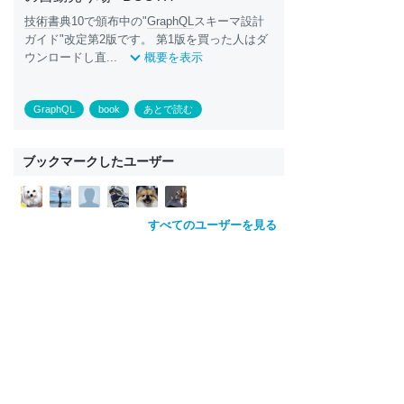
技術書
典10で頒布中の"
GraphQL
スキーマ設計
ガイド"改定第2版です。 第1版を買った人はダ
ウンロードし直...
概要を表示
GraphQL
book
あとで読む
ブックマークしたユーザー
すべてのユーザーを見る