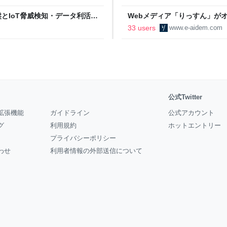
イル基盤とIoT脅威検知・データ利活用
Webメディア「りっすん」がオー
eers' Blog
ーアイデム
33 users
www.e-aidem.com
公式Twitter
拡張機能
ガイドライン
公式アカウント
グ
利用規約
ホットエントリー
プライバシーポリシー
わせ
利用者情報の外部送信について