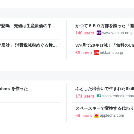
が悲鳴 売値は生産原価の半分
かつて６５０万部を誇った「週
農家も｜FNNプライムオンラ
割れ…国内の紙雑誌で「１００
146 users
www.yomiuri.co.jp
反対」 消費税減税めぐる舞台
3か月で20キロ減！「無料のC
ライト】｜FNNプライムオン
直撃。「相手が人間だったらムリ
66 users
nikkan-spa.jp
lens を作った
ふとした出会いで生まれたSkil
171 users
speakerdeck.com
スペースキーで変換する代わり
をAIで自然な日本語に変換して
69 users
applech2.com
がリリース。