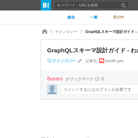
総合
一般
世の中
テクノロジー
GraphQLスキーマ設計ガイド -
GraphQLスキーマ設計ガイド - わ
テクノロジー
booth.pm
記事元:
8
users
0
がブックマーク
コメントするにはログインが必要です