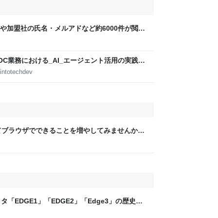
や加盟社の氏名・メルアドなど約6000件が閲覧
用か
C業務における_AI_エージェント活用の実践
intotechdev
ってブラウザでできることを増やしてみませんか?
TH
「EDGE1」「EDGE2」「Edge3」の歴史に
 - レバテックLAB