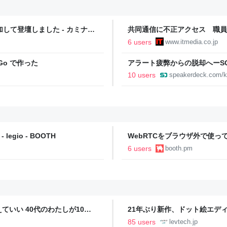
kyoに参加して登壇しました - カミナシ
共同通信に不正アクセス 職員
の恐れ 職員アカウント不正利
6 users
www.itmedia.co.jp
Go で作った
アラート疲弊からの脱却へーSO
_v2.pdf
10 users
speakerdeck.com/k
 - legio - BOOTH
WebRTCをブラウザ外で使
(電子版) - でんでんらぼ - BOO
6 users
booth.pm
いい 40代のわたしが10年
21年ぶり新作、ドット絵エディタ
イデム
ついて作者に聞く【フォーカス】
85 users
levtech.jp