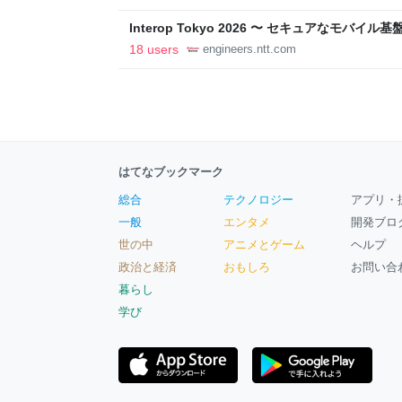
Interop Tokyo 2026 〜 セキュアなモバ
への取り組み 〜 - NTT docomo Business Engin
18 users
engineers.ntt.com
はてなブックマーク
総合
テクノロジー
アプリ・
一般
エンタメ
開発ブロ
世の中
アニメとゲーム
ヘルプ
政治と経済
おもしろ
お問い合
暮らし
学び