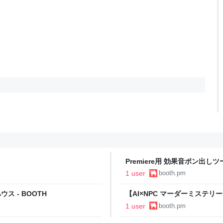
Premiere用 効果音ポン出しツー
1 user
booth.pm
ス - BOOTH
【AI×NPC マーダーミステリー
1 user
booth.pm