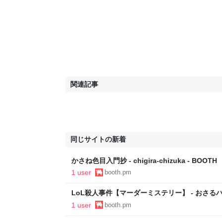
関連記事
同じサイトの新着
かさね色目入門抄 - chigira-chizuka - BOOTH
1 user
booth.pm
LoL殺人事件【マーダーミステリー】 - おさるハウ
1 user
booth.pm