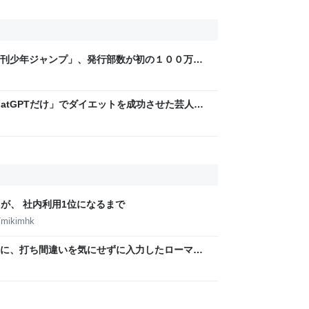
刊少年ジャンプ」、発行部数が初の１００万部
万部超」ゼロに
hatGPTだけ」でダイエットを成功させた芸人を
」な減量メソッドに驚き | 日刊SPA!
lが、 社内利用1位になるまで
/mikimhk
に、打ち間違いを気にせずに入力したローマ字
くれるMac用の日本語入力アプリ「Nospace」