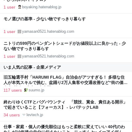
1 user
boyaking.hatenablog.jp
モノ選びの基準 - 少ない物ですっきり暮らす
1 user
yamasan0521.hatenablog.com
ニトリの599円のペンダントシェードがお値段以上に良かった - 少
ない物ですっきり暮らす
1 user
yamasan0521.hatenablog.com
いま人気の記事 - 企業メディア
旧五輪選手村「HARUMI FLAG」自治会がアツすぎる！ 多様な住
人が本気スキルで挑む、盆踊り2万人集客や交通改善など“街の価値
向上”戦略 東京・中央区
117 users
suumo.jp
終わりゆくCTFとバグバウンティ 「競技、賞金、責任ある開示」
で起きていること【フォーカス】 - レバテックLAB
34 users
levtech.jp
仕事・家庭・個人の優先順位はもっと柔軟に変えていい 40代のわ