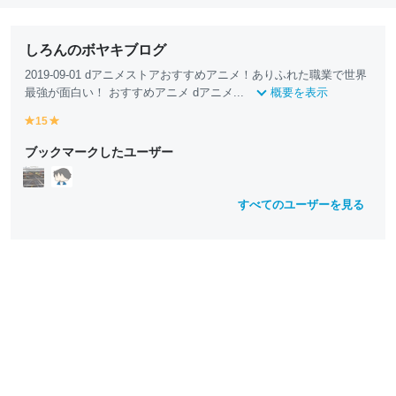
しろんのボヤキブログ
2019-09-01 dアニメストアおすすめアニメ！ありふれた職業で世界
最強が面白い！ おすすめアニメ dアニメ...
概要を表示
15
y
y
e
e
ブックマークしたユーザー
ll
ll
o
o
w
w
すべてのユーザーを見る