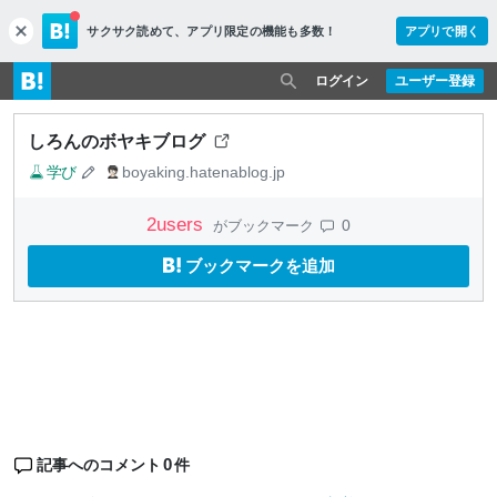
サクサク読めて、
アプリ限定の機能も多数！
アプリで開く
c
l
o
ログイン
ユーザー登録
s
e
しろんのボヤキブログ
学び
boyaking.hatenablog.jp
2
users
0
がブックマーク
ブックマークを追加
0
記事へのコメント
件