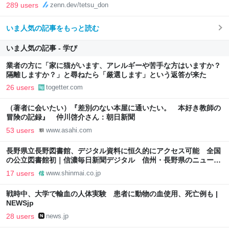
289 users
zenn.dev/tetsu_don
いま人気の記事をもっと読む
いま人気の記事 - 学び
業者の方に「家に猫がいます、アレルギーや苦手な方はいますか？
隔離しますか？」と尋ねたら「厳選します」という返答が来た
26 users
togetter.com
（著者に会いたい）『差別のない本屋に通いたい。 本好き教師の
冒険の記録』 仲川啓介さん：朝日新聞
53 users
www.asahi.com
長野県立長野図書館、デジタル資料に恒久的にアクセス可能 全国
の公立図書館初｜信濃毎日新聞デジタル 信州・長野県のニュース
サイト
17 users
www.shinmai.co.jp
戦時中、大学で輸血の人体実験 患者に動物の血使用、死亡例も |
NEWSjp
28 users
news.jp