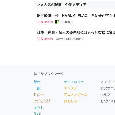
いま人気の記事 - 企業メディア
旧五輪選手村「HARUMI FLAG」自治会がア
ルで挑む、盆踊り2万人集客や交通改善など“街
118 users
suumo.jp
区
仕事・家庭・個人の優先順位はもっと柔軟に変えて
後の自分に伝えたいこと - りっすん by イーア
116 users
www.e-aidem.com
はてなブックマーク
総合
テクノロジー
アプリ・
一般
エンタメ
開発ブロ
世の中
アニメとゲーム
ヘルプ
政治と経済
おもしろ
お問い合
暮らし
学び