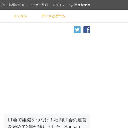
プリ・拡張の紹介
ユーザー登録
ログイン
エンタメ
アニメとゲーム
LT会で組織をつなげ！社内LT会の運営
を始めて2年が経ちました - Sansan