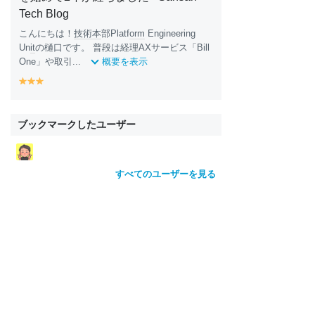
Tech Blog
こんにちは！
技術
本
部Platf
orm
Engineering
Un
it
の樋口です。 普段は経理AXサービス「Bill
One」や取引...
概要を表示
y
y
y
e
e
e
ll
ll
ll
o
o
o
ブックマークしたユーザー
w
w
w
すべてのユーザーを見る