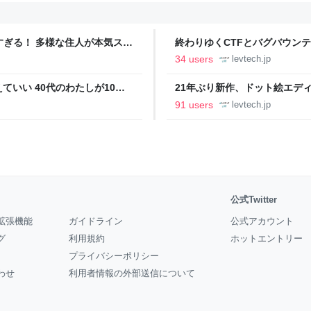
ツすぎる！ 多様な住人が本気スキ
終わりゆくCTFとバグバウン
の価値向上”戦略 東京・中央
ること【フォーカス】 - レバテ
34 users
levtech.jp
いい 40代のわたしが10年
21年ぶり新作、ドット絵エディタ
イデム
ついて作者に聞く【フォーカス】
91 users
levtech.jp
公式Twitter
拡張機能
ガイドライン
公式アカウント
グ
利用規約
ホットエントリー
プライバシーポリシー
わせ
利用者情報の外部送信について