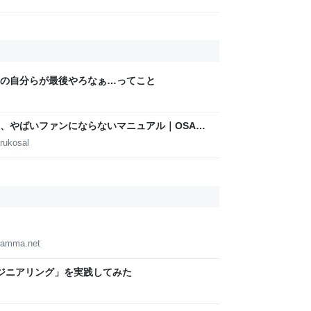
の自分らが最後やろなぁ…ってこと
、やばいファンにならないマニュアル｜OSAKA
AMOTO
rukosal
iyamma.net
プエンジニアリング」を実践してみた