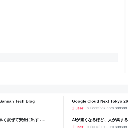
san Tech Blog
Google Cloud Next To
践」について登壇してきました - Sa
1 user
buildersbox.corp-sansan
機能を早く混ぜて安全に出す -
AIが速くなるほど、人が集ま
戦略 - Sansan Tech Blog
1 user
buildersbox.corp-sansan