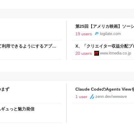
第25回【アメリカ映画】ソー
独」｜Facebook誕生の裏
19 users
logilate.com
して利用できるようにするアプリ
X、「クリエイター収益分配プ
とチルト、ホバーに対応。
た新報酬制度に移行
20 users
www.itmedia.co.jp
ゆまず
Claude CodeのAgents V
1 user
zenn.dev/wwwave
ムギュっと魅力発信