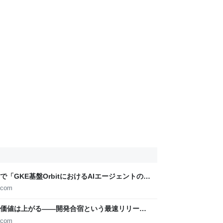
kyo 26で「GKE基盤OrbitにおけるAIエージェントの実
nsan Tech Blog
.com
る価値は上がる——開発合宿という最速リリース
.com