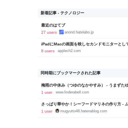
新着記事 - テクノロジー
最近のはてブ
27 users
anond.hatelabo.jp
iPadにMacの画面を映しセカンドモニターと
「OpenDisplay」がApple Pencilの筆圧
8 users
applech2.com
同時期にブックマークされた記事
梅雨の中休み（つゆのなかやすみ） - うまずた
1 user
www.linderabell.com
さっぱり華やか！シーフードマリネの作り方 - 
1 user
mugyutto48.hatenablog.com