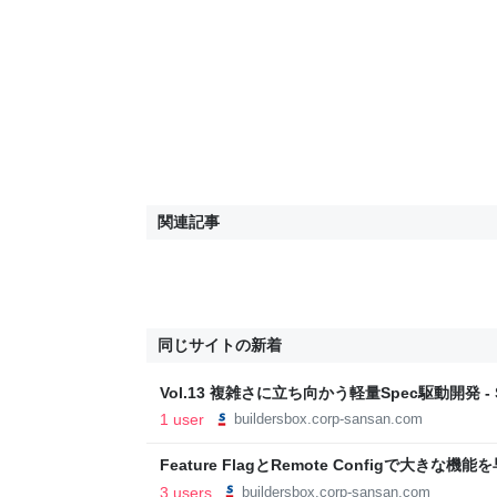
関連記事
同じサイトの新着
Vol.13 複雑さに立ち向かう軽量Spec駆動開発 - San
1 user
buildersbox.corp-sansan.com
Feature FlagとRemote Configで大きな
Sansan Tech Blog
3 users
buildersbox.corp-sansan.com