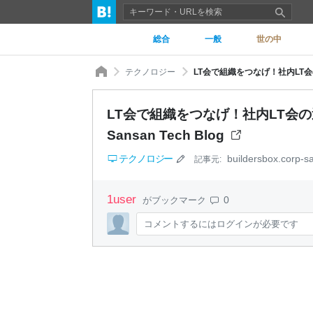
総合
一般
世の中
テクノロジー
LT会で組織をつなげ！社内LT会の運
LT会で組織をつなげ！社内LT会の
Sansan Tech Blog
テクノロジー
buildersbox.corp-
記事元:
1
user
0
がブックマーク
コメントするにはログインが必要です