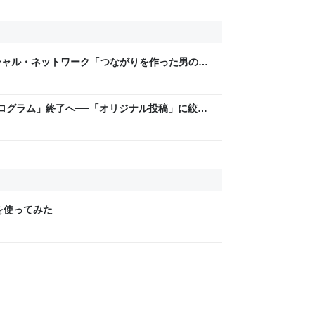
シャル・ネットワーク「つながりを作った男の孤
側に学ぶ、才能と代償の物語
ログラム」終了へ──「オリジナル投稿」に絞っ
iewを使ってみた