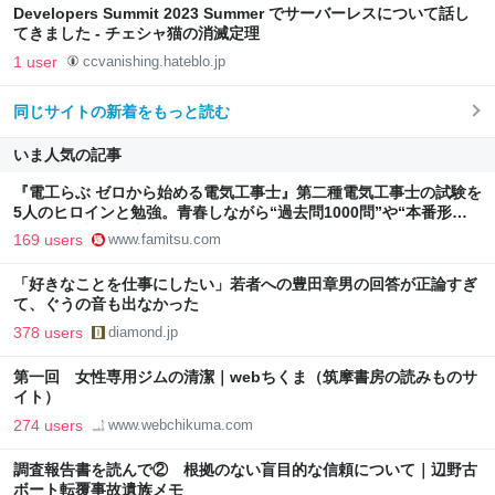
Developers Summit 2023 Summer でサーバーレスについて話し
てきました - チェシャ猫の消滅定理
1 user
ccvanishing.hateblo.jp
同じサイトの新着をもっと読む
いま人気の記事
『電工らぶ ゼロから始める電気工事士』第二種電気工事士の試験を
5人のヒロインと勉強。青春しながら“過去問1000問”や“本番形式
CBT模擬試験”で本格的に学べるノベルゲーム | ゲーム・エンタメ
169 users
www.famitsu.com
最新情報のファミ通.com
「好きなことを仕事にしたい」若者への豊田章男の回答が正論すぎ
て、ぐうの音も出なかった
378 users
diamond.jp
第一回 女性専用ジムの清潔｜webちくま（筑摩書房の読みものサ
イト）
274 users
www.webchikuma.com
調査報告書を読んで② 根拠のない盲目的な信頼について｜辺野古
ボート転覆事故遺族メモ