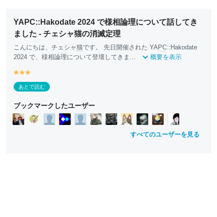
YAPC::Hakodate 2024 で様相論理について話してき
ました - チェシャ猫の消滅定理
こんにちは、チェシャ
猫
です。 先日開催された YA
PC
::Hakodate
2024 で、様相論理について登壇してきま...
概要を表示
y
y
y
e
e
e
あとで読む
ll
ll
ll
o
o
o
ブックマークしたユーザー
w
w
w
すべてのユーザーを見る