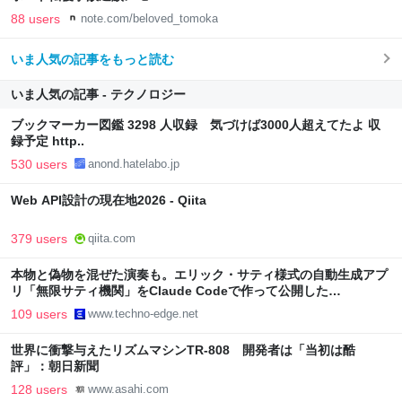
88 users
note.com/beloved_tomoka
いま人気の記事をもっと読む
いま人気の記事 - テクノロジー
ブックマーカー図鑑 3298 人収録 気づけば3000人超えてたよ 収
録予定 http..
530 users
anond.hatelabo.jp
Web API設計の現在地2026 - Qiita
379 users
qiita.com
本物と偽物を混ぜた演奏も。エリック・サティ様式の自動生成アプ
リ「無限サティ機関」をClaude Codeで作って公開した
（CloseBox） | テクノエッジ TechnoEdge
109 users
www.techno-edge.net
世界に衝撃与えたリズムマシンTR-808 開発者は「当初は酷
評」：朝日新聞
128 users
www.asahi.com