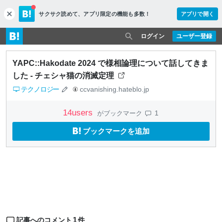
サクサク読めて、
アプリ限定の機能も多数！
アプリで開く
c
l
o
ログイン
ユーザー登録
s
e
YAPC::Hakodate 2024 で様相論理について話してきま
した - チェシャ猫の消滅定理
テクノロジー
ccvanishing.hateblo.jp
14
users
1
がブックマーク
ブックマークを追加
1
記事へのコメント
件