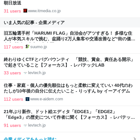
朝日放送
31 users
www.itmedia.co.jp
いま人気の記事 - 企業メディア
旧五輪選手村「HARUMI FLAG」自治会がアツすぎる！ 多様な住
人が本気スキルで挑む、盆踊り2万人集客や交通改善など“街の価値
向上”戦略 東京・中央区
117 users
suumo.jp
終わりゆくCTFとバグバウンティ 「競技、賞金、責任ある開示」
で起きていること【フォーカス】 - レバテックLAB
33 users
levtech.jp
仕事・家庭・個人の優先順位はもっと柔軟に変えていい 40代のわ
たしが10年後の自分に伝えたいこと - りっすん by イーアイデム
112 users
www.e-aidem.com
21年ぶり新作、ドット絵エディタ「EDGE1」「EDGE2」
「Edge3」の歴史について作者に聞く【フォーカス】 - レバテック
LAB
91 users
levtech.jp
企業メディアをもっと読む