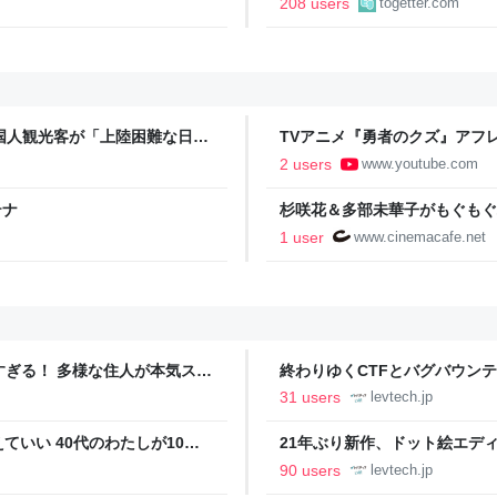
208 users
togetter.com
国人観光客が「上陸困難な日本
TVアニメ『勇者のクズ』アフレ
目を見開いて驚いている人
2 users
www.youtube.com
ット、珍スポット | 文春オン
テナ
杉咲花＆多部未華子がもぐもぐ
cinemacafe.net
1 user
www.cinemacafe.net
ツすぎる！ 多様な住人が本気スキ
終わりゆくCTFとバグバウン
の価値向上”戦略 東京・中央
ること【フォーカス】 - レバテ
31 users
levtech.jp
いい 40代のわたしが10年
21年ぶり新作、ドット絵エディタ
イデム
ついて作者に聞く【フォーカス】
90 users
levtech.jp