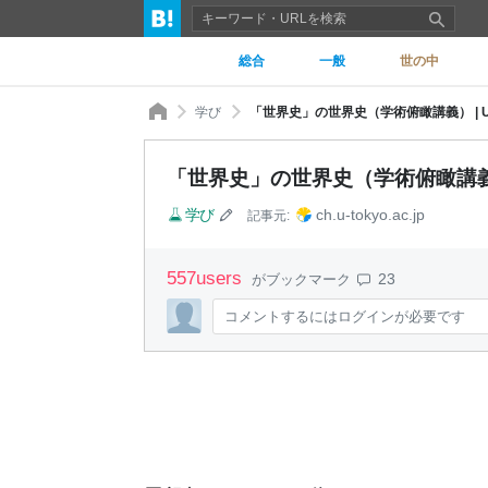
総合
一般
世の中
学び
「世界史」の世界史（学術俯瞰講義） | UTok
「世界史」の世界史（学術俯瞰講義） | 
学び
ch.u-tokyo.ac.jp
記事元:
557
users
23
がブックマーク
コメントするにはログインが必要です