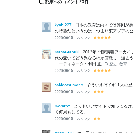
23
記事へのコメント
件
kyahi227
日本の教育は内々では評判が
の特徴だというのは、つまり東アジアの
2026/06/15
リンク
y
y
y
y
y
el
el
el
el
el
lo
lo
lo
lo
lo
mame-tanuki
2012年 開講講義アー
w
w
w
w
w
代の違いでどう異なるのか俯瞰し、過去
コーディネータ：羽田 正
歴史
教育
2026/06/15
リンク
y
y
y
y
y
el
el
el
el
el
lo
lo
lo
lo
lo
sakidatsumono
そういえばイギリスの歴
w
w
w
w
w
2026/06/15
リンク
y
y
y
el
el
el
lo
lo
lo
ryotarox
とてもいいサイトで知ってるけ
w
w
w
て何周もしてる。
2026/06/15
リンク
y
y
el
el
lo
lo