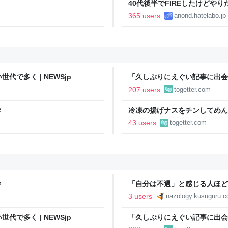
40代後半でFIREしたけどや
い..
365 users
anond.hatelabo.jp
で多く | NEWSjp
「久しぶりにえぐい記事に出会
されて学ぶ人」の開きがとても
207 users
togetter.com
学
冷凍の揚げナスをチンしてめん
「何の手間もかけない一品」を
43 users
togetter.com
シピもっと知りたい
学
「自分は不遇」と感じる人ほど、
3 users
nazology.kusuguru.co
で多く | NEWSjp
「久しぶりにえぐい記事に出会
されて学ぶ人」の開きがとても