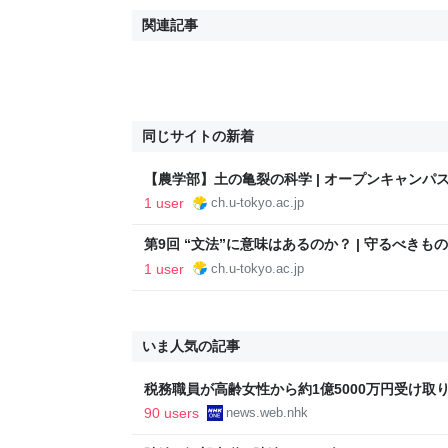
関連記事
同じサイトの新着
【農学部】土の亀裂の科学 | オープンキャンパス 模擬講
Channel
1 user
ch.u-tokyo.ac.jp
第9回 “文法”に意味はあるのか？ | 守るべき
「知の調和―世界をみつめる 未来を創る」2016年
1 user
ch.u-tokyo.ac.jp
Channel
いま人気の記事
税務職員が高齢女性から約1億5000万円受け取り競
ス
90 users
news.web.nhk