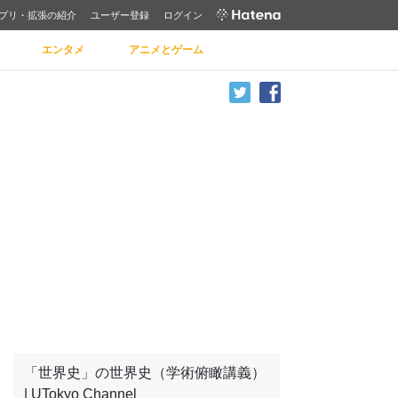
プリ・拡張の紹介
ユーザー登録
ログイン
エンタメ
アニメとゲーム
「世界史」の世界史（学術俯瞰講義）
| UTokyo Channel