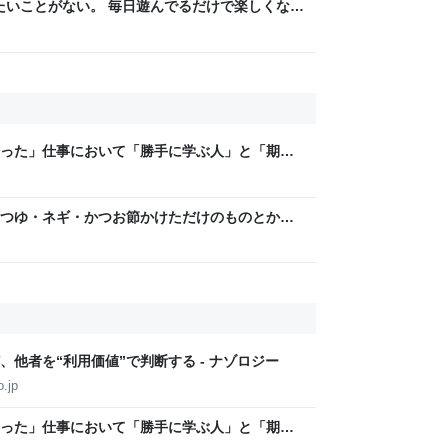
りたいことがない。 毎日遊んでるだけで楽しくな
った」仕事において「勝手に学ぶ人」と「期待
大きい、という意見に共感が集まる
つゆ・ネギ・かつお節かけただけのものとか
提供することに喜びを感じる…こういう簡単レ
他者を“利用価値”で判断する - ナゾロジー
.jp
った」仕事において「勝手に学ぶ人」と「期待
大きい、という意見に共感が集まる