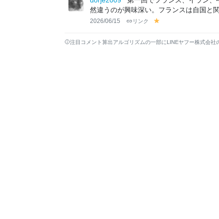
dorje2009
第一回でフランス、イラン、
w
w
然違うのが興味深い。フランスは自国と
2026/06/15
リンク
y
el
lo
注目コメント算出アルゴリズムの一部にLINEヤフー株式会社
w