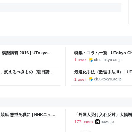
義 2016 | UTokyo
特集・コラム一覧 | UTokyo Ch
1 user
ch.u-tokyo.ac.jp
もの、変えるべきもの（朝日講座
最適化手法（数理手法III） | UTo
度講義） | UTokyo
1 user
ch.u-tokyo.ac.jp
艇 懲戒免職に | NHKニュー
「外国人受け入れ反対」大幅増 
177 users
news.jp