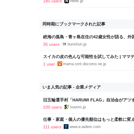
180 users
news.jp
同時期にブックマークされた記事
絶海の孤島・青ヶ島在住の42歳女性が語る、外
一人口の少ない村」に“わざわざ訪れるナゾ”「
35 users
bunshun.jp
が…」 | 日本人が知らないインバウンドの新スポ
ライン
スイカの皮の色んな可能性を試してみた | ママ
1 user
mama.smt.docomo.ne.jp
いま人気の記事 - 企業メディア
旧五輪選手村「HARUMI FLAG」自治会がア
ルで挑む、盆踊り2万人集客や交通改善など“街
100 users
suumo.jp
区
仕事・家庭・個人の優先順位はもっと柔軟に変えて
後の自分に伝えたいこと - りっすん by イーア
111 users
www.e-aidem.com