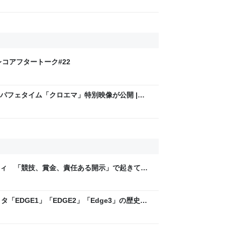
コアフタートーク#22
パフェタイム「クロエマ」特別映像が公開 |
ティ 「競技、賞金、責任ある開示」で起きてい
ックLAB
「EDGE1」「EDGE2」「Edge3」の歴史に
 - レバテックLAB