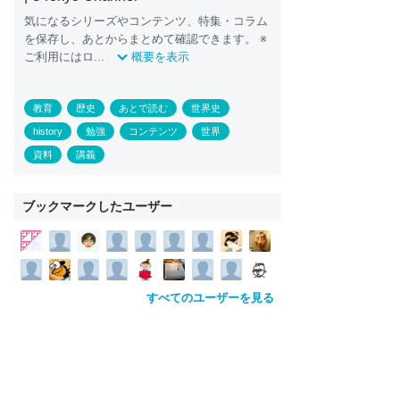
気になるシリーズやコンテンツ、特集・コラム
を保存し、あとからまとめて確認できます。 ※
ご利用にはロ...
概要を表示
教育
歴史
あとで読む
世界史
history
勉強
コンテンツ
世界
資料
講義
ブックマークしたユーザー
すべてのユーザーを見る