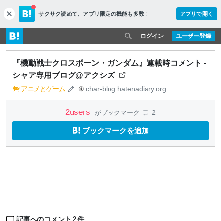
サクサク読めて、
アプリ限定の機能も多数！
アプリで開く
c
l
o
ログイン
ユーザー登録
s
e
『機動戦士クロスボーン・ガンダム』連載時コメント -
シャア専用ブログ@アクシズ
アニメとゲーム
char-blog.hatenadiary.org
2
users
2
がブックマーク
ブックマークを追加
2
記事へのコメント
件