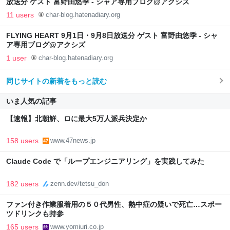
放送分 ゲスト 富野由悠季 - シャア専用ブログ@アクシズ
11 users
char-blog.hatenadiary.org
FLYING HEART 9月1日・9月8日放送分 ゲスト 富野由悠季 - シャ
ア専用ブログ@アクシズ
1 user
char-blog.hatenadiary.org
同じサイトの新着をもっと読む
いま人気の記事
【速報】北朝鮮、ロに最大5万人派兵決定か
158 users
www.47news.jp
Claude Code で「ループエンジニアリング」を実践してみた
182 users
zenn.dev/tetsu_don
ファン付き作業服着用の５０代男性、熱中症の疑いで死亡…スポー
ツドリンクも持参
165 users
www.yomiuri.co.jp