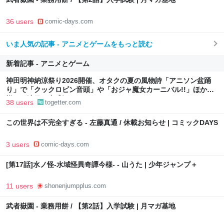
36 users
comic-days.com
いま人気の記事 - アニメとゲームをもっと読む
新着記事 - アニメとゲーム
神田明神納涼祭り2026開催、オタクの夏の風物詩「アニソン盆踊
り」で「クックロビン音頭」や「おジャ魔女カーニバル!!」ほか
様々な演目で大盛況
38 users
togetter.com
この世界は不完全すぎる - 左藤真通 / 休載お知らせ | コミックDAYS
3 users
comic-days.com
[第17話]水ノ怪-水域怪異奇譚今様- - 山うた | 少年ジャンプ＋
11 users
shonenjumpplus.com
武者嶽園 - 業務用餅 / 【第2話】入学試験 | 月マガ基地