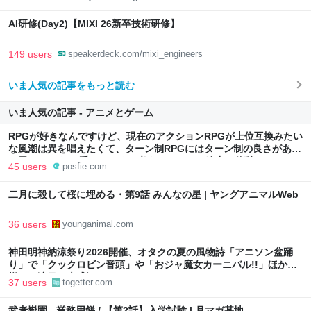
AI研修(Day2)【MIXI 26新卒技術研修】
149 users
speakerdeck.com/mixi_engineers
いま人気の記事をもっと読む
いま人気の記事 - アニメとゲーム
RPGが好きなんですけど、現在のアクションRPGが上位互換みたい
な風潮は異を唱えたくて、ターン制RPGにはターン制の良さがある
と思ってます 一手をじっくり考えられたり、途中で休憩したりでき
45 users
posfie.com
るのがターン制の良さじゃないですか もっとターン制を煮詰めて欲
しい→「既出だと思うがここはオクトパストラベラーを推したい
二月に殺して桜に埋める・第9話 みんなの星 | ヤングアニマルWeb
(´・ω・｀)」
36 users
younganimal.com
神田明神納涼祭り2026開催、オタクの夏の風物詩「アニソン盆踊
り」で「クックロビン音頭」や「おジャ魔女カーニバル!!」ほか
様々な演目で大盛況
37 users
togetter.com
武者嶽園 - 業務用餅 / 【第2話】入学試験 | 月マガ基地