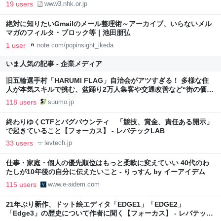
19 users
www3.nhk.or.jp
絶対に知りたいGmailのメール整理術～アーカイブ、いらないメル
マガのフィルタ・ブロック等｜池田朋弘
1 user
note.com/popinsight_ikeda
いま人気の記事 - 企業メディア
旧五輪選手村「HARUMI FLAG」自治会がアツすぎる！ 多様な住
人が本気スキルで挑む、盆踊り2万人集客や交通改善など“街の価値
向上”戦略 東京・中央区
118 users
suumo.jp
終わりゆくCTFとバグバウンティ 「競技、賞金、責任ある開示」
で起きていること【フォーカス】 - レバテックLAB
33 users
levtech.jp
仕事・家庭・個人の優先順位はもっと柔軟に変えていい 40代のわ
たしが10年後の自分に伝えたいこと - りっすん by イーアイデム
115 users
www.e-aidem.com
21年ぶり新作、ドット絵エディタ「EDGE1」「EDGE2」
「Edge3」の歴史について作者に聞く【フォーカス】 - レバテック