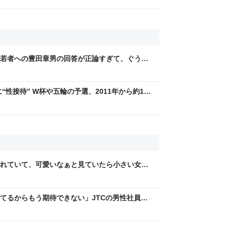
若者への豊田章男の回答が正論すぎて、ぐうの
“性接待” W杯や五輪の予選、2011年から約1年
BS NEWS DIG Powered by JNN） -
れていて、可愛いなぁと見ていたら小さい女の
供が「可愛い！欲しい！」と言うと「連れて帰
て行った
てるからもう期待できない」JTCの男性社員が
稼いでるので、それなら辞める」と言ったら、転