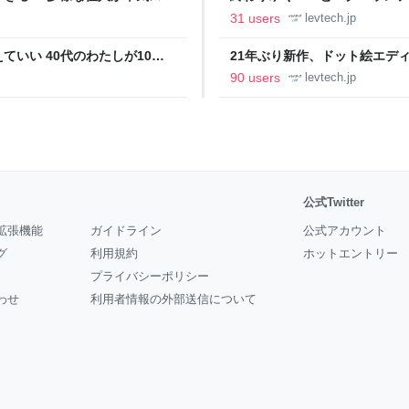
の価値向上”戦略 東京・中央
ること【フォーカス】 - レバテ
31 users
levtech.jp
いい 40代のわたしが10年
21年ぶり新作、ドット絵エディタ
イデム
ついて作者に聞く【フォーカス】
90 users
levtech.jp
公式Twitter
拡張機能
ガイドライン
公式アカウント
グ
利用規約
ホットエントリー
プライバシーポリシー
わせ
利用者情報の外部送信について