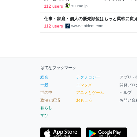
ルで挑む、盆踊り2万人集客や交通改善など“街
112 users
suumo.jp
区
仕事・家庭・個人の優先順位はもっと柔軟に変えて
後の自分に伝えたいこと - りっすん by イーア
112 users
www.e-aidem.com
はてなブックマーク
総合
テクノロジー
アプリ・
一般
エンタメ
開発ブロ
世の中
アニメとゲーム
ヘルプ
政治と経済
おもしろ
お問い合
暮らし
学び