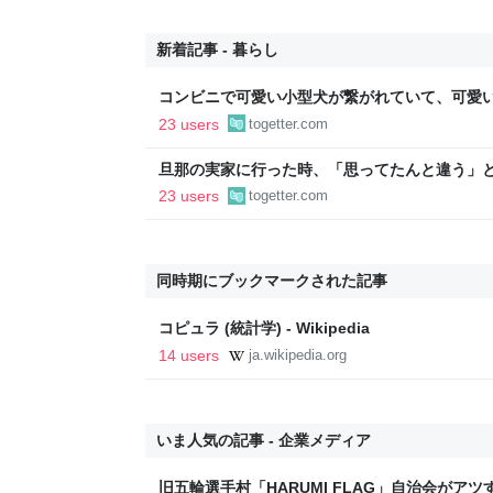
新着記事 - 暮らし
コンビニで可愛い小型犬が繋がれていて、可愛
子連れの母親がやってきて、子供が「可愛い！
23 users
togetter.com
ろうか？」と言って犬に近づいて行った
旦那の実家に行った時、「思ってたんと違う」と
「嫁いだらお客様じゃないから。恥じぬようし
23 users
togetter.com
で、嫁ぎ先で嫌われたら終わりと思い、張り切
同時期にブックマークされた記事
コピュラ (統計学) - Wikipedia
14 users
ja.wikipedia.org
いま人気の記事 - 企業メディア
旧五輪選手村「HARUMI FLAG」自治会がア