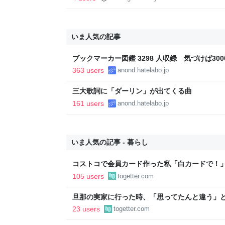
いま人気の記事
ブックマーカー図鑑 3298 人収録 気づけば3000
363 users
anond.hatelabo.jp
三大歌詞に「ダーリン」が出てくる曲
161 users
anond.hatelabo.jp
いま人気の記事 - 暮らし
コストコで会員カード作った私「白カードで！
ィブカードしか作りませんけど？」→コストコ
105 users
togetter.com
が、本当にお得なの？
旦那の実家に行った時、「思ってたんと違う」と
「嫁いだらお客様じゃないから。恥じぬようし
23 users
togetter.com
で、嫁ぎ先で嫌われたら終わりと思い、張り切