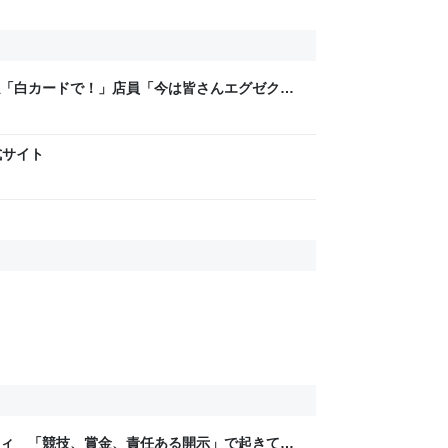
「白カードで！」店員「今は皆さんエグゼクテ
？」→コストコのカード勧誘はやたら圧が強い
式サイト
ティ 「競技、賞金、責任ある開示」で起きてい