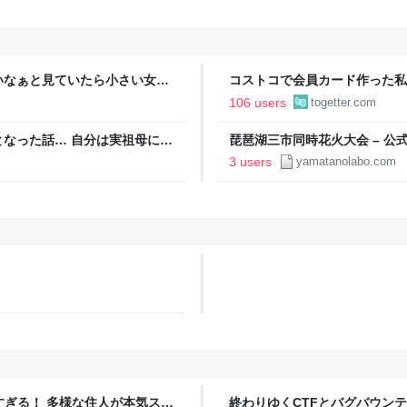
いなぁと見ていたら小さい女の
コストコで会員カード作った私
欲しい！」と言うと「連れて帰
ィブカードしか作りませんけど
106 users
togetter.com
が、本当にお得なの？
なった話… 自分は実祖母に
琵琶湖三市同時花火大会 – 公
っかり働け」と言われていたの
3 users
yamatanolabo.com
っていた
ツすぎる！ 多様な住人が本気スキ
終わりゆくCTFとバグバウン