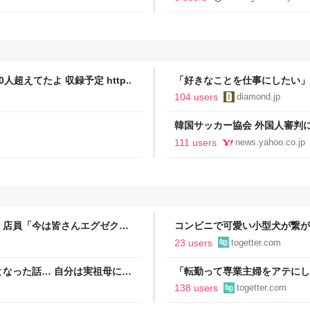
人超えてたよ 収録予定 http..
「好きなことを仕事にしたい」
音も出なかった
104 users
diamond.jp
韓国サッカー協会 外国人審判に
間で10人余に対し JNN報告書入手（T
111 users
news.yahoo.co.jp
Yahoo!ニュース
」店員「今は皆さんエグゼクテ
コンビニで可愛い小型犬が繋が
のカード勧誘はやたら圧が強い
子連れの母親がやってきて、子
23 users
togetter.com
ろうか？」と言って犬に近づい
なった話… 自分は実祖母に
「転勤って専業主婦をアテにし
っかり働け」と言われていたの
転勤を命じられるも「妻は3倍
138 users
togetter.com
っていた
勤がなくなった