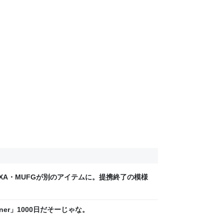
2アプデでAXA・MUFGが別のアイテムに。提携終了の模様
urner」1000日だそーじゃな。