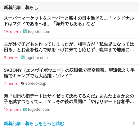
新着記事 - 暮らし
スーパーマーケットをスーパーと略すの日本過ぎる…「マクドナル
ドはマクドであるべき」「海外でもある」など
15 users
togetter.com
夫が外で子どもを作ってしまったが、相手方が「私生児になっては
困る」とお金を包んで頭を下げに来ても応じず、晩年まで離婚に応
じなかった親戚の話→「一生復讐になる」「これ本人幸せなの？」
6 users
togetter.com
SVBONY（エスヴイボウニー）の双眼鏡で星空観察。望遠鏡より手
軽でキャンプでも大活躍 - ソレドコ
7 users
soredoko.jp
弟『明日の初デートはサイゼって決めてるんだ』あんたまさか女の
子を試すつもりで…！？→その後の展開に「やはりデートは相手へ
の思いやりの気持ち」
13 users
togetter.com
新着記事 - 暮らしをもっと読む