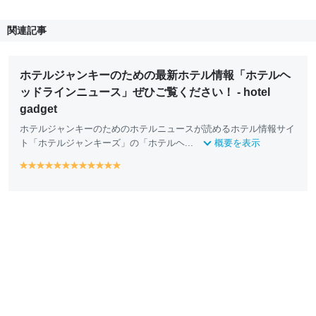
関連記事
ホテルジャンキーのための最新ホテル情報「ホテルヘ
ッドラインニュース」ぜひご覧ください！ - hotel
gadget
ホテルジャンキーのためのホテルニュースが読めるホテル情報サイ
ト「ホテルジャンキーズ」の「ホテルヘ...
概要を表示
y
y
y
y
y
y
y
y
y
y
y
y
e
e
e
e
e
e
e
e
e
e
e
e
ll
ll
ll
ll
ll
ll
ll
ll
ll
ll
ll
ll
o
o
o
o
o
o
o
o
o
o
o
o
w
w
w
w
w
w
w
w
w
w
w
w