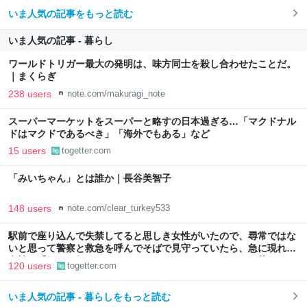
いま人気の記事をもっと読む
いま人気の記事 - 暮らし
ワールドトリガー最大の発明は、味方同士を殺し合わせたことだ。
｜まくらぎ
238 users
note.com/makuragi_note
スーパーマーケットをスーパーと略すの日本過ぎる…「マクドナル
ドはマクドであるべき」「海外でもある」など
15 users
togetter.com
「みいちゃん」とは誰か｜長谷美智子
148 users
note.com/clear_turkey533
駅前で座り込んで失禁してると思しき女性がいたので、尋常ではな
いと思って警察と救急を呼んでそばで見守っていたら、急に現れた
女性に「あなた何してるんですか！？」とスマホをはたき落とされ
120 users
togetter.com
た話
いま人気の記事 - 暮らしをもっと読む