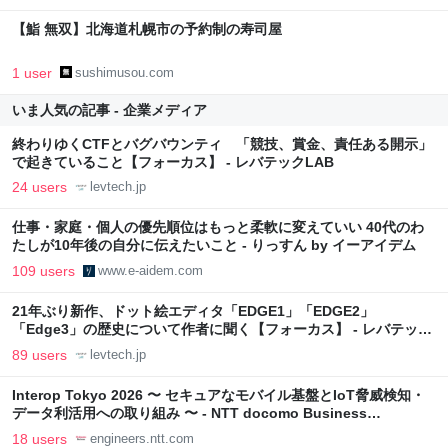
【鮨 無双】北海道札幌市の予約制の寿司屋
1 user
sushimusou.com
いま人気の記事 - 企業メディア
終わりゆくCTFとバグバウンティ 「競技、賞金、責任ある開示」
で起きていること【フォーカス】 - レバテックLAB
24 users
levtech.jp
仕事・家庭・個人の優先順位はもっと柔軟に変えていい 40代のわ
たしが10年後の自分に伝えたいこと - りっすん by イーアイデム
109 users
www.e-aidem.com
21年ぶり新作、ドット絵エディタ「EDGE1」「EDGE2」
「Edge3」の歴史について作者に聞く【フォーカス】 - レバテック
LAB
89 users
levtech.jp
Interop Tokyo 2026 〜 セキュアなモバイル基盤とIoT脅威検知・
データ利活用への取り組み 〜 - NTT docomo Business
Engineers' Blog
18 users
engineers.ntt.com