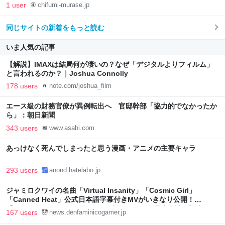
1 user
chifumi-murase.jp
同じサイトの新着をもっと読む
いま人気の記事
【解説】IMAXは結局何が凄いの？なぜ「デジタルよりフィルム」
と言われるのか？｜Joshua Connolly
178 users
note.com/joshua_film
エース級の財務官僚が異例転出へ 官邸幹部「協力的でなかったか
ら」：朝日新聞
343 users
www.asahi.com
あっけなく死んでしまったと思う漫画・アニメの主要キャラ
293 users
anond.hatelabo.jp
ジャミロクワイの名曲「Virtual Insanity」「Cosmic Girl」
「Canned Heat」公式日本語字幕付きMVがいきなり公開！
「SUMMER SONIC 2026」での9年ぶりとなる日本公演を記念して
167 users
news.denfaminicogamer.jp