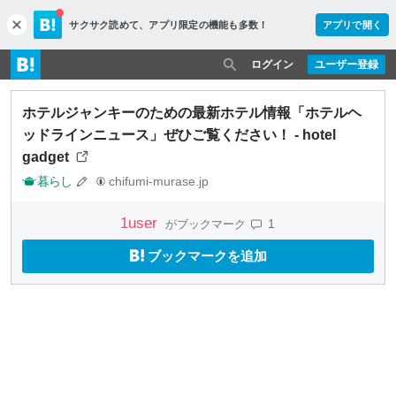
サクサク読めて、
アプリ限定の機能も多数！
アプリで開く
c
l
o
ログイン
ユーザー登録
s
e
ホテルジャンキーのための最新ホテル情報「ホテルヘ
ッドラインニュース」ぜひご覧ください！ - hotel
gadget
暮らし
chifumi-murase.jp
1
user
1
がブックマーク
ブックマークを追加