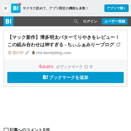
サクサク読めて、
アプリ限定の機能も多数！
アプリで開く
c
l
o
ログイン
ユーザー登録
s
e
【マック新作】博多明太バターてりやきをレビュー！
この組み合わせは神すぎる - ちぃふぁみりーブログ
世の中
chii-familyblog.com
4
users
0
がブックマーク
ブックマークを追加
0
記事へのコメント
件