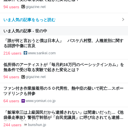
94 users
gigazine.net
いま人気の記事をもっと読む
いま人気の記事 - 世の中
「誰が何と言おうと僕は日本人」 バスケ八村塁、人種差別に関す
る誹謗中傷に言及
216 users
www.sankei.com
低所得のアーティストが「毎月約16万円のベーシックインカム」を
無条件で受け取る実験で起きた変化とは？
94 users
gigazine.net
ファン付き作業服着用の５０代男性、熱中症の疑いで死亡…スポー
ツドリンクも持参
64 users
www.yomiuri.co.jp
「飯塚幸三は上級国民だから逮捕されない」は間違いだった…《池
袋暴走事故》警視庁幹部が「自民党議員」に呼び出されても逮捕を
見送った理由 | 文春オンライン
244 users
bunshun.jp