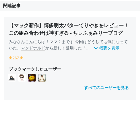
関連記事
【マック新作】博多明太バターてりやきをレビュー！
この組み合わせは神すぎる - ちぃふぁみりーブログ
みなさんこんにちは！ママくまです 今回はどうしても気になって
いた、
マクドナルド
から新しく登場した「...
概要を表示
267
y
y
e
e
ブックマークしたユーザー
ll
ll
o
o
w
w
すべてのユーザーを見る