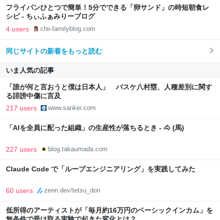
フライパンひとつで簡単！5分でできる「卵サンド」の時短朝食レ
シピ - ちぃふぁみりーブログ
4 users
chii-familyblog.com
同じサイトの新着をもっと読む
いま人気の記事
「誰が何と言おうと僕は日本人」 バスケ八村塁、人種差別に関す
る誹謗中傷に言及
217 users
www.sankei.com
「AIを全員に配った組織」の生産性が落ちるとき - 🐴 (馬)
227 users
blog.takaumada.com
Claude Code で「ループエンジニアリング」を実践してみた
60 users
zenn.dev/tetsu_don
低所得のアーティストが「毎月約16万円のベーシックインカム」を
無条件で受け取る実験で起きた変化とは？