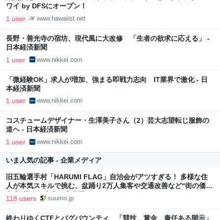
ワイ by DFSにオープン！
1 user
www.hawaiist.net
長野・善光寺の宿坊、現代風に大改修 「生者の欲求に応える」 -
日本経済新聞
1 user
www.nikkei.com
「微経験OK」求人が増加、強まる即戦力志向 IT業界で激化 - 日
本経済新聞
1 user
www.nikkei.com
コスチュームデザイナー・生澤美子さん（2）芸大志望転じ服飾の
道へ - 日本経済新聞
1 user
www.nikkei.com
いま人気の記事 - 企業メディア
旧五輪選手村「HARUMI FLAG」自治会がアツすぎる！ 多様な住
人が本気スキルで挑む、盆踊り2万人集客や交通改善など“街の価値
向上”戦略 東京・中央区
118 users
suumo.jp
終わりゆくCTFとバグバウンティ 「競技、賞金、責任ある開示」