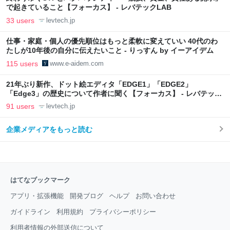
で起きていること【フォーカス】 - レバテックLAB
33 users
levtech.jp
仕事・家庭・個人の優先順位はもっと柔軟に変えていい 40代のわ
たしが10年後の自分に伝えたいこと - りっすん by イーアイデム
115 users
www.e-aidem.com
21年ぶり新作、ドット絵エディタ「EDGE1」「EDGE2」
「Edge3」の歴史について作者に聞く【フォーカス】 - レバテック
LAB
91 users
levtech.jp
企業メディアをもっと読む
はてなブックマーク
アプリ・拡張機能
開発ブログ
ヘルプ
お問い合わせ
ガイドライン
利用規約
プライバシーポリシー
利用者情報の外部送信について