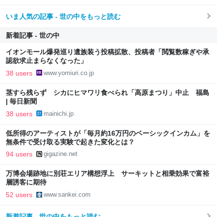
いま人気の記事 - 世の中をもっと読む
新着記事 - 世の中
イオンモール爆発巡り遺族装う投稿拡散、投稿者「閲覧数稼ぎや承
認欲求止まらなくなった」
38 users
www.yomiuri.co.jp
茎すら残らず シカにヒマワリ食べられ「高原まつり」中止 福島
| 毎日新聞
38 users
mainichi.jp
低所得のアーティストが「毎月約16万円のベーシックインカム」を
無条件で受け取る実験で起きた変化とは？
94 users
gigazine.net
万博会場跡地に別荘エリア構想浮上 サーキットと相乗効果で富裕
層誘客に期待
52 users
www.sankei.com
新着記事 - 世の中をもっと読む