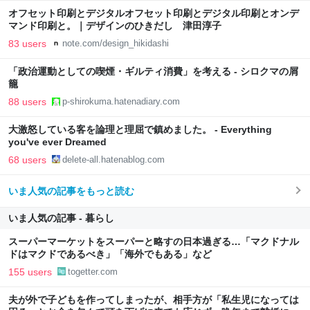
オフセット印刷とデジタルオフセット印刷とデジタル印刷とオンデ
マンド印刷と。｜デザインのひきだし 津田淳子
83 users
note.com/design_hikidashi
「政治運動としての喫煙・ギルティ消費」を考える - シロクマの屑
籠
88 users
p-shirokuma.hatenadiary.com
大激怒している客を論理と理屈で鎮めました。 - Everything
you've ever Dreamed
68 users
delete-all.hatenablog.com
いま人気の記事をもっと読む
いま人気の記事 - 暮らし
スーパーマーケットをスーパーと略すの日本過ぎる…「マクドナル
ドはマクドであるべき」「海外でもある」など
155 users
togetter.com
夫が外で子どもを作ってしまったが、相手方が「私生児になっては