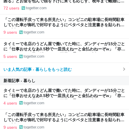
困る」とお金を包んで頭を下げに来ても応じず、晩年まで離婚に応
じなかった親戚の話→「一生復讐になる」「これ本人幸せなの？」
72 users
togetter.com
「この運転手戻って来る所見たい」コンビニの駐車場に長時間駐車
していた車が御札で封印するようにベタベタと注意書きを貼られて
いた話
9 users
togetter.com
タイミーで名店のうどん屋で働いてた時に、ダンディーが15分ごと
に「仕事おせえなあ0.5秒で一皿洗えねーと金払わねーぞw」「存在
がうぜえんだよ早く消えろ」と耳元に囁いてきた話
5 users
togetter.com
いま人気の記事 - 暮らしをもっと読む
新着記事 - 暮らし
タイミーで名店のうどん屋で働いてた時に、ダンディーが15分ごと
に「仕事おせえなあ0.5秒で一皿洗えねーと金払わねーぞw」「存在
がうぜえんだよ早く消えろ」と耳元に囁いてきた話
4 users
togetter.com
「この運転手戻って来る所見たい」コンビニの駐車場に長時間駐車
していた車が御札で封印するようにベタベタと注意書きを貼られて
いた話
9 users
togetter.com