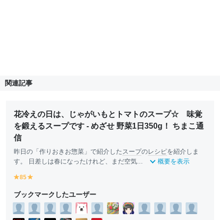
関連記事
花冷えの日は、じゃがいもとトマトのスープ☆ 味覚
を鍛えるスープです - めざせ 野菜1日350g！ ちまこ通
信
昨日の「作りおきお惣菜」で紹介した
スープ
の
レシピ
を紹介しま
す。 日差しは春になったけれど、まだ空気...
概要を表示
85
y
y
e
e
ブックマークしたユーザー
ll
ll
o
o
w
w