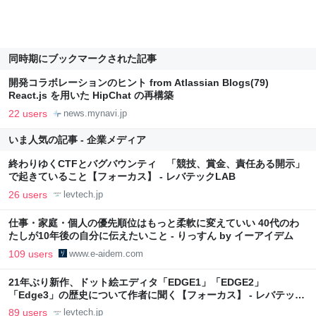
同時期にブックマークされた記事
開発コラボレーションのヒント from Atlassian Blogs(79)
React.js を用いた HipChat の再構築
22 users
news.mynavi.jp
いま人気の記事 - 企業メディア
終わりゆくCTFとバグバウンティ 「競技、賞金、責任ある開示」
で起きていること【フォーカス】 - レバテックLAB
26 users
levtech.jp
仕事・家庭・個人の優先順位はもっと柔軟に変えていい 40代のわ
たしが10年後の自分に伝えたいこと - りっすん by イーアイデム
109 users
www.e-aidem.com
21年ぶり新作、ドット絵エディタ「EDGE1」「EDGE2」
「Edge3」の歴史について作者に聞く【フォーカス】 - レバテック
LAB
89 users
levtech.jp