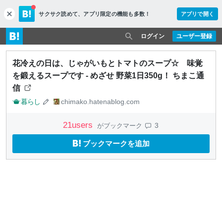
サクサク読めて、
アプリ限定の機能も多数！
アプリで開く
c
l
o
ログイン
ユーザー登録
s
e
花冷えの日は、じゃがいもとトマトのスープ☆ 味覚
を鍛えるスープです - めざせ 野菜1日350g！ ちまこ通
信
暮らし
chimako.hatenablog.com
21
users
3
がブックマーク
ブックマークを追加