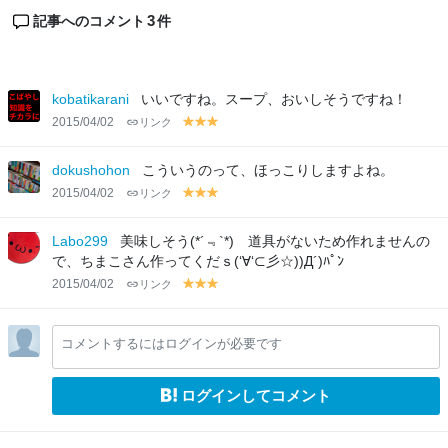
3
記事へのコメント
件
kobatikarani
いいですね。スープ、おいしそうですね！
2015/04/02
リンク
y
y
y
el
el
el
lo
lo
lo
dokushohon
こういうのって、ほっこりしますよね。
w
w
w
2015/04/02
リンク
y
y
y
el
el
el
lo
lo
lo
Labo299
美味しそう(*´﹃`*) 道具がないため作れませんの
w
w
w
で、ちまこさん作ってくだｓ(‘∀‘⊂彡☆))Д´)ﾊﾟﾝ
2015/04/02
リンク
y
y
y
el
el
el
lo
lo
lo
コメントするにはログインが必要です
w
w
w
ログインしてコメント