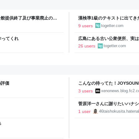
一般提供終了及び事業廃止の決
漢検準1級のテキストに出てき
に登場する、選び抜かれた俊彦
9 users
togetter.com
作ってくれ
広島にある古い公衆便所、実は
いなかった…投下直後に近くの
26 users
togetter.com
えた
の評価
こんなの待ってた！JOYSOUN
iPhone/Androidアプリが登場
3 users
xenonews.blog.fc2.
菅原洋一さんに謝りたいハナシ〈m
1 user
46taishokusita.haten
彡