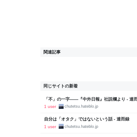
関連記事
同じサイトの新着
「不」の一字――『中外日報』社説欄より - 達
1 user
chutetsu.hateblo.jp
自分は「オタク」ではないという話 - 達而録
1 user
chutetsu.hateblo.jp