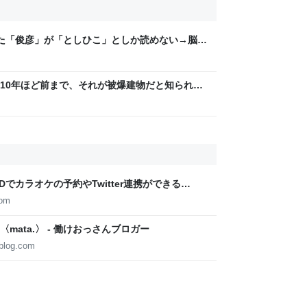
た「俊彦」が「としひこ」としか読めない→脳内
たち
10年ほど前まで、それが被爆建物だと知られて
水道から出る水を飲んで、多くの被爆者が息絶
Dでカラオケの予約やTwitter連携ができる
！
com
ata.〉 - 働けおっさんブロガー
ablog.com