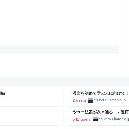
而録
漢文を初めて学ぶ人に向けて：『
2 users
chutetsu.hateblo.jp
やべー法案が次々通る… - 達
642 users
chutetsu.hateblo.j