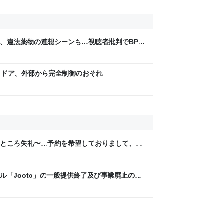
煙、違法薬物の連想シーンも…視聴者批判でBPO
ないほうが」 - ライブドアニュース
m
クドア、外部から完全制御のおそれ
ところ失礼〜…予約を希望しておりまして、は
は…」と丁寧に話されるより、受ける側としては
ル「Jooto」の一般提供終了及び事業廃止の決