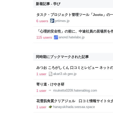
新着記事 - 学び
タスク・プロジェクト管理ツール「Jooto」の
定に関するお知らせ
6 users
prtimes.jp
「心理的安全性」の前に、中途社員の居場所を
115 users
anond.hatelabo.jp
同時期にブックマークされた記事
みつお ころがしくん 口コミとレビュー ネット
1 user
akari3.ub.geo.jp
寄り道 - けやき研
1 user
risuketto0209.hatenablog.com
花雪肌角質クリアジェル 口コミ情報サイト☆
1 user
hanayukihada.seesaa.space