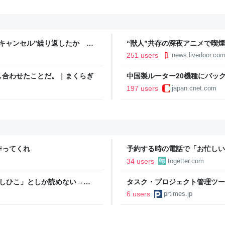
キャンセル”繰り返したか 女
“獣人”共存の深夜アニメで喫
テレNEWS NNN
議論「紛らわしいことは放送し
251 users
news.livedoor.co
し合わせたことだ。｜まくらぎ
中国製ルーター20機種にバッ
197 users
japan.cnet.com
作ってくれ
予約する時の電話で「お忙しい
い、明日◯日の12時に、人数
34 users
togetter.com
もっと簡潔な方が楽なんだよな
としひこ」としか読めない→脳
タスク・プロジェクト管理ツー
定に関するお知らせ
6 users
prtimes.jp