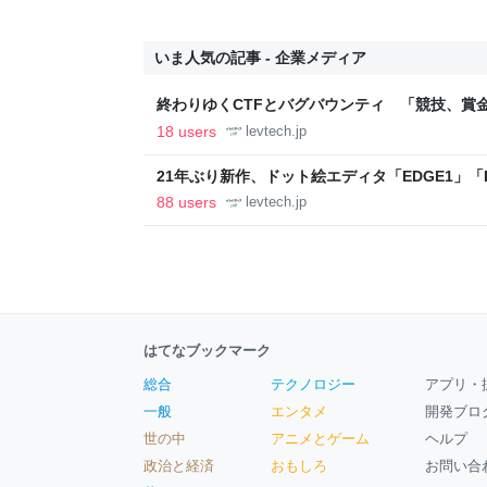
いま人気の記事 - 企業メディア
終わりゆくCTFとバグバウンティ 「競技、賞
ること【フォーカス】 - レバテックLAB
18 users
levtech.jp
21年ぶり新作、ドット絵エディタ「EDGE1」「E
ついて作者に聞く【フォーカス】 - レバテックL
88 users
levtech.jp
はてなブックマーク
総合
テクノロジー
アプリ・
一般
エンタメ
開発ブロ
世の中
アニメとゲーム
ヘルプ
政治と経済
おもしろ
お問い合