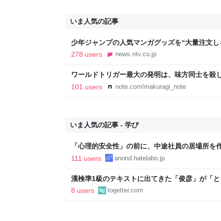
いま人気の記事
少年ジャンプの人気マンガグッズを“大量注文し
逮捕 総額43億円以上（2026年8月6日掲載）｜日
278 users
news.ntv.co.jp
ワールドトリガー最大の発明は、味方同士を殺
101 users
note.com/makuragi_note
いま人気の記事 - 学び
「心理的安全性」の前に、中途社員の居場所を
111 users
anond.hatelabo.jp
漢検準1級のテキストに出てきた「俊彦」が「
内に登場する、選び抜かれた俊彦たち
8 users
togetter.com