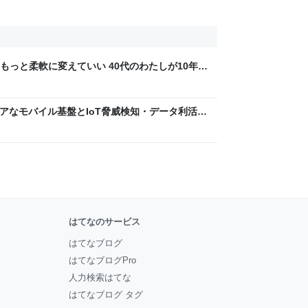
もっと柔軟に変えていい 40代のわたしが10年後
ん by イーアイデム
 〜 セキュアなモバイル基盤とIoT脅威検知・データ利活用
usiness Engineers' Blog
はてなのサービス
はてなブログ
はてなブログPro
人力検索はてな
はてなブログ タグ