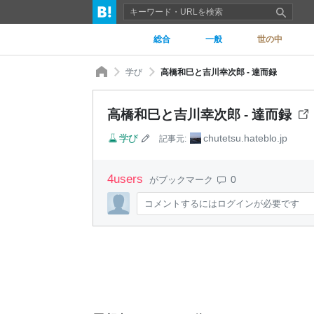
総合
一般
世の中
学び
高橋和巳と吉川幸次郎 - 達而録
高橋和巳と吉川幸次郎 - 達而録
学び
chutetsu.hateblo.jp
記事元:
4
users
0
がブックマーク
コメントするにはログインが必要です