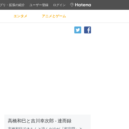
プリ・拡張の紹介
ユーザー登録
ログイン
エンタメ
アニメとゲーム
高橋和巳と吉川幸次郎 - 達而録
高橋和巳できちんと読んだのが『邪宗門』と