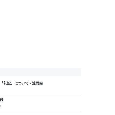
礼記』について - 達而録
而録
p