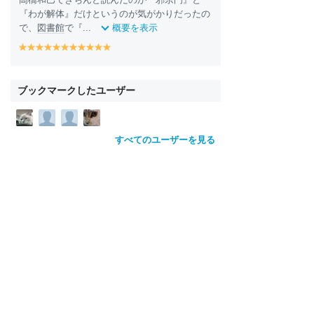
『わが解体』だけというのが気がかりだったの
で、
図書館
で『...
概要を表示
y
y
y
y
y
y
y
y
y
y
y
e
e
e
e
e
e
e
e
e
e
e
ll
ll
ll
ll
ll
ll
ll
ll
ll
ll
ll
o
o
o
o
o
o
o
o
o
o
o
ブックマークしたユーザー
w
w
w
w
w
w
w
w
w
w
w
すべてのユーザーを見る