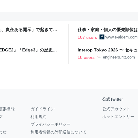
金、責任ある開示」で起きてい
仕事・家庭・個人の優先順位は
の自分に伝えたいこと - りっす
107 users
www.e-aidem.com
DGE2」「Edge3」の歴史に
Interop Tokyo 2026
AB
への取り組み 〜 - NTT docomo B
18 users
engineers.ntt.com
公式Twitter
拡張機能
ガイドライン
公式アカウント
グ
利用規約
ホットエントリー
プライバシーポリシー
わせ
利用者情報の外部送信について