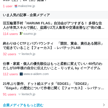
1 user
makezine.jp
いま人気の記事 - 企業メディア
旧五輪選手村「HARUMI FLAG」自治会がアツすぎる！ 多様な住
人が本気スキルで挑む、盆踊り2万人集客や交通改善など“街の価値
向上”戦略 東京・中央区
114 users
suumo.jp
終わりゆくCTFとバグバウンティ 「競技、賞金、責任ある開示」
で起きていること【フォーカス】 - レバテックLAB
32 users
levtech.jp
仕事・家庭・個人の優先順位はもっと柔軟に変えていい 40代のわ
たしが10年後の自分に伝えたいこと - りっすん by イーアイデム
112 users
www.e-aidem.com
21年ぶり新作、ドット絵エディタ「EDGE1」「EDGE2」
「Edge3」の歴史について作者に聞く【フォーカス】 - レバテック
LAB
91 users
levtech.jp
企業メディアをもっと読む