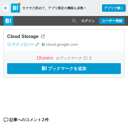
サクサク読めて、
アプリ限定の機能も多数！
アプリで開く
c
l
o
ログイン
ユーザー登録
s
e
Cloud Storage
テクノロジー
cloud.google.com
16
users
2
がブックマーク
ブックマークを追加
2
記事へのコメント
件