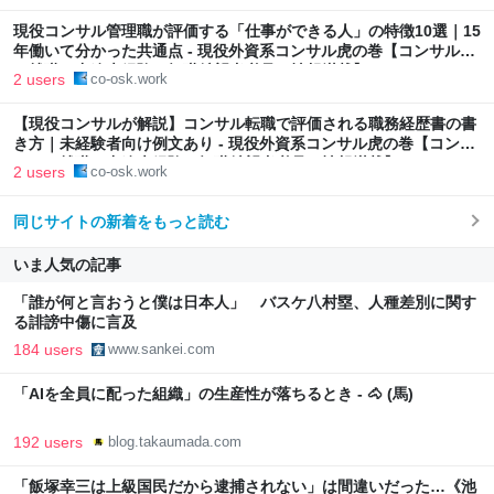
現役コンサル管理職が評価する「仕事ができる人」の特徴10選｜15
年働いて分かった共通点 - 現役外資系コンサル虎の巻【コンサルへ
の就職・中途未経験の転職希望者必見の情報満載】
2 users
co-osk.work
【現役コンサルが解説】コンサル転職で評価される職務経歴書の書
き方｜未経験者向け例文あり - 現役外資系コンサル虎の巻【コンサ
ルへの就職・中途未経験の転職希望者必見の情報満載】
2 users
co-osk.work
同じサイトの新着をもっと読む
いま人気の記事
「誰が何と言おうと僕は日本人」 バスケ八村塁、人種差別に関す
る誹謗中傷に言及
184 users
www.sankei.com
「AIを全員に配った組織」の生産性が落ちるとき - 🐴 (馬)
192 users
blog.takaumada.com
「飯塚幸三は上級国民だから逮捕されない」は間違いだった…《池