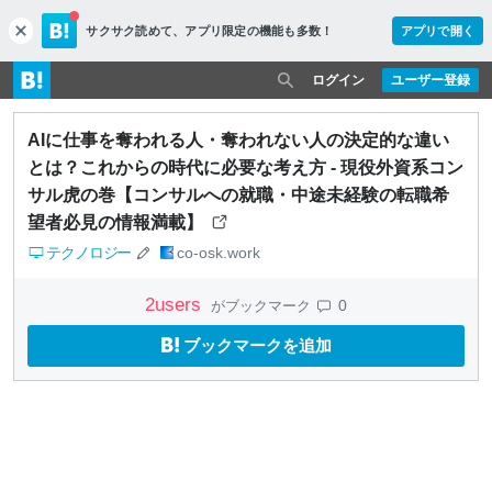
サクサク読めて、
アプリ限定の機能も多数！
アプリで開く
c
l
o
ログイン
ユーザー登録
s
e
AIに仕事を奪われる人・奪われない人の決定的な違い
とは？これからの時代に必要な考え方 - 現役外資系コン
サル虎の巻【コンサルへの就職・中途未経験の転職希
望者必見の情報満載】
テクノロジー
co-osk.work
2
users
0
がブックマーク
ブックマークを追加