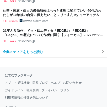
34 users
levtech.jp
仕事・家庭・個人の優先順位はもっと柔軟に変えていい 40代のわ
たしが10年後の自分に伝えたいこと - りっすん by イーアイデム
116 users
www.e-aidem.com
21年ぶり新作、ドット絵エディタ「EDGE1」「EDGE2」
「Edge3」の歴史について作者に聞く【フォーカス】 - レバテック
LAB
91 users
levtech.jp
企業メディアをもっと読む
はてなブックマーク
アプリ・拡張機能
開発ブログ
ヘルプ
お問い合わせ
ガイドライン
利用規約
プライバシーポリシー
利用者情報の外部送信について