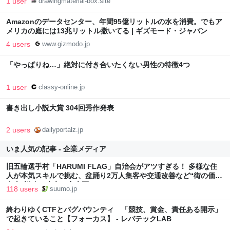
1 user
drawingmaterial-box.site
Amazonのデータセンター、年間95億リットルの水を消費。でもア
メリカの庭には13兆リットル撒いてる | ギズモード・ジャパン
4 users
www.gizmodo.jp
「やっぱりね…」絶対に付き合いたくない男性の特徴4つ
1 user
classy-online.jp
書き出し小説大賞 304回秀作発表
2 users
dailyportalz.jp
いま人気の記事 - 企業メディア
旧五輪選手村「HARUMI FLAG」自治会がアツすぎる！ 多様な住
人が本気スキルで挑む、盆踊り2万人集客や交通改善など“街の価値
向上”戦略 東京・中央区
118 users
suumo.jp
終わりゆくCTFとバグバウンティ 「競技、賞金、責任ある開示」
で起きていること【フォーカス】 - レバテックLAB