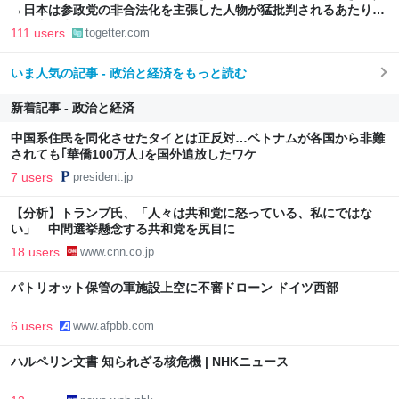
→日本は参政党の非合法化を主張した人物が猛批判されるあたりま
だ自由が生きているのかもしれない
111 users
togetter.com
いま人気の記事 - 政治と経済をもっと読む
新着記事 - 政治と経済
中国系住民を同化させたタイとは正反対…ベトナムが各国から非難
されても｢華僑100万人｣を国外追放したワケ
7 users
president.jp
【分析】トランプ氏、「人々は共和党に怒っている、私にではな
い」 中間選挙懸念する共和党を尻目に
18 users
www.cnn.co.jp
パトリオット保管の軍施設上空に不審ドローン ドイツ西部
6 users
www.afpbb.com
ハルペリン文書 知られざる核危機 | NHKニュース