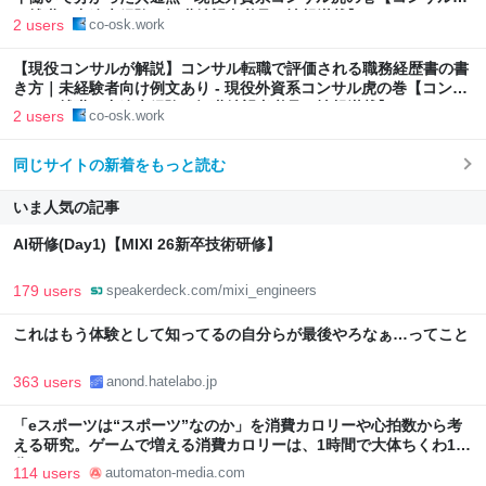
の就職・中途未経験の転職希望者必見の情報満載】
2 users
co-osk.work
【現役コンサルが解説】コンサル転職で評価される職務経歴書の書
き方｜未経験者向け例文あり - 現役外資系コンサル虎の巻【コンサ
ルへの就職・中途未経験の転職希望者必見の情報満載】
2 users
co-osk.work
同じサイトの新着をもっと読む
いま人気の記事
AI研修(Day1)【MIXI 26新卒技術研修】
179 users
speakerdeck.com/mixi_engineers
これはもう体験として知ってるの自分らが最後やろなぁ…ってこと
363 users
anond.hatelabo.jp
「eスポーツは“スポーツ”なのか」を消費カロリーや心拍数から考
える研究。ゲームで増える消費カロリーは、1時間で大体ちくわ1本
分 - AUTOMATON
114 users
automaton-media.com