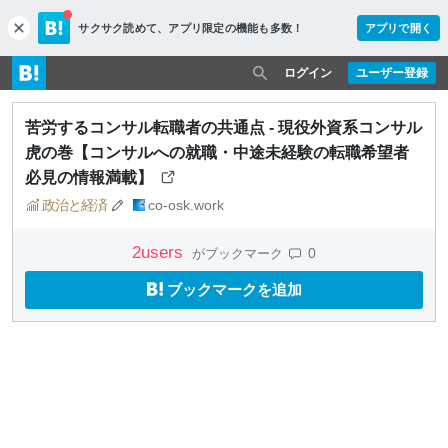
サクサク読めて、
アプリ限定の機能も多数！
アプリで開く
c
l
o
ログイン
ユーザー登録
s
e
苦労するコンサル転職者の共通点 - 現役外資系コンサル
虎の巻【コンサルへの就職・中途未経験の転職希望者
必見の情報満載】
政治と経済
co-osk.work
2
users
0
がブックマーク
ブックマークを追加