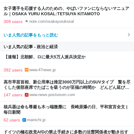
女子選手を応援する人のための、やばいファンにならないマニュア
ル｜OSAKA YURU KOSAL:TETSUYA KITAMOTO
309 users
note.com/osakayurukosal
いま人気の記事をもっと読む
いま人気の記事 - 政治と経済
【速報】北朝鮮、ロに最大5万人派兵決定か
392 users
www.47news.jp
高市早苗首相、新公用車は推定3000万円以上のSUVタイプ 贅を尽
くした後部座席でたばこを吸うのが至福の時間か どんどん延びる
乗車時間
147 users
www.news-postseven.com
核兵器は命も尊厳も木っ端微塵に 長崎原爆の日、平和宣言全文 |
毎日新聞
62 users
mainichi.jp
ドイツの極右政党AfDの禁止手続きに多数の法曹関係者が動き出す