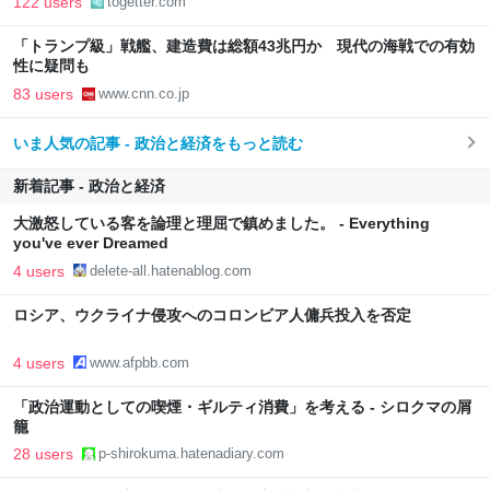
122 users
togetter.com
「トランプ級」戦艦、建造費は総額43兆円か 現代の海戦での有効
性に疑問も
83 users
www.cnn.co.jp
いま人気の記事 - 政治と経済をもっと読む
新着記事 - 政治と経済
大激怒している客を論理と理屈で鎮めました。 - Everything
you've ever Dreamed
4 users
delete-all.hatenablog.com
ロシア、ウクライナ侵攻へのコロンビア人傭兵投入を否定
4 users
www.afpbb.com
「政治運動としての喫煙・ギルティ消費」を考える - シロクマの屑
籠
28 users
p-shirokuma.hatenadiary.com