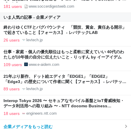
【Ｗ杯】 | サッカーダイジェストWeb
181 users
www.soccerdigestweb.com
いま人気の記事 - 企業メディア
終わりゆくCTFとバグバウンティ 「競技、賞金、責任ある開示」
で起きていること【フォーカス】 - レバテックLAB
26 users
levtech.jp
仕事・家庭・個人の優先順位はもっと柔軟に変えていい 40代のわ
たしが10年後の自分に伝えたいこと - りっすん by イーアイデム
109 users
www.e-aidem.com
21年ぶり新作、ドット絵エディタ「EDGE1」「EDGE2」
「Edge3」の歴史について作者に聞く【フォーカス】 - レバテック
LAB
89 users
levtech.jp
Interop Tokyo 2026 〜 セキュアなモバイル基盤とIoT脅威検知・
データ利活用への取り組み 〜 - NTT docomo Business
Engineers' Blog
18 users
engineers.ntt.com
企業メディアをもっと読む