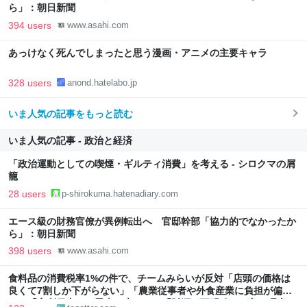
ら」：朝日新聞
394 users
www.asahi.com
あっけなく死んでしまったと思う漫画・アニメの主要キャラ
328 users
anond.hatelabo.jp
いま人気の記事をもっと読む
いま人気の記事 - 政治と経済
「政治運動としての喫煙・ギルティ消費」を考える - シロクマの屑
籠
28 users
p-shirokuma.hatenadiary.com
エース級の財務官僚が異例転出へ 官邸幹部「協力的でなかったか
ら」：朝日新聞
398 users
www.asahi.com
食料品の消費税率1%の件で、チームみらいが反対「店頭の価格は
良くて7割しか下がらない」「農業従事者や外食産業に負担が偏
る」「高所得者ほど恩恵は大きい」「財源が不明確」が主な理由