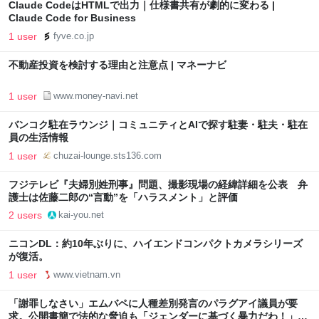
Claude CodeはHTMLで出力｜仕様書共有が劇的に変わる |
Claude Code for Business
1 user
fyve.co.jp
不動産投資を検討する理由と注意点 | マネーナビ
1 user
www.money-navi.net
バンコク駐在ラウンジ｜コミュニティとAIで探す駐妻・駐夫・駐在
員の生活情報
1 user
chuzai-lounge.sts136.com
フジテレビ『夫婦別姓刑事』問題、撮影現場の経緯詳細を公表 弁
護士は佐藤二郎の“言動”を「ハラスメント」と評価
2 users
kai-you.net
ニコンDL：約10年ぶりに、ハイエンドコンパクトカメラシリーズ
が復活。
1 user
www.vietnam.vn
「謝罪しなさい」エムバペに人種差別発言のパラグアイ議員が要
求。公開書簡で法的な脅迫も「ジェンダーに基づく暴力だわ！」