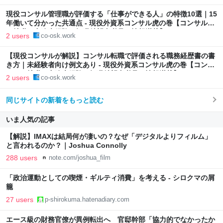
現役コンサル管理職が評価する「仕事ができる人」の特徴10選｜15
年働いて分かった共通点 - 現役外資系コンサル虎の巻【コンサルへ
の就職・中途未経験の転職希望者必見の情報満載】
2 users
co-osk.work
【現役コンサルが解説】コンサル転職で評価される職務経歴書の書
き方｜未経験者向け例文あり - 現役外資系コンサル虎の巻【コンサ
ルへの就職・中途未経験の転職希望者必見の情報満載】
2 users
co-osk.work
同じサイトの新着をもっと読む
いま人気の記事
【解説】IMAXは結局何が凄いの？なぜ「デジタルよりフィルム」
と言われるのか？｜Joshua Connolly
288 users
note.com/joshua_film
「政治運動としての喫煙・ギルティ消費」を考える - シロクマの屑
籠
27 users
p-shirokuma.hatenadiary.com
エース級の財務官僚が異例転出へ 官邸幹部「協力的でなかったか