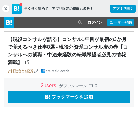
サクサク読めて、
アプリ限定の機能も多数！
アプリで開く
c
l
o
ログイン
ユーザー登録
s
e
【現役コンサルが語る】コンサル1年目が最初の3か月
で覚えるべき仕事8選 - 現役外資系コンサル虎の巻【コ
ンサルへの就職・中途未経験の転職希望者必見の情報
満載】
政治と経済
co-osk.work
2
users
0
がブックマーク
ブックマークを追加