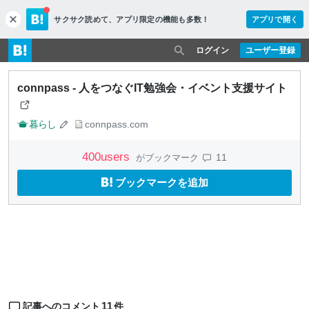
サクサク読めて、
アプリ限定の機能も多数！
アプリで開く
c
l
o
ログイン
ユーザー登録
s
e
connpass - 人をつなぐIT勉強会・イベント支援サイト
暮らし
connpass.com
400
users
11
がブックマーク
ブックマークを追加
11
記事へのコメント
件