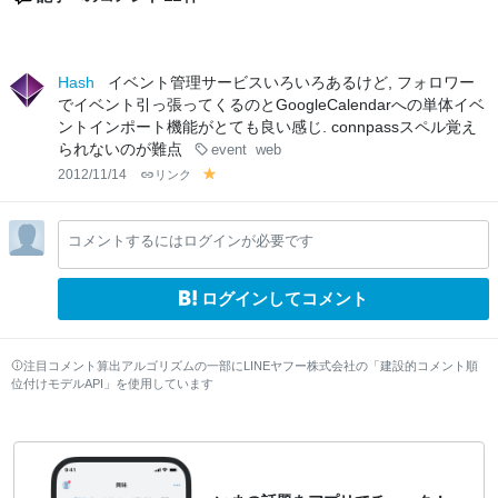
Hash
イベント管理サービスいろいろあるけど, フォロワー
でイベント引っ張ってくるのとGoogleCalendarへの単体イベ
ントインポート機能がとても良い感じ. connpassスペル覚え
られないのが難点
event
web
2012/11/14
リンク
y
el
lo
コメントするにはログインが必要です
w
ログインしてコメント
注目コメント算出アルゴリズムの一部にLINEヤフー株式会社の「建設的コメント順
位付けモデルAPI」を使用しています