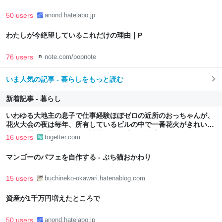
50 users
anond.hatelabo.jp
わたしが今絶望しているこれだけの理由｜P
76 users
note.com/popnote
いま人気の記事 - 暮らしをもっと読む
新着記事 - 暮らし
いわゆる大地主の息子で仕事経験ほぼゼロの近所のおっちゃんが、
花火大会の夜は毎年、所有しているビルの中で一番花火がきれいに
見える屋上を開放して、ご近所さんを呼んで酒盛りする
16 users
togetter.com
マンゴーのパフェを自作する - ぶち猫おかわり
15 users
buchineko-okawari.hatenablog.com
資産が1千万円増えたところで
50 users
anond.hatelabo.jp