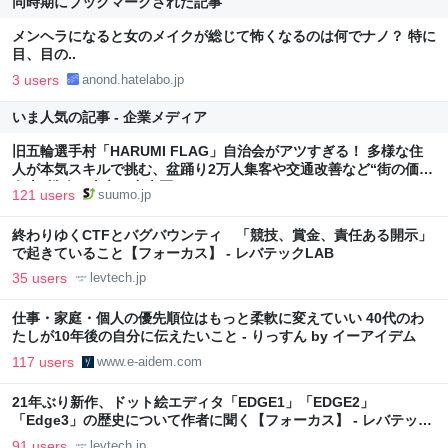
同時期にブックマークされた記事
メンヘラになると女のメイクが総じて怖くなるのは何でナノ？ 特に
目、目の..
3 users
anond.hatelabo.jp
いま人気の記事 - 企業メディア
旧五輪選手村「HARUMI FLAG」自治会がアツすぎる！ 多様な住
人が本気スキルで挑む、盆踊り2万人集客や交通改善など“街の価値
向上”戦略 東京・中央区
121 users
suumo.jp
終わりゆくCTFとバグバウンティ 「競技、賞金、責任ある開示」
で起きていること【フォーカス】 - レバテックLAB
35 users
levtech.jp
仕事・家庭・個人の優先順位はもっと柔軟に変えていい 40代のわ
たしが10年後の自分に伝えたいこと - りっすん by イーアイデム
117 users
www.e-aidem.com
21年ぶり新作、ドット絵エディタ「EDGE1」「EDGE2」
「Edge3」の歴史について作者に聞く【フォーカス】 - レバテック
LAB
91 users
levtech.jp