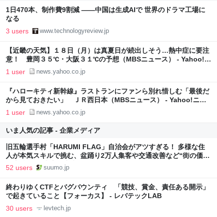
1日470本、制作費9割減 ——中国は生成AIで 世界のドラマ工場に
なる
3 users
www.technologyreview.jp
【近畿の天気】１８日（月）は真夏日が続出しそう…熱中症に要注
意！ 豊岡３５℃・大阪３１℃の予想（MBSニュース） - Yahoo!ニ
ュース
1 user
news.yahoo.co.jp
『ハローキティ新幹線』ラストランにファンら別れ惜しむ「最後だ
から見ておきたい」 ＪＲ西日本（MBSニュース） - Yahoo!ニュ
ース
1 user
news.yahoo.co.jp
いま人気の記事 - 企業メディア
旧五輪選手村「HARUMI FLAG」自治会がアツすぎる！ 多様な住
人が本気スキルで挑む、盆踊り2万人集客や交通改善など“街の価値
向上”戦略 東京・中央区
52 users
suumo.jp
終わりゆくCTFとバグバウンティ 「競技、賞金、責任ある開示」
で起きていること【フォーカス】 - レバテックLAB
30 users
levtech.jp