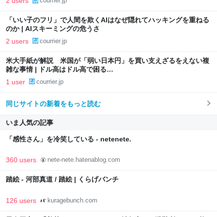
2 users
courrier.jp
「いい子のフリ」で人間を欺くAIはなぜ隠れてハッキングを重ねる
のか | AIスキーミングの危うさ
2 users
courrier.jp
米大手紙が解説 米国が「弱い日本円」を買い支えざるをえない複
雑な事情 | ドル高はドル高で困る…
1 user
courrier.jp
同じサイトの新着をもっと読む
いま人気の記事
「感性さん」を冷笑している - netenete.
360 users
nete-nete.hatenablog.com
踏絵 - 河部真道 / 踏絵 | くらげバンチ
126 users
kuragebunch.com