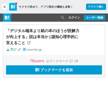
サクサク読めて、
アプリ限定の機能も多数！
アプリで開く
c
l
o
ログイン
ユーザー登録
s
e
「デジタル端末より紙の本のほうが読解力
が向上する」説は本当か | 認知心理学的に
言えること
学び
courrier.jp
78
users
19
がブックマーク
ブックマークを追加