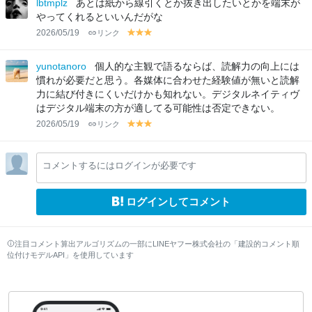
lbtmplz
あとは紙から線引くとか抜き出したいとかを端末が
w
w
w
w
w
w
w
やってくれるといいんだがな
2026/05/19
リンク
y
y
y
el
el
el
lo
lo
lo
yunotanoro
個人的な主観で語るならば、読解力の向上には
w
w
w
慣れが必要だと思う。各媒体に合わせた経験値が無いと読解
力に結び付きにくいだけかも知れない。デジタルネイティヴ
はデジタル端末の方が適してる可能性は否定できない。
2026/05/19
リンク
y
y
y
el
el
el
lo
lo
lo
コメントするにはログインが必要です
w
w
w
ログインしてコメント
注目コメント算出アルゴリズムの一部にLINEヤフー株式会社の「建設的コメント順
位付けモデルAPI」を使用しています