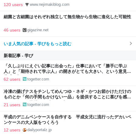
120 users
www.nejimakiblog.com
細菌と古細菌はそれぞれ独立して無生物から生物に進化した可能性
46 users
gigazine.net
いま人気の記事 - 学びをもっと読む
新着記事 - 学び
「久しぶりにえぐい記事に出会った」仕事において「勝手に学ぶ
人」と「期待されて学ぶ人」の開きがとても大きい、という意見に
共感が集まる
62 users
togetter.com
冷凍の揚げナスをチンしてめんつゆ・ネギ・かつお節かけただけの
ものとか「何の手間もかけない一品」を提供することに喜びを感じ
る…こういう簡単レシピもっと知りたい
21 users
togetter.com
平成のデニムペンケースを自作する 平成女児に流行ったデカいペ
ンケースの大人版をつくろう
12 users
dailyportalz.jp