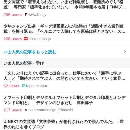
男女同室で「着替えられない」いまだ雑魚寝も…避難所めぐり“格
差” 専門家「標準化されていない」 令和8年熊本地震｜FNNプラ
イムオンライン
266 users
www.fnn.jp
少年ジャンプ出身・ギャグ漫画家2人が当時の「過酷すぎる週刊連
載」を振り返る。「ヘルニアで入院しても原稿は落とさない」スト
イックな舞台裏 | 日刊SPA!
208 users
nikkan-spa.jp
いま人気の記事をもっと読む
いま人気の記事 - 学び
「久しぶりにえぐい記事に出会った」仕事において「勝手に学ぶ
人」と「期待されて学ぶ人」の開きがとても大きい、という意見に
共感が集まる
62 users
togetter.com
オフセット印刷とデジタルオフセット印刷とデジタル印刷とオンデ
マンド印刷と。｜デザインのひきだし 津田淳子
217 users
note.com/design_hikidashi
U-NEXTの文芸誌『文学茶釜』が創刊されたので読んでみた。 - 世
界のねじを巻くブログ