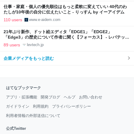
仕事・家庭・個人の優先順位はもっと柔軟に変えていい 40代のわ
たしが10年後の自分に伝えたいこと - りっすん by イーアイデム
110 users
www.e-aidem.com
21年ぶり新作、ドット絵エディタ「EDGE1」「EDGE2」
「Edge3」の歴史について作者に聞く【フォーカス】 - レバテック
LAB
89 users
levtech.jp
企業メディアをもっと読む
はてなブックマーク
アプリ・拡張機能
開発ブログ
ヘルプ
お問い合わせ
ガイドライン
利用規約
プライバシーポリシー
利用者情報の外部送信について
公式Twitter