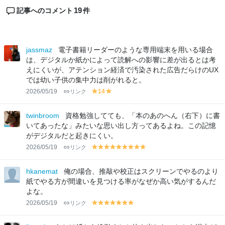
19
記事へのコメント
件
jassmaz
電子書籍リーダーのような専用端末を用いる場合
は、デジタルか紙かによって読解への影響に差が出るとは考
えにくいが、アテンション経済で汚染された広告だらけのUX
では幼い子供の集中力は削がれると。
2026/05/19
リンク
14
y
y
el
el
lo
lo
twinbroom
資格勉強してても、「本のあのへん（右下）に書
w
w
いてあったな」みたいな思い出し方ってあるよね。この記憶
がデジタルだと起きにくい。
2026/05/19
リンク
y
y
y
y
y
y
y
y
y
el
el
el
el
el
el
el
el
el
lo
lo
lo
lo
lo
lo
lo
lo
lo
hkanemat
俺の場合、推敲や校正はスクリーンでやるのより
w
w
w
w
w
w
w
w
w
紙でやる方が間違いを見つける率がなぜか高い気がするんだ
よな。
2026/05/19
リンク
y
y
y
y
y
y
y
el
el
el
el
el
el
el
lo
lo
lo
lo
lo
lo
lo