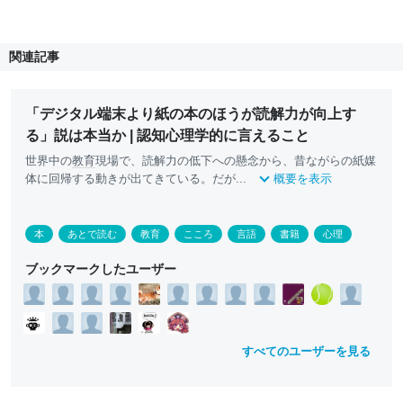
関連記事
「デジタル端末より紙の本のほうが読解力が向上す
る」説は本当か | 認知心理学的に言えること
世界中の
教育
現場で、読解力の低下への懸念から、昔ながらの紙媒
体に回帰する動きが出てきている。だが...
概要を表示
本
あとで読む
教育
こころ
言語
書籍
心理
ブックマークしたユーザー
すべてのユーザーを見る