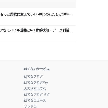
もっと柔軟に変えていい 40代のわたしが10年後
ん by イーアイデム
 〜 セキュアなモバイル基盤とIoT脅威検知・データ利活用
usiness Engineers' Blog
はてなのサービス
はてなブログ
はてなブログPro
人力検索はてな
はてなブログ タグ
はてなニュース
ソレドコ