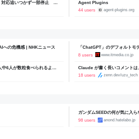
 対応追いつかず一部停止
Agent Plugins
44 users
agent-plugins.org
Iへの危機感 | NHKニュース
「ChatGPT」のデフォルトモデ
「Luna」でテキストチャット
8 users
www.itmedia.co.jp
人中6人が数粒食べられるよう
Claude が書く長いコメント
18 users
zenn.dev/uzu_tech
ガンダムSEEDの何が気に入
98 users
anond.hatelabo.jp