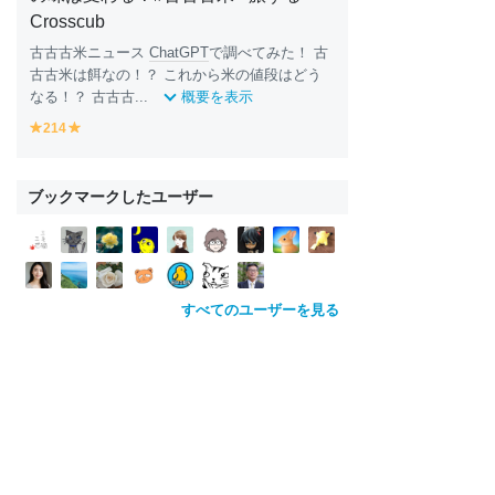
Crosscub
古古古米ニュース
ChatGPT
で調べてみた！ 古
古古米は餌なの！？ これから米の値段はどう
なる！？ 古古古...
概要を表示
214
y
y
e
e
ll
ll
o
o
ブックマークしたユーザー
w
w
すべてのユーザーを見る