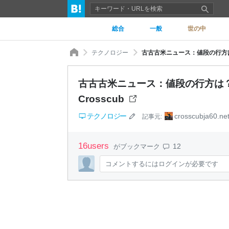
総合
一般
世の中
テクノロジー
古古古米ニュース：値段の行方は？
古古古米ニュース：値段の行方は？
Crosscub
テクノロジー
crosscubja60.ne
記事元:
16
users
12
がブックマーク
コメントするにはログインが必要です