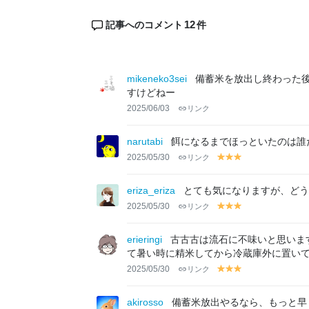
12
記事へのコメント
件
mikeneko3sei
備蓄米を放出し終わった
すけどねー
2025/06/03
リンク
narutabi
2025/05/30
リンク
y
y
y
el
el
el
lo
lo
lo
eriza_eriza
とても気になりますが、どう
w
w
w
2025/05/30
リンク
y
y
y
el
el
el
lo
lo
lo
erieringi
古古古は流石に不味いと思いま
w
w
w
て暑い時に精米してから冷蔵庫外に置い
2025/05/30
リンク
y
y
y
el
el
el
lo
lo
lo
akirosso
備蓄米放出やるなら、もっと早