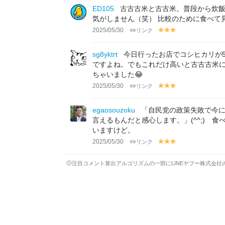
lo
lo
lo
ED105
古古古米と古古米。普段から炊
w
w
w
気がしません（笑） 比較のために食べて
2025/05/30
リンク
y
y
y
el
el
el
lo
lo
lo
sg8yktrt
今日行ったお店でコシヒカリが5
w
w
w
ですよね。でもこれだけ高いと古古古米
ちゃいました😂
2025/05/30
リンク
y
y
y
el
el
el
lo
lo
lo
egaosouzoku
「自民党の政策失敗で今
w
w
w
言えるもんだと感心します。」(^^;) 
いますけど。
2025/05/30
リンク
y
y
y
el
el
el
lo
lo
lo
注目コメント算出アルゴリズムの一部にLINEヤフー株式会社
w
w
w