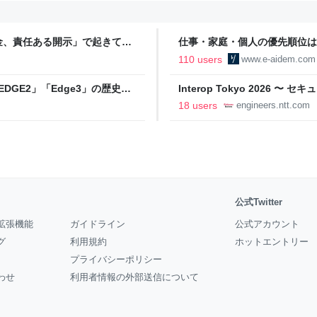
金、責任ある開示」で起きてい
仕事・家庭・個人の優先順位は
の自分に伝えたいこと - りっす
110 users
www.e-aidem.com
DGE2」「Edge3」の歴史に
Interop Tokyo 2026
AB
への取り組み 〜 - NTT docomo B
18 users
engineers.ntt.com
公式Twitter
拡張機能
ガイドライン
公式アカウント
グ
利用規約
ホットエントリー
プライバシーポリシー
わせ
利用者情報の外部送信について