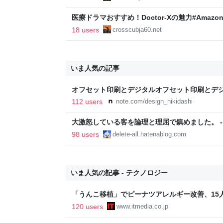
医療ドラマおすすめ！Doctor-Xの魅力#AmazonPr
18 users
crosscubja60.net
いま人気の記事
オフセット印刷とデジタルオフセット印刷とデ
と。｜デザインのひきだし 津田淳子
112 users
note.com/design_hikidashi
大激怒している客を論理と理屈で鎮めました。 - Everyt
Dreamed
98 users
delete-all.hatenablog.com
いま人気の記事 - テクノロジー
「うんこ移植」でピーナツアレルギー改善、15
に ヒトの実証は初 Science系列誌掲載
120 users
www.itmedia.co.jp