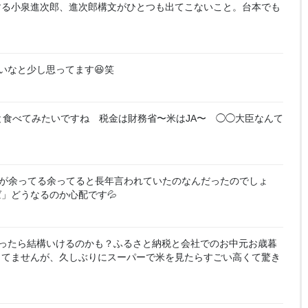
する小泉進次郎、進次郎構文がひとつも出てこないこと。台本でも
いなと少し思ってます😆笑
と食べてみたいですね 税金は財務省〜米はJA〜 ◯◯大臣なんて
が余ってる余ってると長年言われていたのなんだったのでしょ
」どうなるのか心配です💦
ったら結構いけるのかも？ふるさと納税と会社でのお中元お歳暮
ってませんが、久しぶりにスーパーで米を見たらすごい高くて驚き