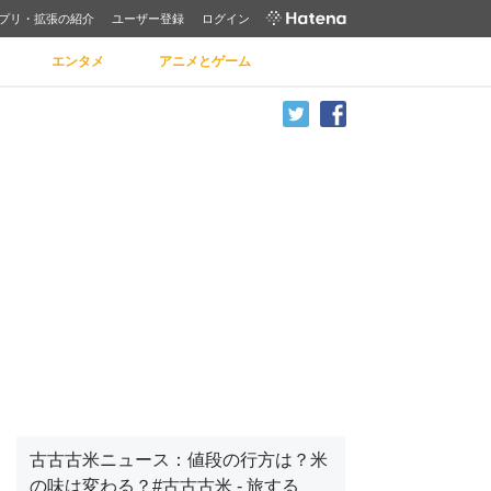
プリ・拡張の紹介
ユーザー登録
ログイン
エンタメ
アニメとゲーム
古古古米ニュース：値段の行方は？米
の味は変わる？#古古古米 - 旅する