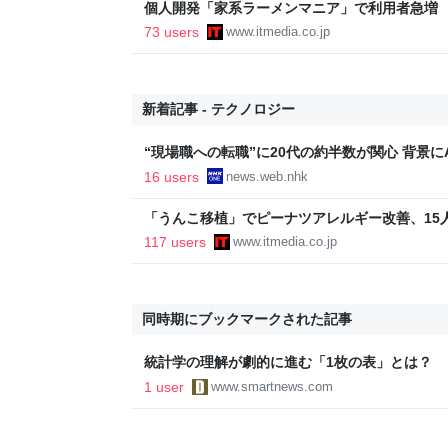
個人開発「家系ラーメンマニア」で利用者急増
「より信頼していただけるアプリに」
73 users
www.itmedia.co.jp
新着記事 - テクノロジー
“現場職への転職”に20代の約半数が関心 背景にA
16 users
news.web.nhk
「うんこ移植」でピーナツアレルギー改善、15
に ヒトの実証は初 Science系列誌掲載
117 users
www.itmedia.co.jp
同時期にブックマークされた記事
統計学の理解が劇的に進む「1枚の表」とは？
1 user
www.smartnews.com