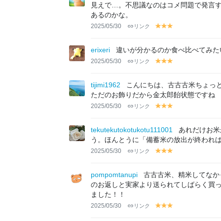
w
w
w
見えで…。不思議なのはコメ問題で発言
あるのかな。
2025/05/30
リンク
y
y
y
el
el
el
lo
lo
lo
erixeri
違いが分かるのか食べ比べてみた
w
w
w
2025/05/30
リンク
y
y
y
el
el
el
lo
lo
lo
tijimi1962
こんにちは、古古古米ちょっ
w
w
w
ただのお飾りだから金太郎飴状態ですね
2025/05/30
リンク
y
y
y
el
el
el
lo
lo
lo
tekutekutokotukotu111001
あれだけお米
w
w
w
う。ほんとうに「備蓄米の放出が終われば
2025/05/30
リンク
y
y
y
el
el
el
lo
lo
lo
pompomtanupi
古古古米、精米してなか
w
w
w
のお返しと実家より送られてしばらく買
ました！！
2025/05/30
リンク
y
y
y
el
el
el