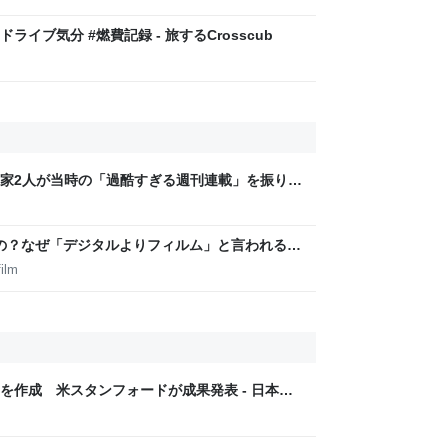
イブ気分 #燃費記録 - 旅するCrosscub
家2人が当時の「過酷すぎる週刊連載」を振り返
稿は落とさない」ストイックな舞台裏 | 日刊
いの？なぜ「デジタルよりフィルム」と言われるの
ilm
を作成 米スタンフォードが成果発表 - 日本経