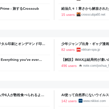
ime - 旅するCrosscub
給油久々！寒さから解放されたドラ
15 users
crosscubja60.net
ジタル印刷とオンデマンド印刷
少年ジャンプ出身・ギャグ漫画
る。「ヘルニアで入院しても原
82 users
nikkan-spa.jp
SPA!
hing you've ever
【解説】IMAXは結局何が凄
か？｜Joshua Connolly
496 users
note.com/joshua_f
人中6人が数粒食べられるよう
AI使って自然界にないウイルス
済新聞
142 users
www.nikkei.com