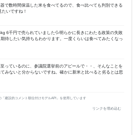
飯器で数時間保温した米を食べてるので、食べ比べても判別できる
見たいですね！
kg 6千円で売られていました💦明らかに長きにわたる政策の失敗
に期待したい気持ちもわかります。一度くらいは食べてみたくなっ
に至っているのに、参議院選挙前のアピールで・・、そんなことを
食べてみないと分からないですね。確かに新米と比べると劣るとは思
の「建設的コメント順位付けモデルAPI」を使用しています
リンクを埋め込む