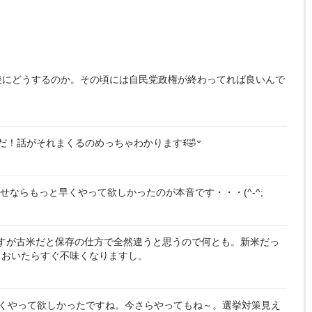
後にどうするのか。その頃には自民党政権が終わってれば良いんで
餌になるまでほっといたのは誰だ！話がそれまくるのめっちゃわかりますꉂ🤣𐤔
せならもっと早くやって欲しかったのが本音です・・・(^-^;
すが古米だと保存の仕方で全然違うと思うので何とも。新米だっ
ておいたらすぐ不味くなりますし。
くやって欲しかったですね。今さらやってもね～。選挙対策見え