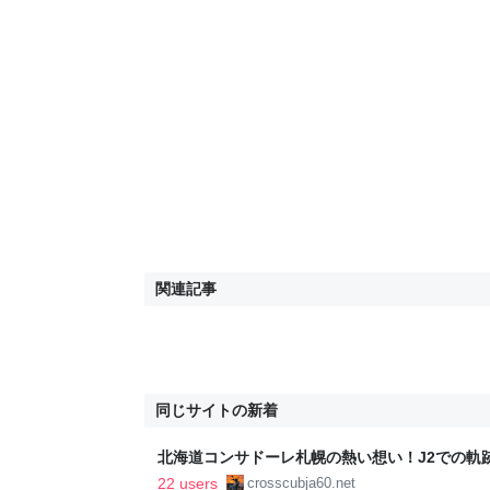
関連記事
同じサイトの新着
北海道コンサドーレ札幌の熱い想い！J2での軌跡
Crosscub
22 users
crosscubja60.net