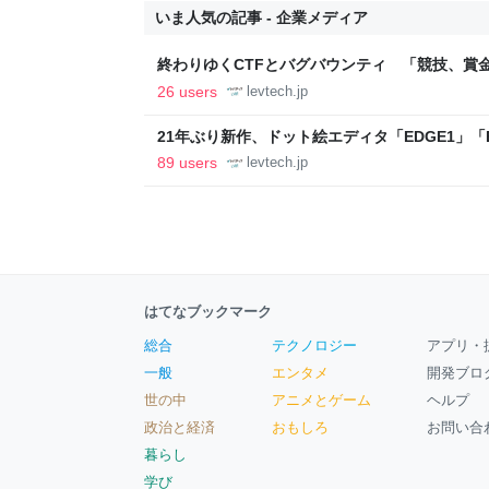
いま人気の記事 - 企業メディア
終わりゆくCTFとバグバウンティ 「競技、賞
ること【フォーカス】 - レバテックLAB
26 users
levtech.jp
21年ぶり新作、ドット絵エディタ「EDGE1」「E
ついて作者に聞く【フォーカス】 - レバテックL
89 users
levtech.jp
はてなブックマーク
総合
テクノロジー
アプリ・
一般
エンタメ
開発ブロ
世の中
アニメとゲーム
ヘルプ
政治と経済
おもしろ
お問い合
暮らし
学び