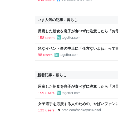
いま人気の記事 - 暮らし
用意した朝食を息子が食べずに注意したら「お
たくない」と…「まずいなら食べなくていい。
158 users
togetter.com
い。お金は渡す」と言った話が議論に
急なイベント事の中止に「仕方ないよね」って
ちゃ羨ましい…遠征だと『キャンセルできない
98 users
togetter.com
どうしても先に来る
新着記事 - 暮らし
用意した朝食を息子が食べずに注意したら「お
たくない」と…「まずいなら食べなくていい。
159 users
togetter.com
い。お金は渡す」と言った話が議論に
女子選手を応援する人のための、やばいファン
OSAKA YURU KOSAL:TETSUYA KITAMOTO
133 users
note.com/osakayurukosal