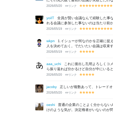
にその先入観で最初の会議が失敗したの
2026/05/20
リンク
y
y
y
y
y
y
y
y
y
y
el
el
el
el
el
el
el
el
el
el
el
lo
lo
lo
lo
lo
lo
lo
lo
lo
lo
lo
yoiIT
全員が賢い会議なんて経験した事
w
w
w
w
w
w
w
w
w
w
w
れる会議に参加した事ないのは当たり前
2026/05/19
リンク
y
y
y
y
y
y
y
y
y
y
el
el
el
el
el
el
el
el
el
el
el
lo
lo
lo
lo
lo
lo
lo
lo
lo
lo
lo
wkpn
1.イシューが何なのかを正確に捉
w
w
w
w
w
w
w
w
w
w
w
人を決めておく。でだいたい会議は収束
2026/05/19
リンク
y
y
y
y
y
el
el
el
el
el
lo
lo
lo
lo
lo
aaa_uchi
これに後出し孔明よろしくコ
w
w
w
w
w
ら振り返れば分かるけど自分が中にいる
2026/05/20
リンク
y
y
y
y
y
el
el
el
el
el
lo
lo
lo
lo
lo
jacoby
正しいが複数あって、トレードオ
w
w
w
w
w
2026/05/20
リンク
y
y
y
y
y
el
el
el
el
el
lo
lo
lo
lo
lo
oeshi
普通の企業のことよく分からない
w
w
w
w
w
けのような気が。決定権者がいないのが