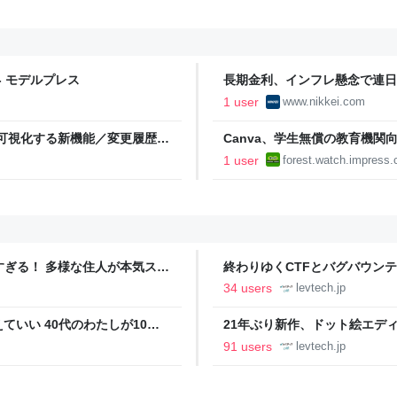
- モデルプレス
長期金利、インフレ懸念で連日
経済新聞
1 user
www.nikkei.com
場所を可視化する新機能／変更履歴に
Canva、学生無償の教育機関
関）」を提供開始／ビジュアル
1 user
forest.watch.impress.
合プラットフォーム
ツすぎる！ 多様な住人が本気スキ
終わりゆくCTFとバグバウン
の価値向上”戦略 東京・中央
ること【フォーカス】 - レバテ
34 users
levtech.jp
いい 40代のわたしが10年
21年ぶり新作、ドット絵エディタ
イデム
ついて作者に聞く【フォーカス】
91 users
levtech.jp