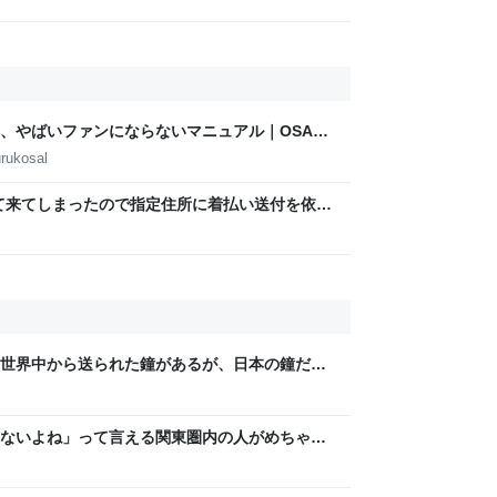
憩したりできるのがターン制の良さじゃないで
て欲しい→「既出だと思うがここはオクトパスト
)」
、やばいファンにならないマニュアル｜OSAKA
AMOTO
rukosal
て来てしまったので指定住所に着払い送付を依頼
の電子機器は運送会社が取扱わず、諦めて下さ
世界中から送られた鐘があるが、日本の鐘だけ
った「大きくないと好きな男を焼けないから、
ないよね」って言える関東圏内の人がめちゃく
ンセルできない飛行機代とホテル代』の怒りが