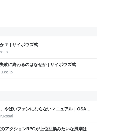
か？ | サイボウズ式
co.jp
が失敗に終わるのはなぜか | サイボウズ式
u.co.jp
、やばいファンにならないマニュアル｜OSAKA
AMOTO
rukosal
在のアクションRPGが上位互換みたいな風潮は異
にはターン制の良さがあると思ってます 一手をじ