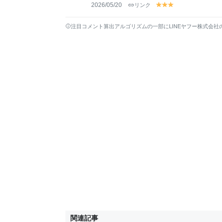
2026/05/20
リンク
y
y
y
el
el
el
lo
lo
lo
注目コメント算出アルゴリズムの一部にLINEヤフー株式会社
w
w
w
関連記事