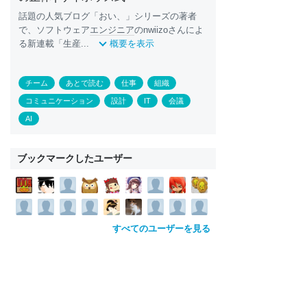
話題の人気ブログ「おい、」シリーズの著者
で、ソフトウェア
エンジニア
のnwiizoさんによ
る新連載「生産...
概要を表示
チーム
あとで読む
仕事
組織
コミュニケーション
設計
IT
会議
AI
ブックマークしたユーザー
すべてのユーザーを見る