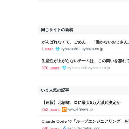
同じサイトの新着
がんばれなくて、ごめん──「働かないおじさん
えない事情 | サイボウズ式
1 user
cybozushiki.cybozu.co.jp
生産性が上がらないチームは、この問いを忘れてい
370 users
cybozushiki.cybozu.co.jp
いま人気の記事
【速報】北朝鮮、ロに最大5万人派兵決定か
253 users
www.47news.jp
Claude Code で「ループエンジニアリング
240 users
zenn.dev/tetsu_don