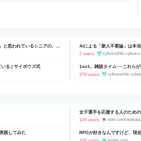
」と思われているシニアの、言
AIによる「新人不要論」は本当
2 users
cybozushiki.cybozu.
る | サイボウズ式
1on1、雑談タイム──これら
376 users
cybozushiki.cyboz
女子選手を応援する人のための
YURU KOSAL:TETSUYA KIT
129 users
note.com/osakayu
」を実践してみた
RPGが好きなんですけど、現
を唱えたくて、ターン制RPG
105 users
posfie.com