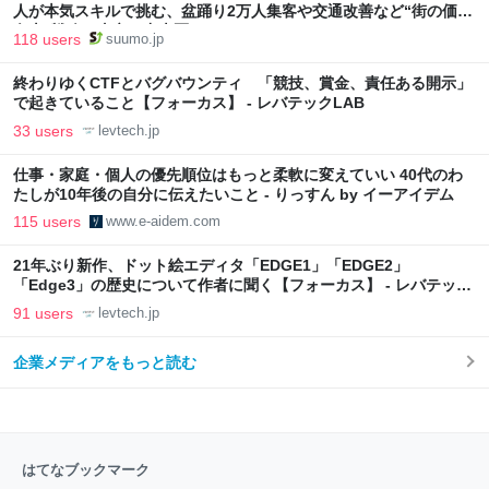
人が本気スキルで挑む、盆踊り2万人集客や交通改善など“街の価値
向上”戦略 東京・中央区
118 users
suumo.jp
終わりゆくCTFとバグバウンティ 「競技、賞金、責任ある開示」
で起きていること【フォーカス】 - レバテックLAB
33 users
levtech.jp
仕事・家庭・個人の優先順位はもっと柔軟に変えていい 40代のわ
たしが10年後の自分に伝えたいこと - りっすん by イーアイデム
115 users
www.e-aidem.com
21年ぶり新作、ドット絵エディタ「EDGE1」「EDGE2」
「Edge3」の歴史について作者に聞く【フォーカス】 - レバテック
LAB
91 users
levtech.jp
企業メディアをもっと読む
はてなブックマーク