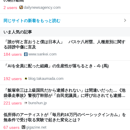
の制作動画
2 users
dailynewsagency.com
同じサイトの新着をもっと読む
いま人気の記事
「誰が何と言おうと僕は日本人」 バスケ八村塁、人種差別に関す
る誹謗中傷に言及
184 users
www.sankei.com
「AIを全員に配った組織」の生産性が落ちるとき - 🐴 (馬)
192 users
blog.takaumada.com
「飯塚幸三は上級国民だから逮捕されない」は間違いだった…《池
袋暴走事故》警視庁幹部が「自民党議員」に呼び出されても逮捕を
見送った理由 | 文春オンライン
221 users
bunshun.jp
低所得のアーティストが「毎月約16万円のベーシックインカム」を
無条件で受け取る実験で起きた変化とは？
67 users
gigazine.net