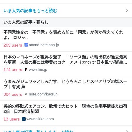
いま人気の記事をもっと読む
いま人気の記事 - 暮らし
不同意性交の「不同意」を責める前に「同意」が何か教えてくれ
よ。 ロジッ..
209 users
anond.hatelabo.jp
日本のマヨネーズが世界を魅了 「ソース類」の輸出額が過去最高
を更新 人気の裏には卵黄のコク アメリカでは“日本風”が誕生｜
FNNプライムオンライン
174 users
www.fnn.jp
うまみがジュワッとしみだす、とうもろこしとスペアリブの塩スー
プ｜有賀 薫
304 users
note.com/kaorun
美的の移動式エアコン、欧州で大ヒット 現地の住宅事情捉え出荷
2倍 - 日本経済新聞
13 users
www.nikkei.com