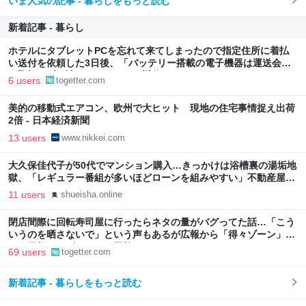
いま人気の記事 - 暮らしをもっと読む
新着記事 - 暮らし
ホテルにタブレットPCを忘れて来てしまったので指定住所に着払
い送付を依頼した3日後、「バッテリー搭載の電子機器は運送会社
が取扱わず、諦めて下さい」と返信がきた
6 users
togetter.com
美的の移動式エアコン、欧州で大ヒット 現地の住宅事情捉え出荷
2倍 - 日本経済新聞
13 users
www.nikkei.com
大久保佳代子が50代でマンション購入…きっかけは浴槽裏の湯垢地
獄、「レギュラー番組が多いほどローンを組みやすい」不動産屋に
言われた“芸能人ならではの事情” | 集英社オンライン
11 users
shueisha.online
閉店間際に回転寿司屋に行ったらネタの量がバグってた話…「こう
いうのを晒さないで」という声もあるが広報から「得々ゾーン」と
いう正規サービスだとの回答も
69 users
togetter.com
新着記事 - 暮らしをもっと読む