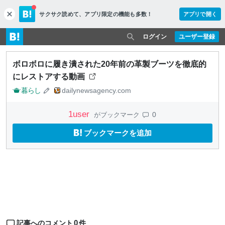
サクサク読めて、
アプリ限定の機能も多数！
アプリで開く
c
l
o
ログイン
ユーザー登録
s
e
ボロボロに履き潰された20年前の革製ブーツを徹底的
にレストアする動画
暮らし
dailynewsagency.com
1
user
0
がブックマーク
ブックマークを追加
0
記事へのコメント
件