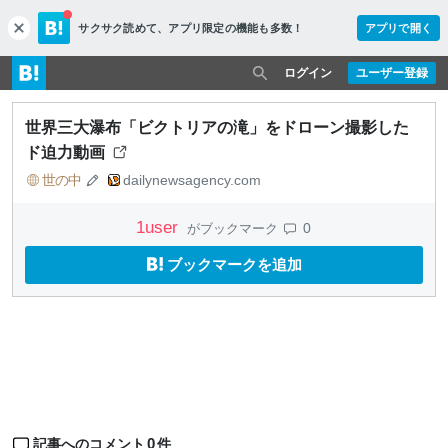
サクサク読めて、
アプリ限定の機能も多数！
アプリで開く
c
l
o
ログイン
ユーザー登録
s
e
世界三大瀑布「ビクトリアの滝」をドローン撮影した
ド迫力動画
世の中
dailynewsagency.com
1
user
0
がブックマーク
ブックマークを追加
0
記事へのコメント
件