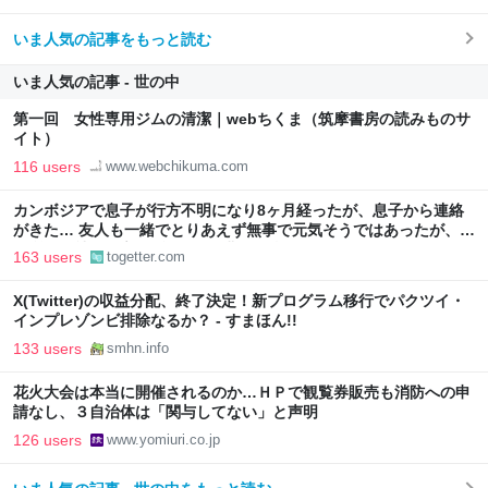
いま人気の記事をもっと読む
いま人気の記事 - 世の中
第一回 女性専用ジムの清潔｜webちくま（筑摩書房の読みものサ
イト）
116 users
www.webchikuma.com
カンボジアで息子が行方不明になり8ヶ月経ったが、息子から連絡
がきた… 友人も一緒でとりあえず無事で元気そうではあったが、居
場所や会社名も言えず、帰国も難しい状況のよう
163 users
togetter.com
X(Twitter)の収益分配、終了決定！新プログラム移行でパクツイ・
インプレゾンビ排除なるか？ - すまほん!!
133 users
smhn.info
花火大会は本当に開催されるのか…ＨＰで観覧券販売も消防への申
請なし、３自治体は「関与してない」と声明
126 users
www.yomiuri.co.jp