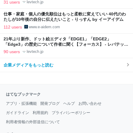
31 users
levtech.jp
仕事・家庭・個人の優先順位はもっと柔軟に変えていい 40代のわ
たしが10年後の自分に伝えたいこと - りっすん by イーアイデム
112 users
www.e-aidem.com
21年ぶり新作、ドット絵エディタ「EDGE1」「EDGE2」
「Edge3」の歴史について作者に聞く【フォーカス】 - レバテック
LAB
90 users
levtech.jp
企業メディアをもっと読む
はてなブックマーク
アプリ・拡張機能
開発ブログ
ヘルプ
お問い合わせ
ガイドライン
利用規約
プライバシーポリシー
利用者情報の外部送信について