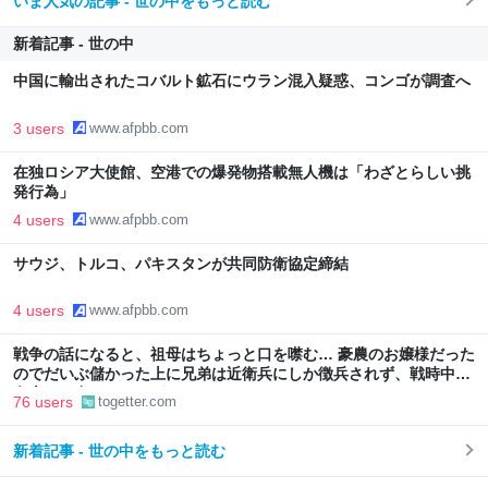
いま人気の記事 - 世の中をもっと読む
新着記事 - 世の中
中国に輸出されたコバルト鉱石にウラン混入疑惑、コンゴが調査へ
3 users
www.afpbb.com
在独ロシア大使館、空港での爆発物搭載無人機は「わざとらしい挑
発行為」
4 users
www.afpbb.com
サウジ、トルコ、パキスタンが共同防衛協定締結
4 users
www.afpbb.com
戦争の話になると、祖母はちょっと口を噤む… 豪農のお嬢様だった
のでだいぶ儲かった上に兄弟は近衛兵にしか徴兵されず、戦時中も
白米しか食べたことがなかった
76 users
togetter.com
新着記事 - 世の中をもっと読む