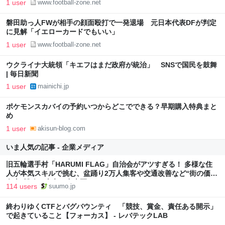
1 user
www.football-zone.net
磐田助っ人FWが相手の顔面殴打で一発退場 元日本代表DFが判定
に見解「イエローカードでもいい」
1 user
www.football-zone.net
ウクライナ大統領「キエフはまだ政府が統治」 SNSで国民を鼓舞
| 毎日新聞
1 user
mainichi.jp
ポケモンスカバイの予約いつからどこでできる？早期購入特典まと
め
1 user
akisun-blog.com
いま人気の記事 - 企業メディア
旧五輪選手村「HARUMI FLAG」自治会がアツすぎる！ 多様な住
人が本気スキルで挑む、盆踊り2万人集客や交通改善など“街の価値
向上”戦略 東京・中央区
114 users
suumo.jp
終わりゆくCTFとバグバウンティ 「競技、賞金、責任ある開示」
で起きていること【フォーカス】 - レバテックLAB