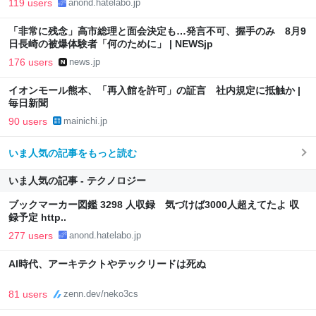
119 users
anond.hatelabo.jp
「非常に残念」高市総理と面会決定も…発言不可、握手のみ 8月9
日長崎の被爆体験者「何のために」 | NEWSjp
176 users
news.jp
イオンモール熊本、「再入館を許可」の証言 社内規定に抵触か |
毎日新聞
90 users
mainichi.jp
いま人気の記事をもっと読む
いま人気の記事 - テクノロジー
ブックマーカー図鑑 3298 人収録 気づけば3000人超えてたよ 収
録予定 http..
277 users
anond.hatelabo.jp
AI時代、アーキテクトやテックリードは死ぬ
81 users
zenn.dev/neko3cs