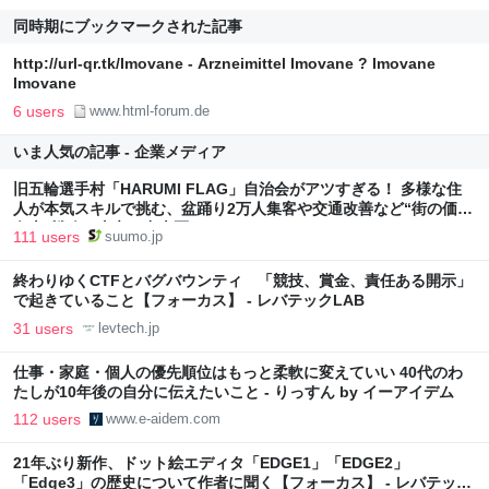
同時期にブックマークされた記事
http://url-qr.tk/Imovane - Arzneimittel Imovane ? Imovane
Imovane
6 users
www.html-forum.de
いま人気の記事 - 企業メディア
旧五輪選手村「HARUMI FLAG」自治会がアツすぎる！ 多様な住
人が本気スキルで挑む、盆踊り2万人集客や交通改善など“街の価値
向上”戦略 東京・中央区
111 users
suumo.jp
終わりゆくCTFとバグバウンティ 「競技、賞金、責任ある開示」
で起きていること【フォーカス】 - レバテックLAB
31 users
levtech.jp
仕事・家庭・個人の優先順位はもっと柔軟に変えていい 40代のわ
たしが10年後の自分に伝えたいこと - りっすん by イーアイデム
112 users
www.e-aidem.com
21年ぶり新作、ドット絵エディタ「EDGE1」「EDGE2」
「Edge3」の歴史について作者に聞く【フォーカス】 - レバテック