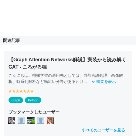
関連記事
【Graph Attention Networks解説】実装から読み解く
GAT - ころがる狸
こんにちは。
機械学習
の適用先としては、自然言語処理、画像解
析、時系列解析など幅広い分野があるわけ...
概要を表示
y
y
y
y
y
y
y
e
e
e
e
e
e
e
graph
Python
ll
ll
ll
ll
ll
ll
ll
o
o
o
o
o
o
o
ブックマークしたユーザー
w
w
w
w
w
w
w
すべてのユーザーを見る