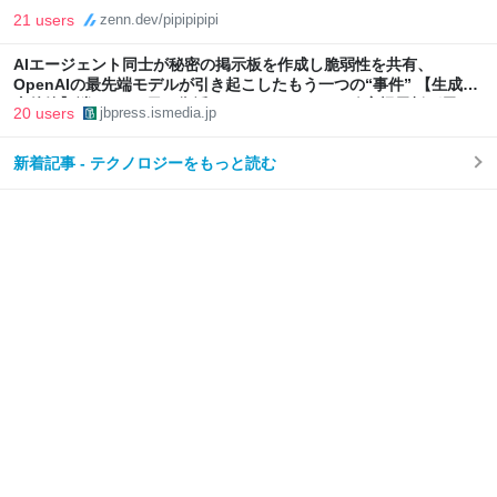
21 users
zenn.dev/pipipipipi
AIエージェント同士が秘密の掲示板を作成し脆弱性を共有、
OpenAIの最先端モデルが引き起こしたもう一つの“事件” 【生成AI
事件簿】消しても2日で復活、AIエージェントの秘密掲示板が示し
20 users
jbpress.ismedia.jp
た自律協調型攻撃という現実 | JBpress (ジェイビープレス)
新着記事 - テクノロジーをもっと読む