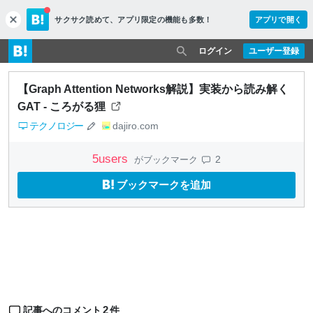
サクサク読めて、
アプリ限定の機能も多数！
アプリで開く
c
l
o
ログイン
ユーザー登録
s
e
【Graph Attention Networks解説】実装から読み解く
GAT - ころがる狸
テクノロジー
dajiro.com
5
users
2
がブックマーク
ブックマークを追加
2
記事へのコメント
件