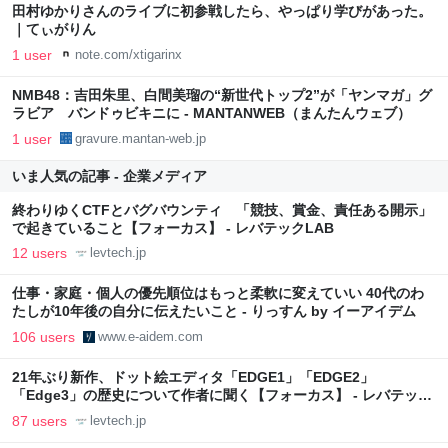
田村ゆかりさんのライブに初参戦したら、やっぱり学びがあった。
｜てぃがりん
1 user
note.com/xtigarinx
NMB48：吉田朱里、白間美瑠の“新世代トップ2”が「ヤンマガ」グ
ラビア バンドゥビキニに - MANTANWEB（まんたんウェブ）
1 user
gravure.mantan-web.jp
いま人気の記事 - 企業メディア
終わりゆくCTFとバグバウンティ 「競技、賞金、責任ある開示」
で起きていること【フォーカス】 - レバテックLAB
12 users
levtech.jp
仕事・家庭・個人の優先順位はもっと柔軟に変えていい 40代のわ
たしが10年後の自分に伝えたいこと - りっすん by イーアイデム
106 users
www.e-aidem.com
21年ぶり新作、ドット絵エディタ「EDGE1」「EDGE2」
「Edge3」の歴史について作者に聞く【フォーカス】 - レバテック
LAB
87 users
levtech.jp