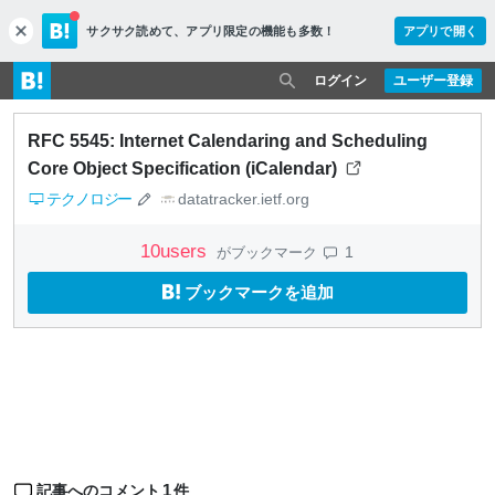
サクサク読めて、
アプリ限定の機能も多数！
アプリで開く
c
l
o
ログイン
ユーザー登録
s
e
RFC 5545: Internet Calendaring and Scheduling
Core Object Specification (iCalendar)
テクノロジー
datatracker.ietf.org
10
users
1
がブックマーク
ブックマークを追加
1
記事へのコメント
件