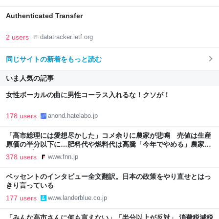
Authenticated Transfer
2 users
datatracker.ietf.org
同じサイトの新着をもっと読む
いま人気の記事
女性ボーカルの曲に男性コーラス入れるな！クソが！
178 users
anond.hatelabo.jp
「高市総理には愛想尽かした」コメ余りに農家が悲鳴 売値は生産
原価の半分以下に…肥料代や燃料代は高騰「今年でやめる」農家も
｜FNNプライムオンライン
378 users
www.fnn.jp
ベッセントのインタビュー全文翻訳。日本の政策をやり直せとはっ
きり言っている
177 users
www.landerblue.co.jp
「みんな高市さんに何も言えない」「半分以上が反対」 消費税減税