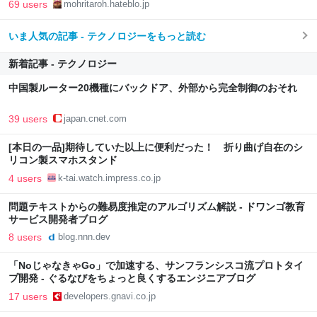
69 users
mohritaroh.hateblo.jp
いま人気の記事 - テクノロジーをもっと読む
新着記事 - テクノロジー
中国製ルーター20機種にバックドア、外部から完全制御のおそれ
39 users
japan.cnet.com
[本日の一品]期待していた以上に便利だった！ 折り曲げ自在のシ
リコン製スマホスタンド
4 users
k-tai.watch.impress.co.jp
問題テキストからの難易度推定のアルゴリズム解説 - ドワンゴ教育
サービス開発者ブログ
8 users
blog.nnn.dev
「NoじゃなきゃGo」で加速する、サンフランシスコ流プロトタイ
プ開発 - ぐるなびをちょっと良くするエンジニアブログ
17 users
developers.gnavi.co.jp