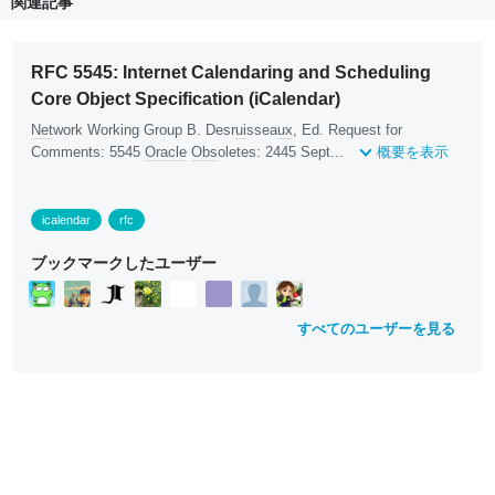
関連記事
RFC 5545: Internet Calendaring and Scheduling
Core Object Specification (iCalendar)
Net
work Working Group B. Desr
ui
ssea
ux
, Ed. Request for
Comments: 5545
Oracle
Obs
oletes: 2445 Sept...
概要を表示
icalendar
rfc
ブックマークしたユーザー
すべてのユーザーを見る