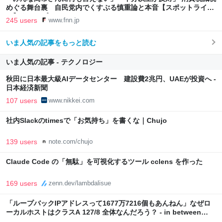
めぐる舞台裏 自民党内でくすぶる慎重論と本音【スポットライ
ト】｜FNNプライムオンライン
245 users
www.fnn.jp
いま人気の記事をもっと読む
いま人気の記事 - テクノロジー
秋田に日本最大級AIデータセンター 建設費2兆円、UAEが投資へ -
日本経済新聞
107 users
www.nikkei.com
社内Slackのtimesで「お気持ち」を書くな｜Chujo
139 users
note.com/chujo
Claude Code の「無駄」を可視化するツール cclens を作った
169 users
zenn.dev/lambdalisue
「ループバックIPアドレスって1677万7216個もあんねん」なぜロ
ーカルホストはクラスA 127/8 全体なんだろう？ - in between
days