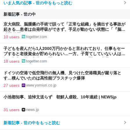
いま人気の記事 - 世の中をもっと読む
新着記事 - 世の中
京大病院、脳腫瘍の手術で誤って「正常な組織」を摘出する事故が
起きる…患者は自発呼吸ができず、手足が動かない状態に「『脳外
科医 竹田くん』かよ」
10 users
togetter.com
子どもを産んだら1人2000万円かかると言われており、仕事もセー
ブすると老後資金が貯められない…一方、子育てしていない人は潤
沢な資金で悠々老後だと歪んでいるのでは？→様々な意見
18 users
togetter.com
ドイツの空港で低空飛行の無人機、見つけた空港職員が蹴り落と
す…積んでいたのは高性能プラスチック爆弾
27 users
www.yomiuri.co.jp
小池都知事、追悼文送らず 朝鮮人虐殺、10年連続 | NEWSjp
31 users
news.jp
新着記事 - 世の中をもっと読む