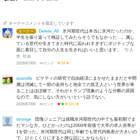
オーナーコメントを固定しています
Delete_All
氷河期世代は本当に氷河だったのか、
オーナー
半生を振り返って検証してみたらそうでもなかった…。属し
ている世代や生きてきた時代に囚われすぎずにポジティブな
面に着目して自分の人生を生きればいいと思います。
人
生
社会
2026/07/09
リンク
18
y
y
el
el
lo
lo
quandle
ピケティの研究で自由経済にまかせたままだと中間
w
w
層は消滅して一部の金持ちと他全ての貧乏人という世界が来
ることはほぼ確で、それがトランプ現象のような分断の原因
なので、気にしない方がいいという話でない。
2026/07/09
リンク
101
r
g
y
y
e
r
el
el
d
e
lo
lo
strange
団塊ジュニアは就職氷河期世代の中でも最初期でま
e
w
w
だマシな方。ひどかったのは2000年前後で大卒の求人倍率が
n
1を切った。氷河期世代は同じ年齢でも世代内格差が大きいの
で、ひとくくりにすると雑な話にしかならない