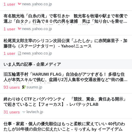
の要請（静岡朝日テレビ） - Yahoo!ニュース
1 user
news.yahoo.co.jp
有名観光地「白糸の滝」で客引きか 観光客を牧場や駅まで有償で
運ぶ「白タク」行為で８０代の男を逮捕 男は「知り合いを乗せた
だけ」と容疑を否認 静岡・富士宮市（静岡朝日テレビ） -
1 user
news.yahoo.co.jp
Yahoo!ニュース
松尾英太郎主宰のシリコン次回公演「ふたしか」に赤間麻里子・加
藤啓ら（ステージナタリー） - Yahoo!ニュース
1 user
news.yahoo.co.jp
いま人気の記事 - 企業メディア
旧五輪選手村「HARUMI FLAG」自治会がアツすぎる！ 多様な住
人が本気スキルで挑む、盆踊り2万人集客や交通改善など“街の価値
向上”戦略 東京・中央区
93 users
suumo.jp
終わりゆくCTFとバグバウンティ 「競技、賞金、責任ある開示」
で起きていること【フォーカス】 - レバテックLAB
31 users
levtech.jp
仕事・家庭・個人の優先順位はもっと柔軟に変えていい 40代のわ
たしが10年後の自分に伝えたいこと - りっすん by イーアイデム