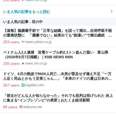
いま人気の記事をもっと読む
いま人気の記事 - 世の中
【速報】脳腫瘍手術で「正常な組織」を誤って摘出…自発呼吸不能
の重篤状態に 「腫瘍でない」結果出ても“勘違い”で摘出継続 通
常の生活送っていた患者が手足も動かず 京大病院（MBSニュー
253 users
news.yahoo.co.jp
ス） - Yahoo!ニュース
ベトナム人2人逮捕 送電ケーブル約2.2トン盗んだ疑い 富山県
（2026年8月7日掲載）｜KNB NEWS NNN
155 users
news.ntv.co.jp
ドイツ、6月の熱波で9600人死亡…冷房が普及せず備え不足「一万
人近く死ぬとかもう災害じゃん…」「本来のドイツの夏は日本の10
月ぐらいの気候やからねえ」
167 users
togetter.com
「彼女がどんな人か知らなかった」それでも批判は投げられた 炎上
に集まる“インプレゾンビ”の異変 | おたくま経済新聞
89 users
otakuma.net