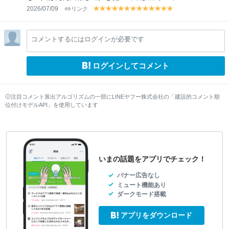
2026/07/09
リンク
y
y
y
y
y
y
y
y
y
y
y
y
y
el
el
el
el
el
el
el
el
el
el
el
el
el
lo
lo
lo
lo
lo
lo
lo
lo
lo
lo
lo
lo
lo
コメントするにはログインが必要です
w
w
w
w
w
w
w
w
w
w
w
w
w
ログインしてコメント
注目コメント算出アルゴリズムの一部にLINEヤフー株式会社の「建設的コメント順
位付けモデルAPI」を使用しています
いまの話題をアプリでチェック！
バナー広告なし
ミュート機能あり
ダークモード搭載
アプリをダウンロード