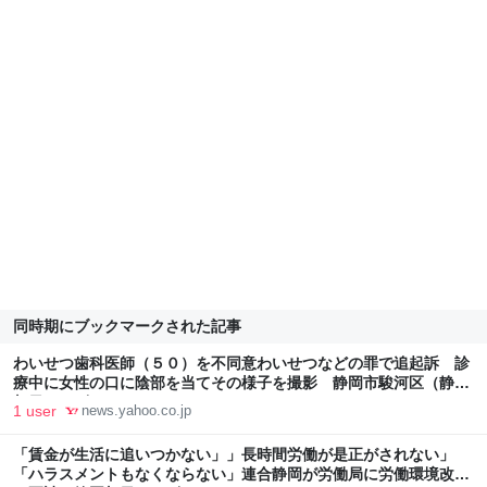
同時期にブックマークされた記事
わいせつ歯科医師（５０）を不同意わいせつなどの罪で追起訴 診
療中に女性の口に陰部を当てその様子を撮影 静岡市駿河区（静岡
朝日テレビ） - Yahoo!ニュース
1 user
news.yahoo.co.jp
「賃金が生活に追いつかない」」長時間労働が是正がされない」
「ハラスメントもなくならない」連合静岡が労働局に労働環境改善