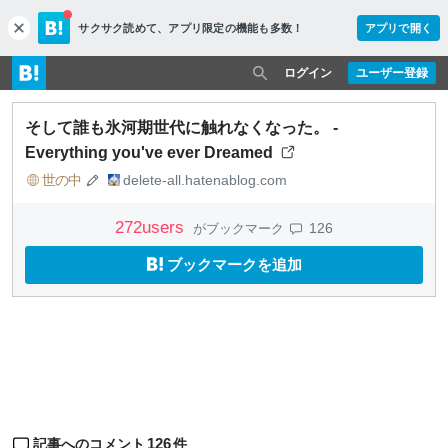
サクサク読めて、
アプリ限定の機能も多数！
アプリで開く
c
l
o
ログイン
ユーザー登録
s
e
そして誰も氷河期世代に触れなくなった。 -
Everything you've ever Dreamed
世の中
delete-all.hatenablog.com
272
users
126
がブックマーク
ブックマークを追加
126
記事へのコメント
件