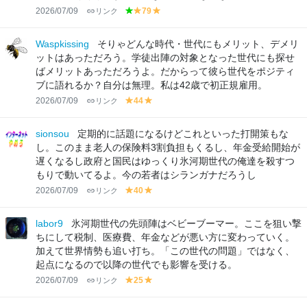
2026/07/09
リンク
79
g
y
y
r
el
el
e
lo
lo
Waspkissing
そりゃどんな時代・世代にもメリット、デメリ
e
w
w
ットはあっただろう。学徒出陣の対象となった世代にも探せ
n
ばメリットあっただろうよ。だからって彼ら世代をポジティ
ブに語れるか？自分は無理。私は42歳で初正規雇用。
2026/07/09
リンク
44
y
y
el
el
lo
lo
sionsou
定期的に話題になるけどこれといった打開策もな
w
w
し。このまま老人の保険料3割負担もくるし、年金受給開始が
遅くなるし政府と国民はゆっくり氷河期世代の俺達を殺すつ
もりで動いてるよ。今の若者はシランガナだろうし
2026/07/09
リンク
40
y
y
el
el
lo
lo
labor9
氷河期世代の先頭陣はベビーブーマー。ここを狙い撃
w
w
ちにして税制、医療費、年金などが悪い方に変わっていく。
加えて世界情勢も追い打ち。「この世代の問題」ではなく、
起点になるので以降の世代でも影響を受ける。
2026/07/09
リンク
25
y
y
el
el