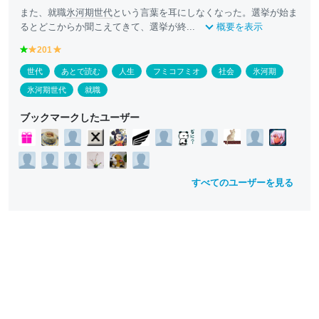
また、就職
氷河期世代
という言葉を耳にしなくなった。選挙が始ま
るとどこからか聞こえてきて、選挙が終...
概要を表示
g
201
y
y
r
e
e
世代
あとで読む
人生
フミコフミオ
社会
氷河期
e
ll
ll
e
o
o
氷河期世代
就職
n
w
w
ブックマークしたユーザー
すべてのユーザーを見る