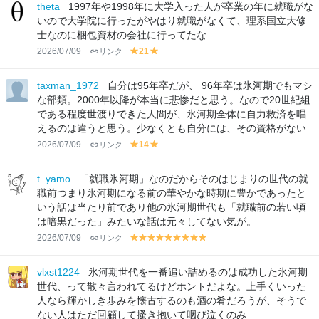
lo
lo
theta
1997年や1998年に大学入った人が卒業の年に就職がな
w
w
いので大学院に行ったがやはり就職がなくて、理系国立大修
士なのに梱包資材の会社に行ってたな……
2026/07/09
リンク
21
y
y
el
el
lo
lo
taxman_1972
自分は95年卒だが、 96年卒は氷河期でもマシ
w
w
な部類。2000年以降が本当に悲惨だと思う。なので20世紀組
である程度世渡りできた人間が、氷河期全体に自力救済を唱
えるのは違うと思う。少なくとも自分には、その資格がない
2026/07/09
リンク
14
y
y
el
el
lo
lo
t_yamo
「就職氷河期」なのだからそのはじまりの世代の就
w
w
職前つまり氷河期になる前の華やかな時期に豊かであったと
いう話は当たり前であり他の氷河期世代も「就職前の若い頃
は暗黒だった」みたいな話は元々してない気が。
2026/07/09
リンク
y
y
y
y
y
y
y
y
y
el
el
el
el
el
el
el
el
el
lo
lo
lo
lo
lo
lo
lo
lo
lo
vlxst1224
氷河期世代を一番追い詰めるのは成功した氷河期
w
w
w
w
w
w
w
w
w
世代、って散々言われてるけどホントだよな。上手くいった
人なら輝かしき歩みを懐古するのも酒の肴だろうが、そうで
ない人はただ回顧して搔き抱いて咽び泣くのみ