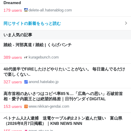
Dreamed
179 users
delete-all.hatenablog.com
同じサイトの新着をもっと読む
いま人気の記事
踏絵 - 河部真道 / 踏絵 | くらげバンチ
389 users
kuragebunch.com
40代後半でFIREしたけどやりたいことがない。 毎日遊んでるだけ
で楽しくない..
327 users
anond.hatelabo.jp
高市首相のあいさつはコピペ率85％…「広島への思い」石破前首
相・愛子内親王とは絶望的格差｜日刊ゲンダイDIGITAL
153 users
www.nikkan-gendai.com
ベトナム人2人逮捕 送電ケーブル約2.2トン盗んだ疑い 富山県
（2026年8月7日掲載）｜KNB NEWS NNN
155 users
news.ntv.co.jp