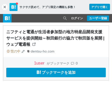
サクサク読めて、
アプリ限定の機能も多数！
アプリで開く
c
l
o
ログイン
ユーザー登録
s
e
ニフティと電通が生活者参加型の地方特産品開発支援
サービスを提供開始～秋田銀行の協力で秋田版を展開 |
ウェブ電通報
世の中
dentsu-ho.com
1
user
0
がブックマーク
ブックマークを追加