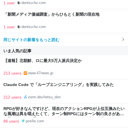
1 user
dentsu-ho.com
「新聞メディア価値調査」からひもとく新聞の現在地
1 user
dentsu-ho.com
同じサイトの新着をもっと読む
いま人気の記事
【速報】北朝鮮、ロに最大5万人派兵決定か
213 users
www.47news.jp
Claude Code で「ループエンジニアリング」を実践してみた
212 users
zenn.dev/tetsu_don
RPGが好きなんですけど、現在のアクションRPGが上位互換みたい
な風潮は異を唱えたくて、ターン制RPGにはターン制の良さがある
と思ってます 一手をじっくり考えられたり、途中で休憩したりでき
86 users
posfie.com
るのがターン制の良さじゃないですか もっとターン制を煮詰めて欲