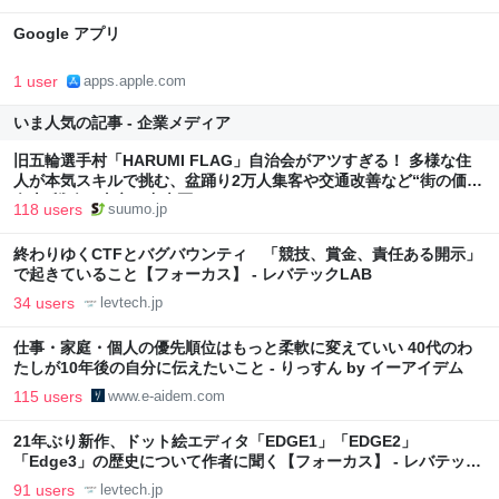
‎Google アプリ
1 user
apps.apple.com
いま人気の記事 - 企業メディア
旧五輪選手村「HARUMI FLAG」自治会がアツすぎる！ 多様な住
人が本気スキルで挑む、盆踊り2万人集客や交通改善など“街の価値
向上”戦略 東京・中央区
118 users
suumo.jp
終わりゆくCTFとバグバウンティ 「競技、賞金、責任ある開示」
で起きていること【フォーカス】 - レバテックLAB
34 users
levtech.jp
仕事・家庭・個人の優先順位はもっと柔軟に変えていい 40代のわ
たしが10年後の自分に伝えたいこと - りっすん by イーアイデム
115 users
www.e-aidem.com
21年ぶり新作、ドット絵エディタ「EDGE1」「EDGE2」
「Edge3」の歴史について作者に聞く【フォーカス】 - レバテック
LAB
91 users
levtech.jp