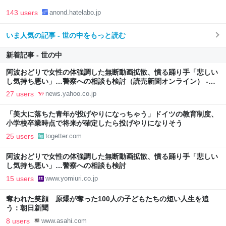
143 users
anond.hatelabo.jp
いま人気の記事 - 世の中をもっと読む
新着記事 - 世の中
阿波おどりで女性の体強調した無断動画拡散、憤る踊り手「悲しい
し気持ち悪い」…警察への相談も検討（読売新聞オンライン） -
Yahoo!ニュース
27 users
news.yahoo.co.jp
「美大に落ちた青年が投げやりになっちゃう」ドイツの教育制度、
小学校卒業時点で将来が確定したら投げやりになりそう
25 users
togetter.com
阿波おどりで女性の体強調した無断動画拡散、憤る踊り手「悲しい
し気持ち悪い」…警察への相談も検討
15 users
www.yomiuri.co.jp
奪われた笑顔 原爆が奪った100人の子どもたちの短い人生を追
う：朝日新聞
8 users
www.asahi.com