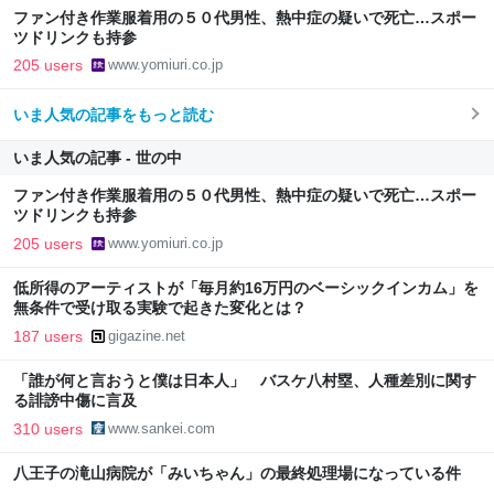
しい→「既出だと思うがここはオクトパストラベラーを推したい
ファン付き作業服着用の５０代男性、熱中症の疑いで死亡…スポー
(´・ω・｀)」
ツドリンクも持参
205 users
www.yomiuri.co.jp
いま人気の記事をもっと読む
いま人気の記事 - 世の中
ファン付き作業服着用の５０代男性、熱中症の疑いで死亡…スポー
ツドリンクも持参
205 users
www.yomiuri.co.jp
低所得のアーティストが「毎月約16万円のベーシックインカム」を
無条件で受け取る実験で起きた変化とは？
187 users
gigazine.net
「誰が何と言おうと僕は日本人」 バスケ八村塁、人種差別に関す
る誹謗中傷に言及
310 users
www.sankei.com
八王子の滝山病院が「みいちゃん」の最終処理場になっている件