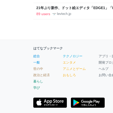
21年ぶり新作、ドット絵エディタ「EDGE1」「E
ついて作者に聞く【フォーカス】 - レバテックL
89 users
levtech.jp
はてなブックマーク
総合
テクノロジー
アプリ・
一般
エンタメ
開発ブロ
世の中
アニメとゲーム
ヘルプ
政治と経済
おもしろ
お問い合
暮らし
学び