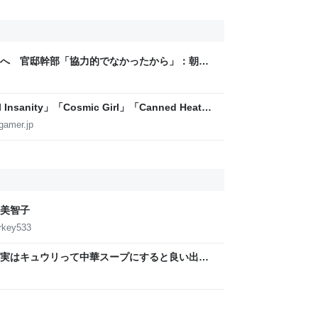
へ 官邸幹部「協力的でなかったから」：朝日
sanity」「Cosmic Girl」「Canned Heat」
公開！「SUMMER SONIC 2026」での9年ぶ
gamer.jp
美智子
urkey533
実はキュウリって中華スープにすると良い出汁
→味噌汁や炒め物など、キュウリの加熱調理は