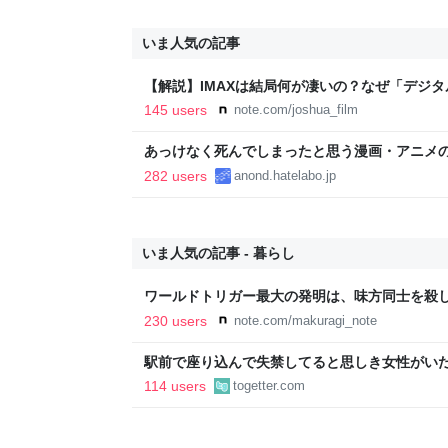
いま人気の記事
【解説】IMAXは結局何が凄いの？なぜ「デジ
か？｜Joshua Connolly
145 users
note.com/joshua_film
あっけなく死んでしまったと思う漫画・アニメ
282 users
anond.hatelabo.jp
いま人気の記事 - 暮らし
ワールドトリガー最大の発明は、味方同士を殺
230 users
note.com/makuragi_note
駅前で座り込んで失禁してると思しき女性がい
警察と救急を呼んでそばで見守っていたら、急
114 users
togetter.com
るんですか！？」とスマホをはたき落とされた