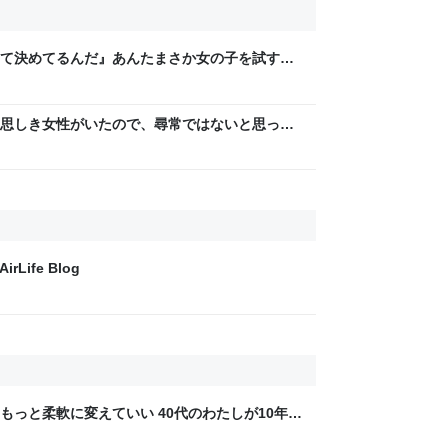
て決めてるんだ』あんたまさか女の子を試すつ
「やはりデートは相手への思いやりの気持ち」
思しき女性がいたので、尋常ではないと思って
っていたら、急に現れた女性に「あなた何して
たき落とされた話
Life Blog
もっと柔軟に変えていい 40代のわたしが10年後
ん by イーアイデム