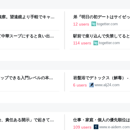
空観察。望遠鏡より手軽でキャン
弟『明日の初デートはサイゼっ
もりで…！？→その後の展開に
12 users
togetter.com
て中華スープにすると良い出汁
駅前で座り込んで失禁してると
物など、キュウリの加熱調理は
警察と救急を呼んでそばで見守
114 users
togetter.com
るんですか！？」とスマホをは
プアップできる入門レベルの本と
岩盤浴でデトックス（解毒） - Air
6 users
www.alj24.com
金、責任ある開示」で起きてい
仕事・家庭・個人の優先順位は
の自分に伝えたいこと - りっす
109 users
www.e-aidem.com