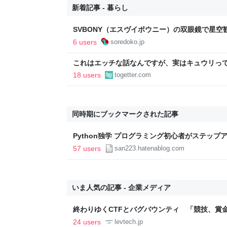
新着記事 - 暮らし
SVBONY（エスヴイボウニー）の双眼鏡で星
プでも大活躍 - ソレドコ
6 users
soredoko.jp
これはエッチな話なんですが、実はキュウリっ
が出てめっちゃ美味いんですよ→味噌汁や炒め
18 users
togetter.com
いろいろある
同時期にブックマークされた記事
Python独学 プログラミング初心者がステッ
勉強法 - StayTune
57 users
san223.hatenablog.com
いま人気の記事 - 企業メディア
終わりゆくCTFとバグバウンティ 「競技、賞
ること【フォーカス】 - レバテックLAB
24 users
levtech.jp