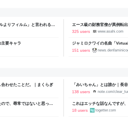
タルよりフィルム」と言われるの
エース級の財務官僚が異例転出
新聞
325 users
www.asahi.com
の主要キャラ
ジャミロクワイの名曲「Virtual In
公式日本語字幕付きMVがいきなり
151 users
news.denfaminico
りとなる日本公演を記念して
し合わせたことだ。｜まくらぎ
「みいちゃん」とは誰か｜長谷
138 users
note.com/clear_t
たので、尋常ではないと思って
これはエッチな話なんですが、
に現れた女性に「あなた何して
が出てめっちゃ美味いんですよ
18 users
togetter.com
話
いろいろある