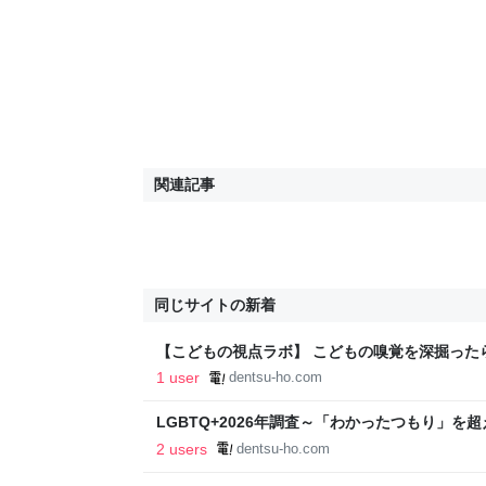
関連記事
同じサイトの新着
【こどもの視点ラボ】 こどもの嗅覚を深掘った
らうろこだった！
1 user
dentsu-ho.com
LGBTQ+2026年調査～「わかったつもり」を
2 users
dentsu-ho.com