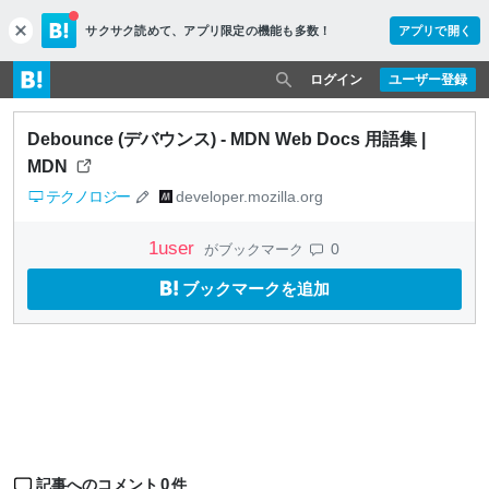
サクサク読めて、
アプリ限定の機能も多数！
アプリで開く
c
l
o
ログイン
ユーザー登録
s
e
Debounce (デバウンス) - MDN Web Docs 用語集 |
MDN
テクノロジー
developer.mozilla.org
1
user
0
がブックマーク
ブックマークを追加
0
記事へのコメント
件