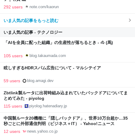
292 users
note.com/kaorun
いま人気の記事をもっと読む
いま人気の記事 - テクノロジー
「AIを全員に配った組織」の生産性が落ちるとき - 🐴 (馬)
105 users
blog.takaumada.com
眩しすぎるHDRスパム広告について - マルシテイア
59 users
blog.amagi.dev
Zbtlink製ルータに出荷時組み込まれていたバックドアについてま
とめてみた - piyolog
115 users
piyolog.hatenadiary.jp
中国製ルータ20機種に「隠しバックドア」、世界10万台超か…35
秒ごとに外部通信判明（ビジネス＋IT） - Yahoo!ニュース
12 users
news.yahoo.co.jp