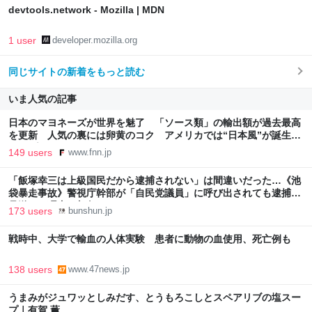
devtools.network - Mozilla | MDN
1 user
developer.mozilla.org
同じサイトの新着をもっと読む
いま人気の記事
日本のマヨネーズが世界を魅了 「ソース類」の輸出額が過去最高
を更新 人気の裏には卵黄のコク アメリカでは“日本風”が誕生｜
FNNプライムオンライン
149 users
www.fnn.jp
「飯塚幸三は上級国民だから逮捕されない」は間違いだった…《池
袋暴走事故》警視庁幹部が「自民党議員」に呼び出されても逮捕を
見送った理由 | 文春オンライン
173 users
bunshun.jp
戦時中、大学で輸血の人体実験 患者に動物の血使用、死亡例も
138 users
www.47news.jp
うまみがジュワッとしみだす、とうもろこしとスペアリブの塩スー
プ｜有賀 薫