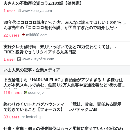
夫さんの不動産投資コラム183話【健美家】
1 user
www.kenbiya.com
80年代にコロコロ読者だった方、みんなに読んでほしい！のむらし
んぼ先生の「コロコロ創刊伝説」が面白すぎたので紹介したい
22 users
miki800.com
実録クレカ修行民 来月いっぱいであと70万使わなくては。 -
FIRE: 投資でセミリタイアする九条日記
1 user
www.kuzyofire.com
いま人気の記事 - 企業メディア
旧五輪選手村「HARUMI FLAG」自治会がアツすぎる！ 多様な住
人が本気スキルで挑む、盆踊り2万人集客や交通改善など“街の価値
向上”戦略 東京・中央区
118 users
suumo.jp
終わりゆくCTFとバグバウンティ 「競技、賞金、責任ある開示」
で起きていること【フォーカス】 - レバテックLAB
33 users
levtech.jp
仕事・家庭・個人の優先順位はもっと柔軟に変えていい 40代のわ