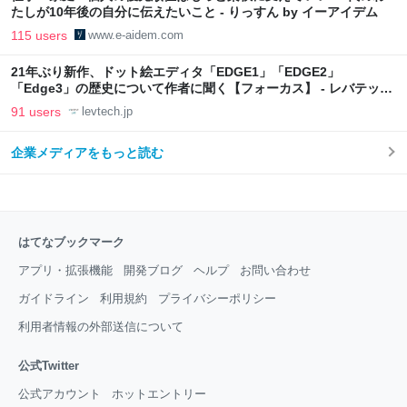
たしが10年後の自分に伝えたいこと - りっすん by イーアイデム
115 users
www.e-aidem.com
21年ぶり新作、ドット絵エディタ「EDGE1」「EDGE2」
「Edge3」の歴史について作者に聞く【フォーカス】 - レバテック
LAB
91 users
levtech.jp
企業メディアをもっと読む
はてなブックマーク
アプリ・拡張機能
開発ブログ
ヘルプ
お問い合わせ
ガイドライン
利用規約
プライバシーポリシー
利用者情報の外部送信について
公式Twitter
公式アカウント
ホットエントリー