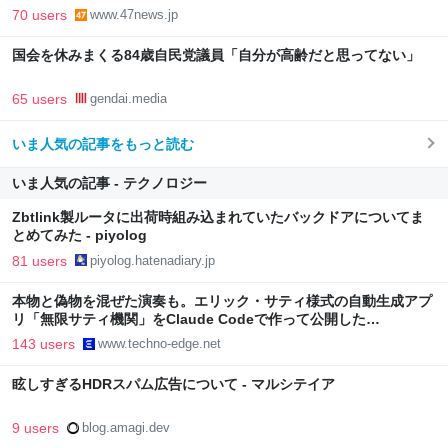
70 users
www.47news.jp
国会を休みまくる84歳自民党議員「自分が高齢だと思ってない」
65 users
gendai.media
いま人気の記事をもっと読む
いま人気の記事 - テクノロジー
Zbtlink製ルータに出荷時組み込まれていたバックドアについてま
とめてみた - piyolog
81 users
piyolog.hatenadiary.jp
本物と偽物を混ぜた演奏も。エリック・サティ様式の自動生成アプ
リ「無限サティ機関」をClaude Codeで作って公開した
（CloseBox） | テクノエッジ TechnoEdge
143 users
www.techno-edge.net
眩しすぎるHDRスパム広告について - マルシテイア
9 users
blog.amagi.dev