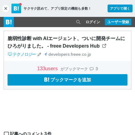
サクサク読めて、
アプリ限定の機能も多数！
アプリで開く
c
l
o
ログイン
ユーザー登録
s
e
脆弱性診断 with AIエージェント、ついに開発チームに
ひろがりました。 - freee Developers Hub
テクノロジー
developers.freee.co.jp
133
users
3
がブックマーク
ブックマークを追加
3
記事へのコメント
件