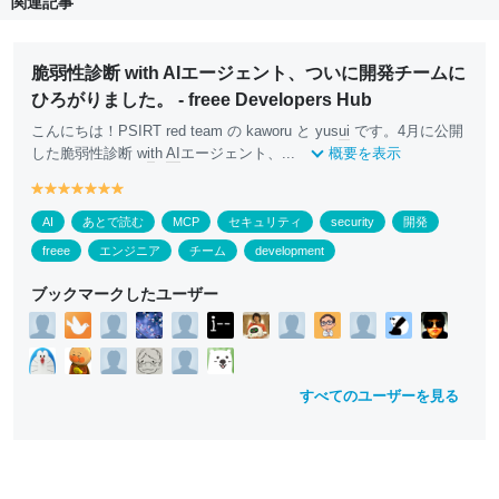
関連記事
脆弱性診断 with AIエージェント、ついに開発チームに
ひろがりました。 - freee Developers Hub
こんにちは！PSIRT red team の kaworu と yus
ui
です。4月に公開
した脆弱性診断 w
it
h
AI
エージェント、...
概要を表示
y
y
y
y
y
y
y
e
e
e
e
e
e
e
AI
あとで読む
MCP
セキュリティ
security
開発
ll
ll
ll
ll
ll
ll
ll
o
o
o
o
o
o
o
freee
エンジニア
チーム
development
w
w
w
w
w
w
w
ブックマークしたユーザー
すべてのユーザーを見る