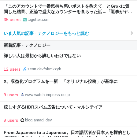
「このアカウントで一番気持ち悪いポストを教えて」とGrokに質
問した結果、正論で盛大なカウンターを食らった話→「返事がヤバ
い」「AIの反乱か？」「お前感情あるだろ」の声も
35 users
togetter.com
いま人気の記事 - テクノロジーをもっと読む
新着記事 - テクノロジー
詳しい人は最初から詳しいわけではない
12 users
zenn.dev/skmkzyk
X、収益化プログラムを一新 「オリジナル投稿」が基準に
9 users
www.watch.impress.co.jp
眩しすぎるHDRスパム広告について - マルシテイア
9 users
blog.amagi.dev
From Japanese to a Japanese。日本語話者が日本人を標的とし