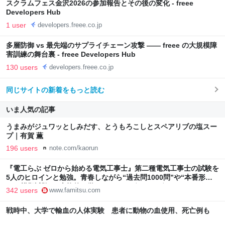
スクラムフェス金沢2026の参加報告とその後の変化 - freee
Developers Hub
1 user
developers.freee.co.jp
多層防御 vs 最先端のサプライチェーン攻撃 ―― freee の大規模障
害訓練の舞台裏 - freee Developers Hub
130 users
developers.freee.co.jp
同じサイトの新着をもっと読む
いま人気の記事
うまみがジュワッとしみだす、とうもろこしとスペアリブの塩スー
プ｜有賀 薫
196 users
note.com/kaorun
『電工らぶ ゼロから始める電気工事士』第二種電気工事士の試験を
5人のヒロインと勉強。青春しながら“過去問1000問”や“本番形式
CBT模擬試験”で本格的に学べるノベルゲーム | ゲーム・エンタメ
342 users
www.famitsu.com
最新情報のファミ通.com
戦時中、大学で輸血の人体実験 患者に動物の血使用、死亡例も