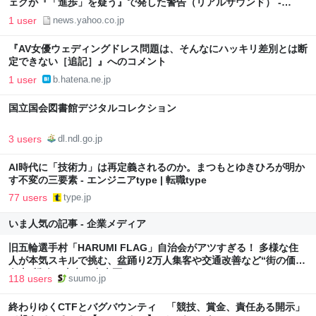
ェクが『「進歩」を疑う』で発した警告（リアルサウンド） -
Yahoo!ニュース
1 user
news.yahoo.co.jp
『AV女優ウェディングドレス問題は、そんなにハッキリ差別とは断
定できない［追記］』へのコメント
1 user
b.hatena.ne.jp
国立国会図書館デジタルコレクション
3 users
dl.ndl.go.jp
AI時代に「技術力」は再定義されるのか。まつもとゆきひろが明か
す不変の三要素 - エンジニアtype | 転職type
77 users
type.jp
いま人気の記事 - 企業メディア
旧五輪選手村「HARUMI FLAG」自治会がアツすぎる！ 多様な住
人が本気スキルで挑む、盆踊り2万人集客や交通改善など“街の価値
向上”戦略 東京・中央区
118 users
suumo.jp
終わりゆくCTFとバグバウンティ 「競技、賞金、責任ある開示」