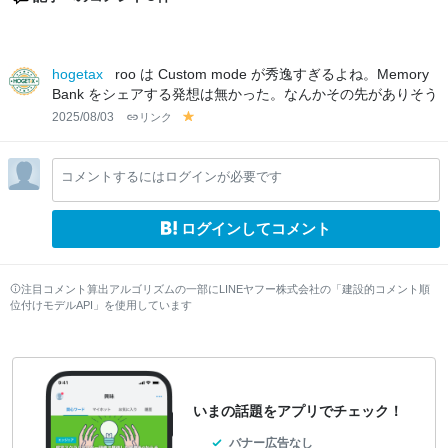
hogetax
roo は Custom mode が秀逸すぎるよね。Memory
Bank をシェアする発想は無かった。なんかその先がありそう
2025/08/03
リンク
y
el
lo
コメントするにはログインが必要です
w
ログインしてコメント
注目コメント算出アルゴリズムの一部にLINEヤフー株式会社の「建設的コメント順
位付けモデルAPI」を使用しています
いまの話題をアプリでチェック！
バナー広告なし