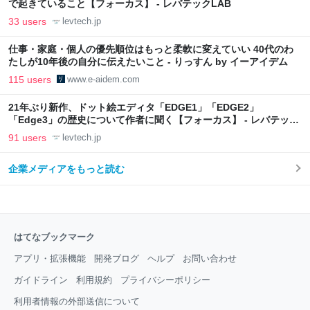
で起きていること【フォーカス】 - レバテックLAB
33 users
levtech.jp
仕事・家庭・個人の優先順位はもっと柔軟に変えていい 40代のわ
たしが10年後の自分に伝えたいこと - りっすん by イーアイデム
115 users
www.e-aidem.com
21年ぶり新作、ドット絵エディタ「EDGE1」「EDGE2」
「Edge3」の歴史について作者に聞く【フォーカス】 - レバテック
LAB
91 users
levtech.jp
企業メディアをもっと読む
はてなブックマーク
アプリ・拡張機能
開発ブログ
ヘルプ
お問い合わせ
ガイドライン
利用規約
プライバシーポリシー
利用者情報の外部送信について