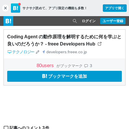
サクサク読めて、
アプリ限定の機能も多数！
アプリで開く
c
l
o
ログイン
ユーザー登録
s
e
Coding Agent の動作原理を解明するために何を学ぶと
良いのだろうか？ - freee Developers Hub
テクノロジー
developers.freee.co.jp
80
users
3
がブックマーク
ブックマークを追加
3
記事へのコメント
件