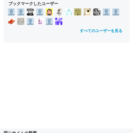
o
o
o
o
o
ブックマークしたユーザー
w
w
w
w
w
すべてのユーザーを見る