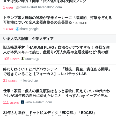
書士は強い味方！開業・法人化のお悩み解決ブログ
1 user
gyosei-start.hatenablog.com
トランプ米大統領の関税が楽器メーカーに「壊滅的」打撃を与える
可能性について全米楽器商協会の会長語る - amass
1 user
share.google
いま人気の記事 - 企業メディア
旧五輪選手村「HARUMI FLAG」自治会がアツすぎる！ 多様な住
人が本気スキルで挑む、盆踊り2万人集客や交通改善など“街の価値
向上”戦略 東京・中央区
105 users
suumo.jp
終わりゆくCTFとバグバウンティ 「競技、賞金、責任ある開示」
で起きていること【フォーカス】 - レバテックLAB
31 users
levtech.jp
仕事・家庭・個人の優先順位はもっと柔軟に変えていい 40代のわ
たしが10年後の自分に伝えたいこと - りっすん by イーアイデム
111 users
www.e-aidem.com
21年ぶり新作、ドット絵エディタ「EDGE1」「EDGE2」