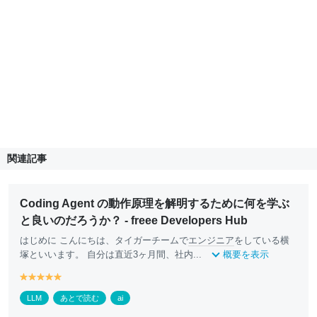
関連記事
Coding Agent の動作原理を解明するために何を学ぶ
と良いのだろうか？ - freee Developers Hub
はじめに こんにちは、タイガーチームで
エンジニア
をしている横
塚といいます。 自分は直近3ヶ月間、社内...
概要を表示
y
y
y
y
y
e
e
e
e
e
LLM
あとで読む
ai
ll
ll
ll
ll
ll