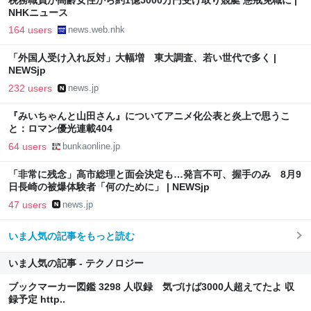
税務職員が高齢女性から約1億5000万円受け取り競艇 懲戒免職に |
NHKニュース
164 users
news.web.nhk
「外国人受け入れ反対」大幅増 東大調査、若い世代で多く |
NEWSjp
232 users
news.jp
『みいちゃんと山田さん』についてアニメ化公表と炎上で思うこ
と：ロマン優光連載404
64 users
bunkaonline.jp
「非常に残念」高市総理と面会決定も…発言不可、握手のみ 8月9
日長崎の被爆体験者「何のために」 | NEWSjp
47 users
news.jp
いま人気の記事をもっと読む
いま人気の記事 - テクノロジー
ブックマーカー図鑑 3298 人収録 気づけば3000人超えてたよ 収
録予定 http..