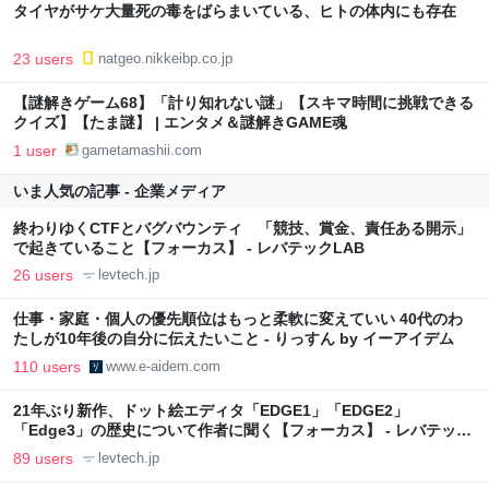
タイヤがサケ大量死の毒をばらまいている、ヒトの体内にも存在
23 users
natgeo.nikkeibp.co.jp
【謎解きゲーム68】「計り知れない謎」【スキマ時間に挑戦できる
クイズ】【たま謎】 | エンタメ＆謎解きGAME魂
1 user
gametamashii.com
いま人気の記事 - 企業メディア
終わりゆくCTFとバグバウンティ 「競技、賞金、責任ある開示」
で起きていること【フォーカス】 - レバテックLAB
26 users
levtech.jp
仕事・家庭・個人の優先順位はもっと柔軟に変えていい 40代のわ
たしが10年後の自分に伝えたいこと - りっすん by イーアイデム
110 users
www.e-aidem.com
21年ぶり新作、ドット絵エディタ「EDGE1」「EDGE2」
「Edge3」の歴史について作者に聞く【フォーカス】 - レバテック
LAB
89 users
levtech.jp