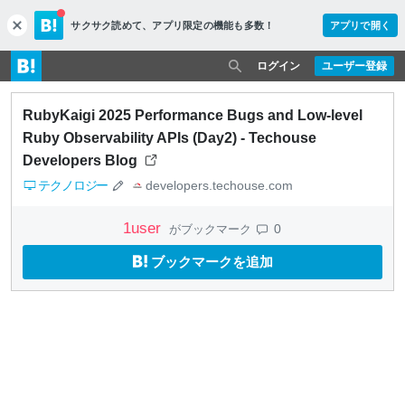
サクサク読めて、
アプリ限定の機能も多数！
アプリで開く
c
l
o
ログイン
ユーザー登録
s
e
RubyKaigi 2025 Performance Bugs and Low-level
Ruby Observability APIs (Day2) - Techouse
Developers Blog
テクノロジー
developers.techouse.com
1
user
0
がブックマーク
ブックマークを追加