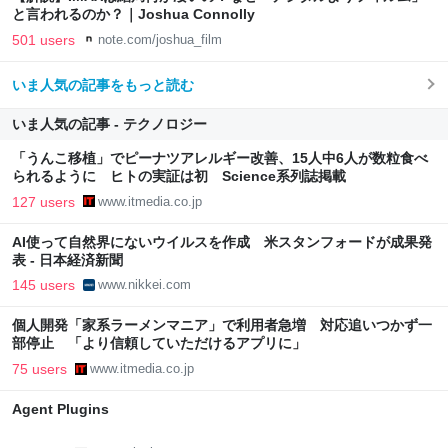
と言われるのか？｜Joshua Connolly
501 users
note.com/joshua_film
いま人気の記事をもっと読む
いま人気の記事 - テクノロジー
「うんこ移植」でピーナツアレルギー改善、15人中6人が数粒食べ
られるように ヒトの実証は初 Science系列誌掲載
127 users
www.itmedia.co.jp
AI使って自然界にないウイルスを作成 米スタンフォードが成果発
表 - 日本経済新聞
145 users
www.nikkei.com
個人開発「家系ラーメンマニア」で利用者急増 対応追いつかず一
部停止 「より信頼していただけるアプリに」
75 users
www.itmedia.co.jp
Agent Plugins