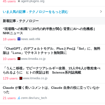
45 users
agent-plugins.org
いま人気の記事 - テクノロジーをもっと読む
新着記事 - テクノロジー
“現場職への転職”に20代の約半数が関心 背景にAIへの危機感 |
NHKニュース
18 users
news.web.nhk
「ChatGPT」のデフォルトモデル、PlusとProは「Sol」に、無料
版は「Luna」でテキストチャット無制限に
10 users
www.itmedia.co.jp
「うんこ移植」でピーナツアレルギー改善、15人中6人が数粒食べ
られるように ヒトの実証は初 Science系列誌掲載
129 users
www.itmedia.co.jp
Claude が書く長いコメントは、Claude 自身の役に立っていなか
った
21 users
zenn.dev/uzu_tech