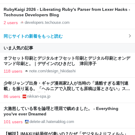
RubyKaigi 2026 - Liberating Ruby's Parser from Lexer Hacks -
Techouse Developers Blog
2 users
developers.techouse.com
同じサイトの新着をもっと読む
いま人気の記事
オフセット印刷とデジタルオフセット印刷とデジタル印刷とオンデ
マンド印刷と。｜デザインのひきだし 津田淳子
118 users
note.com/design_hikidashi
少年ジャンプ出身・ギャグ漫画家2人が当時の「過酷すぎる週刊連
載」を振り返る。「ヘルニアで入院しても原稿は落とさない」スト
イックな舞台裏 | 日刊SPA!
86 users
nikkan-spa.jp
大激怒している客を論理と理屈で鎮めました。 - Everything
you've ever Dreamed
101 users
delete-all.hatenablog.com
【解説】IMAXは結局何が凄いの？なぜ「デジタルよりフィルム」