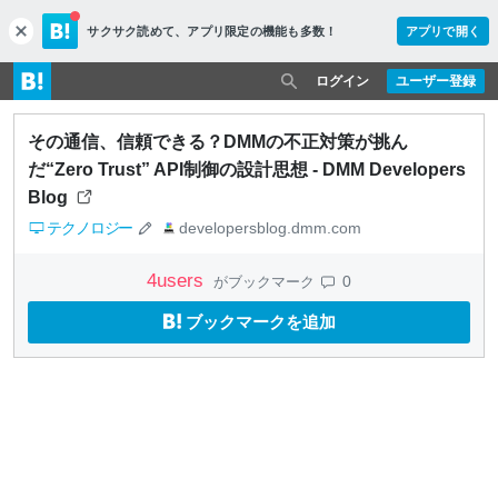
サクサク読めて、
アプリ限定の機能も多数！
アプリで開く
c
l
o
ログイン
ユーザー登録
s
e
その通信、信頼できる？DMMの不正対策が挑ん
だ“Zero Trust” API制御の設計思想 - DMM Developers
Blog
テクノロジー
developersblog.dmm.com
4
users
0
がブックマーク
ブックマークを追加