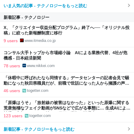
いま人気の記事 - テクノロジーをもっと読む
新着記事 - テクノロジー
X、「クリエイター収益分配プログラム」終了へ──「オリジナル投
稿」に絞った新報酬制度に移行
9 users
www.itmedia.co.jp
コンサル大手トップから市場縮小論 AIによる業務代替、4社が危
機感 - 日本経済新聞
78 users
www.nikkei.com
「休暇中に呼ばれたなら同情する」データセンターの記者会見で騒
動になった秋田県職員だが、前職で世話になった人から擁護の声
「行政側として八面六臂の活躍をしたと思う」
46 users
togetter.com
「原爆はうそ」「放射線の被害はなかった」といった原爆に関する
荒唐無稽なフェイク動画がSNSなどで広がる事態に… 生成AIによる
被爆の実相からはかけ離れた動画も増加、被爆者からは憤りの声も
123 users
togetter.com
新着記事 - テクノロジーをもっと読む