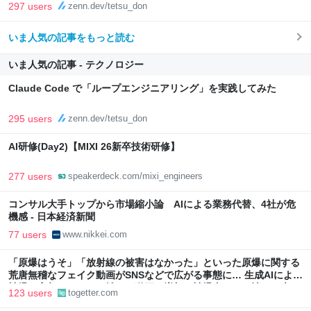
297 users
zenn.dev/tetsu_don
いま人気の記事をもっと読む
いま人気の記事 - テクノロジー
Claude Code で「ループエンジニアリング」を実践してみた
295 users
zenn.dev/tetsu_don
AI研修(Day2)【MIXI 26新卒技術研修】
277 users
speakerdeck.com/mixi_engineers
コンサル大手トップから市場縮小論 AIによる業務代替、4社が危
機感 - 日本経済新聞
77 users
www.nikkei.com
「原爆はうそ」「放射線の被害はなかった」といった原爆に関する
荒唐無稽なフェイク動画がSNSなどで広がる事態に… 生成AIによる
被爆の実相からはかけ離れた動画も増加、被爆者からは憤りの声も
123 users
togetter.com