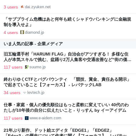
3 users
dai.zyuken.net
「サブプライム危機はあと何年も続くシャドウバンキングに金融規
制を導入せよ」
4 users
diamond.jp
いま人気の記事 - 企業メディア
旧五輪選手村「HARUMI FLAG」自治会がアツすぎる！ 多様な住
人が本気スキルで挑む、盆踊り2万人集客や交通改善など“街の価値
向上”戦略 東京・中央区
117 users
suumo.jp
終わりゆくCTFとバグバウンティ 「競技、賞金、責任ある開示」
で起きていること【フォーカス】 - レバテックLAB
34 users
levtech.jp
仕事・家庭・個人の優先順位はもっと柔軟に変えていい 40代のわ
たしが10年後の自分に伝えたいこと - りっすん by イーアイデム
117 users
www.e-aidem.com
21年ぶり新作、ドット絵エディタ「EDGE1」「EDGE2」
「Edge3」の歴史について作者に聞く【フォーカス】 - レバテック