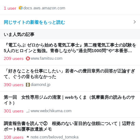
1 user
docs.aws.amazon.com
同じサイトの新着をもっと読む
いま人気の記事
『電工らぶ ゼロから始める電気工事士』第二種電気工事士の試験を
5人のヒロインと勉強。青春しながら“過去問1000問”や“本番形式
CBT模擬試験”で本格的に学べるノベルゲーム | ゲーム・エンタメ
209 users
www.famitsu.com
最新情報のファミ通.com
「好きなことを仕事にしたい」若者への豊田章男の回答が正論すぎ
て、ぐうの音も出なかった
390 users
diamond.jp
第一回 女性専用ジムの清潔｜webちくま（筑摩書房の読みものサ
イト）
301 users
www.webchikuma.com
調査報告書を読んで② 根拠のない盲目的な信頼について｜辺野古
ボート転覆事故遺族メモ
108 users
note.com/beloved_tomoka