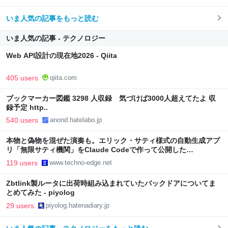
いま人気の記事をもっと読む
いま人気の記事 - テクノロジー
Web API設計の現在地2026 - Qiita
405 users
qiita.com
ブックマーカー図鑑 3298 人収録 気づけば3000人超えてたよ 収
録予定 http..
540 users
anond.hatelabo.jp
本物と偽物を混ぜた演奏も。エリック・サティ様式の自動生成アプ
リ「無限サティ機関」をClaude Codeで作って公開した
（CloseBox） | テクノエッジ TechnoEdge
119 users
www.techno-edge.net
Zbtlink製ルータに出荷時組み込まれていたバックドアについてま
とめてみた - piyolog
29 users
piyolog.hatenadiary.jp