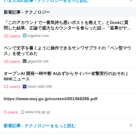
いま人気の記事 - テクノロジーをもっと読む
新着記事 - テクノロジー
「このアカウントで一番気持ち悪いポストを教えて」とGrokに質
問した結果、正論で盛大なカウンターを食らった話→「返事がヤバ
い」「AIの反乱か？」「お前感情あるだろ」の声も
10 users
togetter.com
ペンで文字を書くように操作できるサンワサプライの「ペン型マウ
ス」を使ってみた
10 users
gigazine.net
オープンAI 開発一時中断 AIみずからサイバー攻撃実行のおそれ |
NHKニュース
12 users
news.web.nhk
https://www.moj.go.jp/content/001468286.pdf
3 users
www.moj.go.jp
新着記事 - テクノロジーをもっと読む