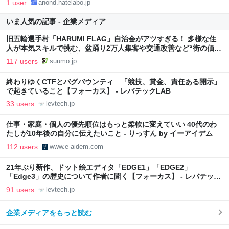
1 user
anond.hatelabo.jp
いま人気の記事 - 企業メディア
旧五輪選手村「HARUMI FLAG」自治会がアツすぎる！ 多様な住
人が本気スキルで挑む、盆踊り2万人集客や交通改善など“街の価値
向上”戦略 東京・中央区
117 users
suumo.jp
終わりゆくCTFとバグバウンティ 「競技、賞金、責任ある開示」
で起きていること【フォーカス】 - レバテックLAB
33 users
levtech.jp
仕事・家庭・個人の優先順位はもっと柔軟に変えていい 40代のわ
たしが10年後の自分に伝えたいこと - りっすん by イーアイデム
112 users
www.e-aidem.com
21年ぶり新作、ドット絵エディタ「EDGE1」「EDGE2」
「Edge3」の歴史について作者に聞く【フォーカス】 - レバテック
LAB
91 users
levtech.jp
企業メディアをもっと読む