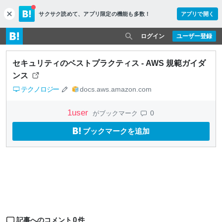
サクサク読めて、
アプリ限定の機能も多数！
アプリで開く
c
l
o
ログイン
ユーザー登録
s
e
セキュリティのベストプラクティス - AWS 規範ガイダ
ンス
テクノロジー
docs.aws.amazon.com
1
user
0
がブックマーク
ブックマークを追加
0
記事へのコメント
件