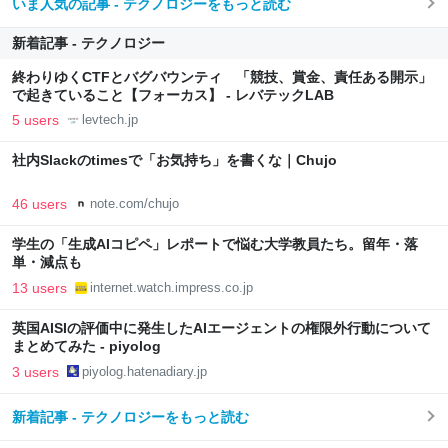
いま人気の記事 - テクノロジーをもっと読む
新着記事 - テクノロジー
終わりゆくCTFとバグバウンティ 「競技、賞金、責任ある開示」
で起きていること【フォーカス】 - レバテックLAB
5 users
levtech.jp
社内Slackのtimesで「お気持ち」を書くな｜Chujo
46 users
note.com/chujo
学生の「生成AIコピペ」レポートで悩む大学教員たち。留年・落
単・減点も
13 users
internet.watch.impress.co.jp
英国AISIの評価中に発生したAIエージェントの権限外行動について
まとめてみた - piyolog
3 users
piyolog.hatenadiary.jp
新着記事 - テクノロジーをもっと読む