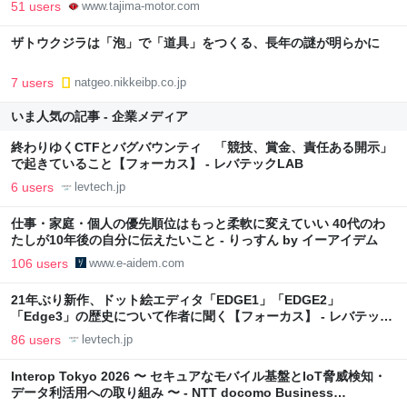
51 users
www.tajima-motor.com
ザトウクジラは「泡」で「道具」をつくる、長年の謎が明らかに
7 users
natgeo.nikkeibp.co.jp
いま人気の記事 - 企業メディア
終わりゆくCTFとバグバウンティ 「競技、賞金、責任ある開示」
で起きていること【フォーカス】 - レバテックLAB
6 users
levtech.jp
仕事・家庭・個人の優先順位はもっと柔軟に変えていい 40代のわ
たしが10年後の自分に伝えたいこと - りっすん by イーアイデム
106 users
www.e-aidem.com
21年ぶり新作、ドット絵エディタ「EDGE1」「EDGE2」
「Edge3」の歴史について作者に聞く【フォーカス】 - レバテック
LAB
86 users
levtech.jp
Interop Tokyo 2026 〜 セキュアなモバイル基盤とIoT脅威検知・
データ利活用への取り組み 〜 - NTT docomo Business