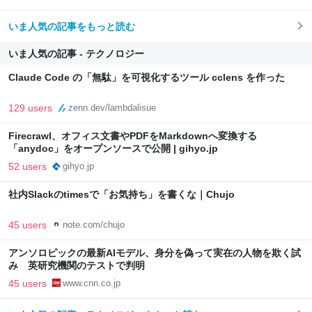
いま人気の記事をもっと読む
いま人気の記事 - テクノロジー
Claude Code の「無駄」を可視化するツール cclens を作った
129 users
zenn.dev/lambdalisue
Firecrawl、オフィス文書やPDFをMarkdownへ変換する
「anydoc」をオープンソースで公開 | gihyo.jp
52 users
gihyo.jp
社内Slackのtimesで「お気持ち」を書くな｜Chujo
45 users
note.com/chujo
アンソロピックの最新AIモデル、身分を偽って実在の人物を欺く試
み 英研究機関のテストで判明
45 users
www.cnn.co.jp