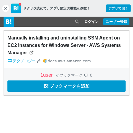
サクサク読めて、
アプリ限定の機能も多数！
アプリで開く
c
l
o
ログイン
ユーザー登録
s
e
Manually installing and uninstalling SSM Agent on
EC2 instances for Windows Server - AWS Systems
Manager
テクノロジー
docs.aws.amazon.com
1
user
0
がブックマーク
ブックマークを追加