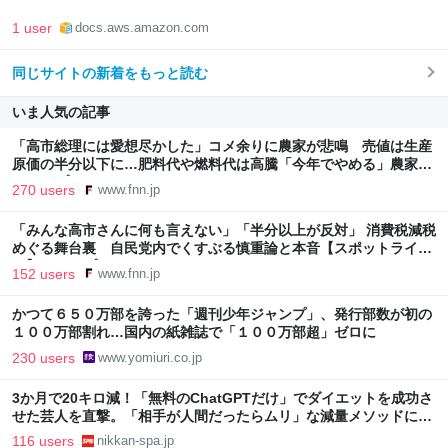
1 user
docs.aws.amazon.com
同じサイトの新着をもっと読む
いま人気の記事
「高市総理には愛想尽かした」コメ余りに農家が悲鳴 売値は生産
原価の半分以下に…肥料代や燃料代は高騰「今年でやめる」農家も
｜FNNプライムオンライン
270 users
www.fnn.jp
「みんな高市さんに何も言えない」「半分以上が反対」 消費税減税
めぐる舞台裏 自民党内でくすぶる慎重論と本音【スポットライ
ト】｜FNNプライムオンライン
152 users
www.fnn.jp
かつて６５０万部を誇った「週刊少年ジャンプ」、発行部数が初の
１００万部割れ…国内の紙雑誌で「１００万部超」ゼロに
230 users
www.yomiuri.co.jp
3か月で20キロ減！「無料のChatGPTだけ」でダイエットを成功さ
せた芸人を直撃。「相手が人間だったらムリ」な減量メソッドに驚
き | 日刊SPA!
116 users
nikkan-spa.jp