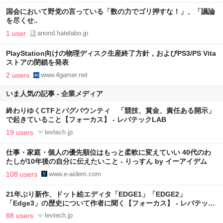
国会において野党の言っている「数の力でゴリ押すな！」、「議論
を尽くせ..
1 user
anond.hatelabo.jp
PlayStation向けの物理ディスク生産終了方針，およびPS3/PS Vita
ストアの閉鎖を発表
2 users
www.4gamer.net
いま人気の記事 - 企業メディア
終わりゆくCTFとバグバウンティ 「競技、賞金、責任ある開示」
で起きていること【フォーカス】 - レバテックLAB
19 users
levtech.jp
仕事・家庭・個人の優先順位はもっと柔軟に変えていい 40代のわ
たしが10年後の自分に伝えたいこと - りっすん by イーアイデム
108 users
www.e-aidem.com
21年ぶり新作、ドット絵エディタ「EDGE1」「EDGE2」
「Edge3」の歴史について作者に聞く【フォーカス】 - レバテック
LAB
88 users
levtech.jp