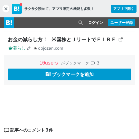
サクサク読めて、
アプリ限定の機能も多数！
アプリで開く
c
l
o
ログイン
ユーザー登録
s
e
お金の減らし方！ - 米国株とＪリートでＦＩＲＥ
暮らし
dojozan.com
16
users
3
がブックマーク
ブックマークを追加
3
記事へのコメント
件