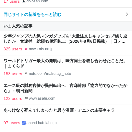
17 users
dojozan.com
同じサイトの新着をもっと読む
いま人気の記事
少年ジャンプの人気マンガグッズを“大量注文しキャンセル”繰り返
したか 女逮捕 総額43億円以上（2026年8月6日掲載）｜日テレ
NEWS NNN
325 users
news.ntv.co.jp
ワールドトリガー最大の発明は、味方同士を殺し合わせたことだ。
｜まくらぎ
153 users
note.com/makuragi_note
エース級の財務官僚が異例転出へ 官邸幹部「協力的でなかったか
ら」：朝日新聞
122 users
www.asahi.com
あっけなく死んでしまったと思う漫画・アニメの主要キャラ
97 users
anond.hatelabo.jp