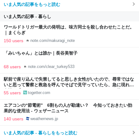
いま人気の記事をもっと読む
いま人気の記事 - 暮らし
ワールドトリガー最大の発明は、味方同士を殺し合わせたことだ。
｜まくらぎ
150 users
note.com/makuragi_note
「みいちゃん」とは誰か｜長谷美智子
68 users
note.com/clear_turkey533
駅前で座り込んで失禁してると思しき女性がいたので、尋常ではな
いと思って警察と救急を呼んでそばで見守っていたら、急に現れた
女性に「あなた何してるんですか！？」とスマホをはたき落とされ
55 users
togetter.com
た話
エアコンの“節電術” 6割もの人が勘違い？ 今知っておきたい効
果的な使用法 - ウェザーニュース
140 users
weathernews.jp
いま人気の記事 - 暮らしをもっと読む