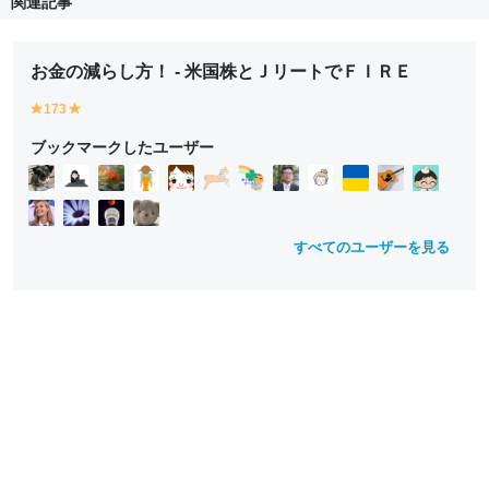
関連記事
お金の減らし方！ - 米国株とＪリートでＦＩＲＥ
173
y
y
e
e
ブックマークしたユーザー
ll
ll
o
o
w
w
すべてのユーザーを見る