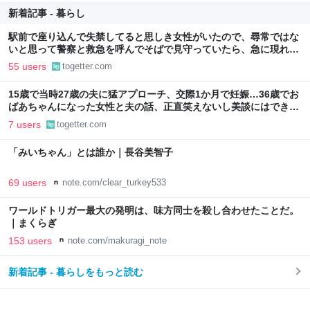
新着記事 - 暮らし
駅前で座り込んで失禁してると思しき女性がいたので、尋常ではな
いと思って警察と救急を呼んでそばで見守っていたら、急に現れた
女性に「あなた何してるんですか！？」とスマホをはたき落とされ
55 users
togetter.com
た話
15歳で当時27歳の夫に猛アプローチ、交際1か月で妊娠…36歳でお
ばあちゃんになった女性と夫の話、正直笑えないし美談にはできな
いのでは？
7 users
togetter.com
「みいちゃん」とは誰か｜長谷美智子
69 users
note.com/clear_turkey533
ワールドトリガー最大の発明は、味方同士を殺し合わせたことだ。
｜まくらぎ
153 users
note.com/makuragi_note
新着記事 - 暮らしをもっと読む