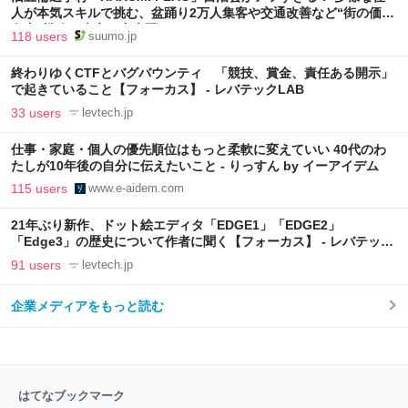
人が本気スキルで挑む、盆踊り2万人集客や交通改善など“街の価値
向上”戦略 東京・中央区
118 users
suumo.jp
終わりゆくCTFとバグバウンティ 「競技、賞金、責任ある開示」
で起きていること【フォーカス】 - レバテックLAB
33 users
levtech.jp
仕事・家庭・個人の優先順位はもっと柔軟に変えていい 40代のわ
たしが10年後の自分に伝えたいこと - りっすん by イーアイデム
115 users
www.e-aidem.com
21年ぶり新作、ドット絵エディタ「EDGE1」「EDGE2」
「Edge3」の歴史について作者に聞く【フォーカス】 - レバテック
LAB
91 users
levtech.jp
企業メディアをもっと読む
はてなブックマーク