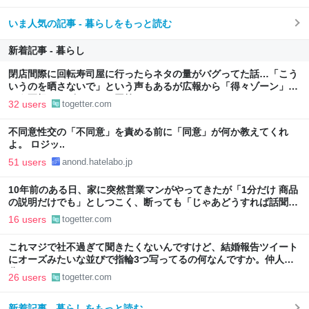
いま人気の記事 - 暮らしをもっと読む
新着記事 - 暮らし
閉店間際に回転寿司屋に行ったらネタの量がバグってた話…「こう
いうのを晒さないで」という声もあるが広報から「得々ゾーン」と
いう正規サービスだとの回答も
32 users
togetter.com
不同意性交の「不同意」を責める前に「同意」が何か教えてくれ
よ。 ロジッ..
51 users
anond.hatelabo.jp
10年前のある日、家に突然営業マンがやってきたが「1分だけ 商品
の説明だけでも」としつこく、断っても「じゃあどうすれば話聞い
てくれますか」と言われたので、ある方法で解決することに
16 users
togetter.com
これマジで社不過ぎて聞きたくないんですけど、結婚報告ツイート
にオーズみたいな並びで指輪3つ写ってるの何なんですか。仲人の
分？
26 users
togetter.com
新着記事 - 暮らしをもっと読む