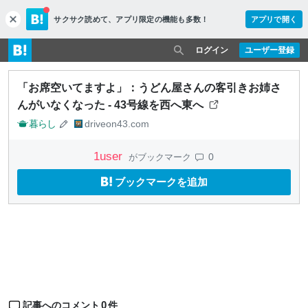
サクサク読めて、
アプリ限定の機能も多数！
アプリで開く
c
l
o
ログイン
ユーザー登録
s
e
「お席空いてますよ」：うどん屋さんの客引きお姉さ
んがいなくなった - 43号線を西へ東へ
暮らし
driveon43.com
1
user
0
がブックマーク
ブックマークを追加
0
記事へのコメント
件