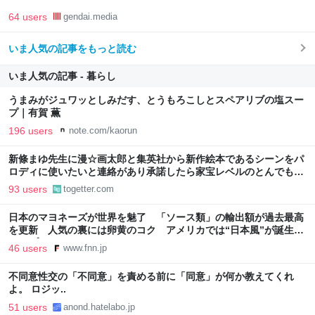
64 users
gendai.media
いま人気の記事をもっと読む
いま人気の記事 - 暮らし
うまみがジュワッとしみだす、とうもろこしとスペアリブの塩スー
プ｜有賀 薫
196 users
note.com/kaorun
新條まゆ先生に漫☆画太郎と集英社から新作絵本であるシーンをパ
ロディに使いたいと連絡があり承諾したら家宝レベルのとんでもな
いものが届いた
93 users
togetter.com
日本のマヨネーズが世界を魅了 「ソース類」の輸出額が過去最高
を更新 人気の裏には卵黄のコク アメリカでは“日本風”が誕生｜
FNNプライムオンライン
46 users
www.fnn.jp
不同意性交の「不同意」を責める前に「同意」が何か教えてくれ
よ。 ロジッ..
51 users
anond.hatelabo.jp