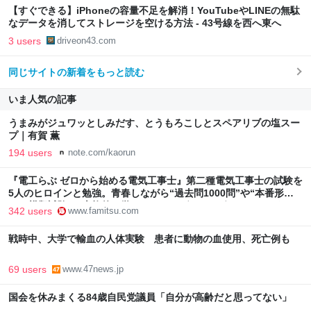
【すぐできる】iPhoneの容量不足を解消！YouTubeやLINEの無駄
なデータを消してストレージを空ける方法 - 43号線を西へ東へ
3 users
driveon43.com
同じサイトの新着をもっと読む
いま人気の記事
うまみがジュワッとしみだす、とうもろこしとスペアリブの塩スー
プ｜有賀 薫
194 users
note.com/kaorun
『電工らぶ ゼロから始める電気工事士』第二種電気工事士の試験を
5人のヒロインと勉強。青春しながら“過去問1000問”や“本番形式
CBT模擬試験”で本格的に学べるノベルゲーム | ゲーム・エンタメ
342 users
www.famitsu.com
最新情報のファミ通.com
戦時中、大学で輸血の人体実験 患者に動物の血使用、死亡例も
69 users
www.47news.jp
国会を休みまくる84歳自民党議員「自分が高齢だと思ってない」