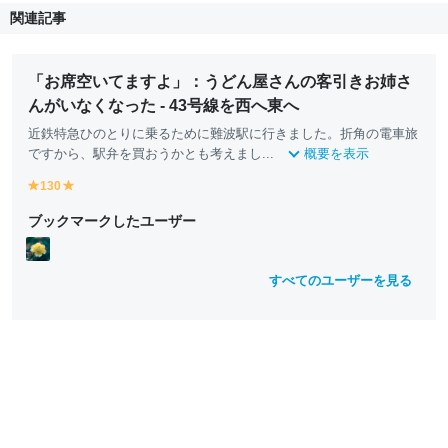
関連記事
「お席空いてますよ」：うどん屋さんの客引きお姉さ
んがいなくなった - 43号線を西へ東へ
近鉄特急ひのとりに乗るために難波駅に行きました。折角の電車旅
ですから、駅弁を買おうかとも考えまし...
概要を表示
130
y
y
e
e
ブックマークしたユーザー
ll
ll
o
o
w
w
すべてのユーザーを見る