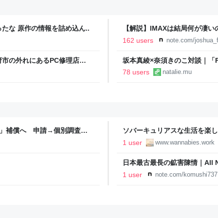
な 原作の情報を詰め込ん..
【解説】IMAXは結局何が凄
か？｜Joshua Connolly
162 users
note.com/joshua_f
市の外れにあるPC修理店
坂本真綾×奈須きのこ対談｜「F
て無限に読めてしまう
の旅の「余韻」を込めたベストア
78 users
natalie.mu
ー
賃」補償へ 申請→個別調査で
ソバーキュリアスな生活を楽しむ
す。
1 user
www.wannabies.work
日本最古最長の鉱害陳情｜All Nipp
1 user
note.com/komushi737