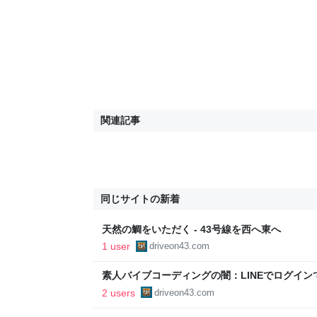
関連記事
同じサイトの新着
天然の鯛をいただく - 43号線を西へ東へ
1 user
driveon43.com
素人バイブコーディングの闇：LINEでログインで
西へ東へ
2 users
driveon43.com