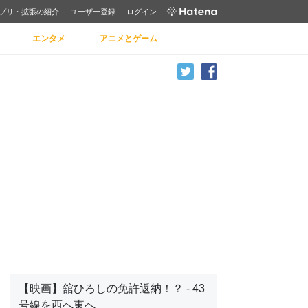
プリ・拡張の紹介
ユーザー登録
ログイン
エンタメ
アニメとゲーム
【映画】舘ひろしの免許返納！？ - 43
号線を西へ東へ