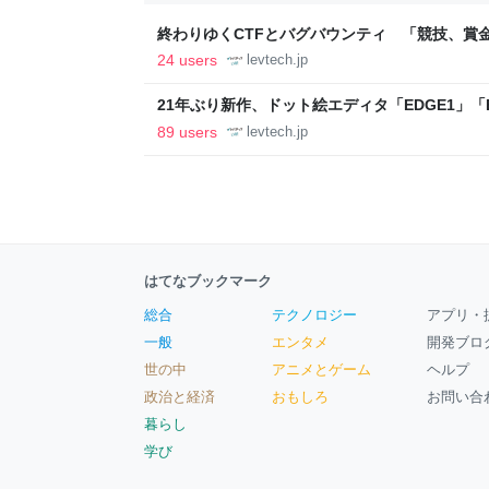
終わりゆくCTFとバグバウンティ 「競技、賞
ること【フォーカス】 - レバテックLAB
24 users
levtech.jp
21年ぶり新作、ドット絵エディタ「EDGE1」「E
ついて作者に聞く【フォーカス】 - レバテックL
89 users
levtech.jp
はてなブックマーク
総合
テクノロジー
アプリ・
一般
エンタメ
開発ブロ
世の中
アニメとゲーム
ヘルプ
政治と経済
おもしろ
お問い合
暮らし
学び