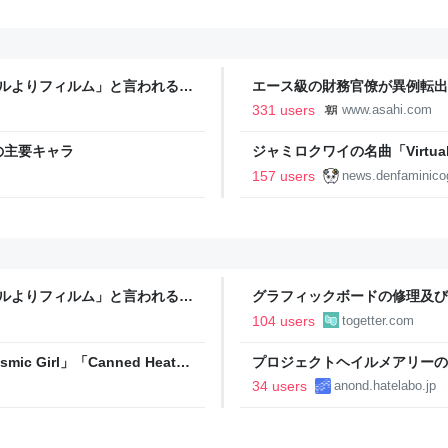
タルよりフィルム」と言われるの
エース級の財務官僚が異例転出
新聞
331 users
www.asahi.com
の主要キャラ
ジャミロクワイの名曲「Virtual In
公式日本語字幕付きMVがいきなり
157 users
news.denfaminico
りとなる日本公演を記念して
タルよりフィルム」と言われるの
グラフィックボードの修理及び
ゴジラ」に依頼したが修理ブロ
104 users
togetter.com
ic Girl」「Canned Heat」
プロジェクトヘイルメアリーの
 SONIC 2026」での9年ぶ
34 users
anond.hatelabo.jp