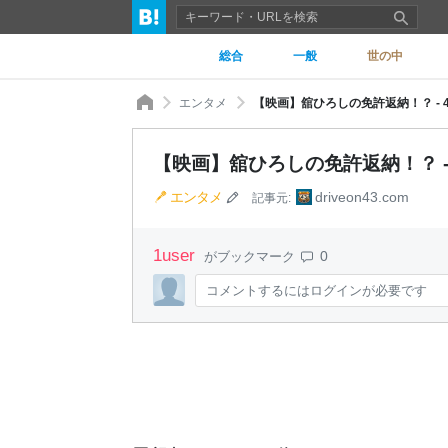
総合
一般
世の中
エンタメ
【映画】舘ひろしの免許返納！？ - 
【映画】舘ひろしの免許返納！？ -
エンタメ
driveon43.com
記事元:
1
user
0
がブックマーク
コメントするにはログインが必要です