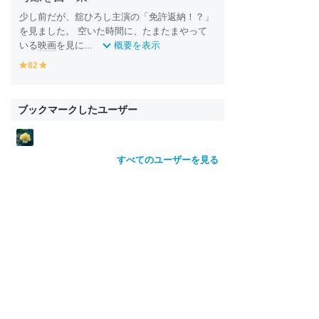
少し前だが、舘ひろし主演の「免許返納！？」
を見ました。 空いた時間に、たまたまやって
いる
映画
を見に...
概要を表示
82
y
y
e
e
ll
ll
o
o
ブックマークしたユーザー
w
w
すべてのユーザーを見る