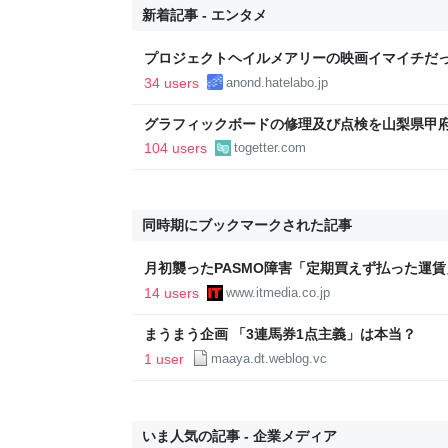
新着記事 - エンタメ
プロジェクトヘイルメアリーの映画イマイチだった
34 users
anond.hatelabo.jp
グラフィックボードの修理及び点検を山梨県甲府
「PCゴジラ」に依頼したが修理ブログが面白く
104 users
togetter.com
同時期にブックマークされた記事
月初襲ったPASMO障害「定期買えず払った運
「時間かかる」
14 users
www.itmedia.co.jp
まうまう企画 「3連馬券1点主義」は本当？
1 user
maaya.dt.weblog.vc
いま人気の記事 - 企業メディア