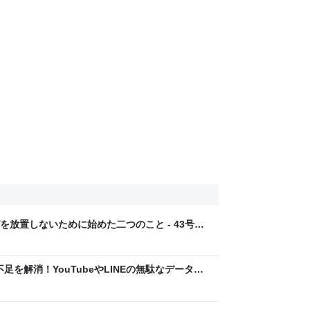
放置しないために始めた二つのこと - 43号線
不足を解消！YouTubeやLINEの無駄なデータを
- 43号線を西へ東へ