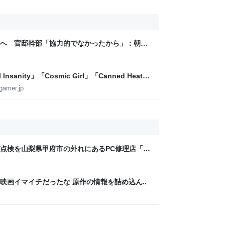
へ 官邸幹部「協力的でなかったから」：朝日
sanity」「Cosmic Girl」「Canned Heat」
公開！「SUMMER SONIC 2026」での9年ぶ
gamer.jp
点検を山梨県甲府市の外れにあるPC修理店「PC
グが面白くて無限に読めてしまう
映画イマイチだったな 原作の情報を詰め込ん..