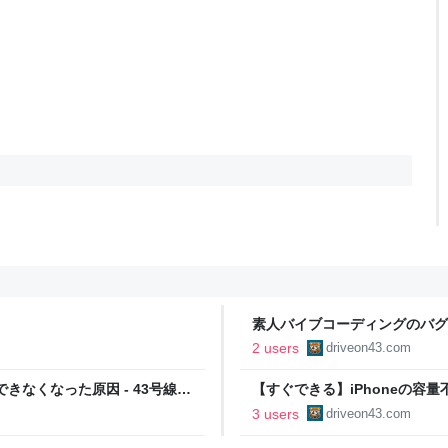
素人バイブコーディングのバグを
を西へ東へ
2 users
driveon43.com
きなくなった原因 - 43号線を
【すぐできる】iPhoneの容量
消してストレージを空ける方法 
3 users
driveon43.com