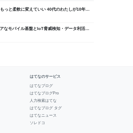
もっと柔軟に変えていい 40代のわたしが10年後
ん by イーアイデム
 〜 セキュアなモバイル基盤とIoT脅威検知・データ利活用
usiness Engineers' Blog
はてなのサービス
はてなブログ
はてなブログPro
人力検索はてな
はてなブログ タグ
はてなニュース
ソレドコ