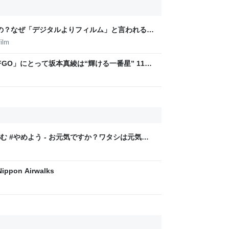
いの？なぜ「デジタルよりフィルム」と言われるの
ilm
GO」にとって坂本真綾は“輝ける一番星” 11年
ルバム - コミックナタリー 特集・インタビュ
 #やめよう - お元気ですか？ワタシは元気で
on Airwalks