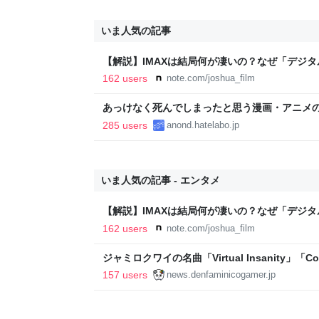
いま人気の記事
【解説】IMAXは結局何が凄いの？なぜ「デジ
か？｜Joshua Connolly
162 users
note.com/joshua_film
あっけなく死んでしまったと思う漫画・アニメ
285 users
anond.hatelabo.jp
いま人気の記事 - エンタメ
【解説】IMAXは結局何が凄いの？なぜ「デジ
か？｜Joshua Connolly
162 users
note.com/joshua_film
ジャミロクワイの名曲「Virtual Insanity」「Cosm
公式日本語字幕付きMVがいきなり公開！「SUMMER
157 users
news.denfaminicogamer.jp
りとなる日本公演を記念して