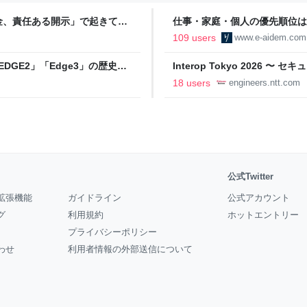
金、責任ある開示」で起きてい
仕事・家庭・個人の優先順位は
の自分に伝えたいこと - りっす
109 users
www.e-aidem.com
DGE2」「Edge3」の歴史に
Interop Tokyo 2026
AB
への取り組み 〜 - NTT docomo B
18 users
engineers.ntt.com
公式Twitter
拡張機能
ガイドライン
公式アカウント
グ
利用規約
ホットエントリー
プライバシーポリシー
わせ
利用者情報の外部送信について